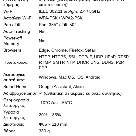
κάμερας
κατασκευαστή)
Wi-Fi
IEEE 802.11 a/b/g/n, 2.4 / 5GHz
Ασφάλεια Wi-Fi
WPA-PSK / WPA2-PSK
Pan / Tilt
Pan: 355° / Tilt: 50°
Auto-Tracking
Ναι
Power-off
Ναι
Memory
Browsers
Edge, Chrome, Firefox, Safari
HTTP, HTTPS, SSL, TCP/IP, UDP, UPnP, RTSP,
Πρωτόκολλα
RTMP, SMTP, NTP, DHCP, DNS, DDNS, P2P,
FTP
Λειτουργικά
Windows, Mac OS, iOS, Android
συστήματα
Smart Home
Google Assistant, Alexa
Αδιαβροχοποίηση
✓ (ανθεκτική σε ακραίες καιρικές συνθήκες)
Θερμοκρασία
-10°C έως +55°C
λειτουργίας
Υγρασία
20% – 85%
λειτουργίας
Διαστάσεις
Φ85 × 118 mm
Βάρος
380 g