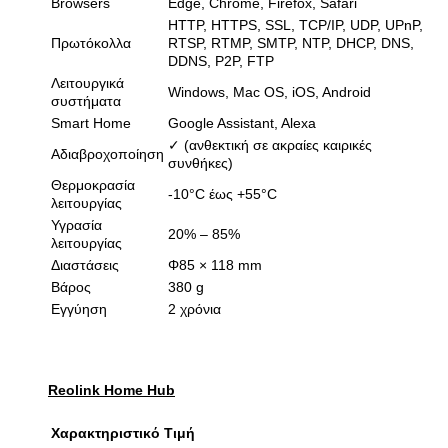
Browsers
Edge, Chrome, Firefox, Safari
HTTP, HTTPS, SSL, TCP/IP, UDP, UPnP,
Πρωτόκολλα
RTSP, RTMP, SMTP, NTP, DHCP, DNS,
DDNS, P2P, FTP
Λειτουργικά
Windows, Mac OS, iOS, Android
συστήματα
Smart Home
Google Assistant, Alexa
✓ (ανθεκτική σε ακραίες καιρικές
Αδιαβροχοποίηση
συνθήκες)
Θερμοκρασία
-10°C έως +55°C
λειτουργίας
Υγρασία
20% – 85%
λειτουργίας
Διαστάσεις
Φ85 × 118 mm
Βάρος
380 g
Εγγύηση
2 χρόνια
Reolink Home Hub
Χαρακτηριστικό
Τιμή