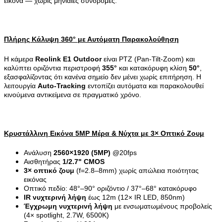
εικόνα — χωρίς μηνιαίες συνδρομές.
Πλήρης Κάλυψη 360° με Αυτόματη Παρακολούθηση
Η κάμερα
Reolink E1 Outdoor
είναι PTZ (Pan-Tilt-Zoom) και
καλύπτει οριζόντια περιστροφή
355°
και κατακόρυφη κλίση
50°
,
εξασφαλίζοντας ότι κανένα σημείο δεν μένει χωρίς επιτήρηση. Η
λειτουργία
Auto-Tracking
εντοπίζει αυτόματα και παρακολουθεί
κινούμενα αντικείμενα σε πραγματικό χρόνο.
Κρυστάλλινη Εικόνα 5MP Μέρα & Νύχτα με 3× Οπτικό Ζουμ
Ανάλυση
2560×1920 (5MP)
@20fps
Αισθητήρας
1/2.7" CMOS
3× οπτικό ζουμ
(f=2.8–8mm) χωρίς απώλεια ποιότητας
εικόνας
Οπτικό πεδίο: 48°–90° οριζόντιο / 37°–68° κατακόρυφο
IR νυχτερινή λήψη
έως 12m (12× IR LED, 850nm)
Έγχρωμη νυχτερινή λήψη
με ενσωματωμένους προβολείς
(4× spotlight, 2.7W, 6500K)