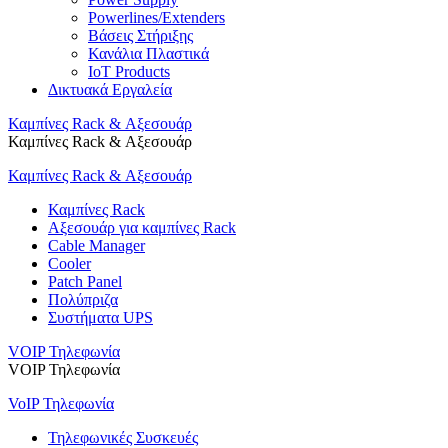
Powerlines/Extenders
Βάσεις Στήριξης
Κανάλια Πλαστικά
IoT Products
Δικτυακά Εργαλεία
Καμπίνες Rack & Αξεσουάρ
Καμπίνες Rack & Αξεσουάρ
Καμπίνες Rack & Αξεσουάρ
Καμπίνες Rack
Αξεσουάρ για καμπίνες Rack
Cable Manager
Cooler
Patch Panel
Πολύπριζα
Συστήματα UPS
VOIP Τηλεφωνία
VOIP Τηλεφωνία
VoIP Τηλεφωνία
Τηλεφωνικές Συσκευές