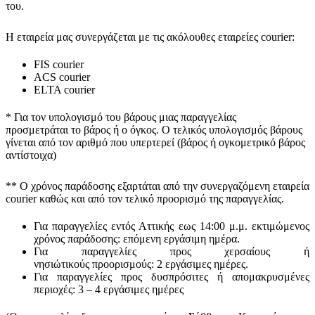
του.
Η εταιρεία μας συνεργάζεται με τις ακόλουθες εταιρείες courier:
FIS courier
ACS courier
ELTA courier
* Για τον υπολογισμό του
βάρους
μιας παραγγελίας
προσμετράται
το βάρος ή ο όγκος
. Ο τελικός υπολογισμός βάρους
γίνεται από τον αριθμό που υπερτερεί (βάρος ή ογκομετρικό βάρος
αντίστοιχα)
** Ο
χρόνος παράδοσης
εξαρτάται από την συνεργαζόμενη εταιρεία
courier καθώς και από τον τελικό προορισμό της παραγγελίας.
Για παραγγελίες εντός Αττικής εως 14:00 μ.μ. εκτιμώμενος
χρόνος παράδοσης:
επόμενη εργάσιμη ημέρα.
Για παραγγελίες προς χερσαίους ή
νησιώτικούς
προορισμούς
:
2 εργάσιμες ημέρες.
Για παραγγελίες προς δυσπρόσιτες ή απομακρυσμένες
περιοχές:
3 – 4 εργάσιμες ημέρες