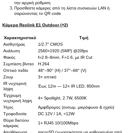
την αρχική ρύθμιση
Προσθέστε κάμερες από τη λίστα συσκευών LAN ή
σαρώνοντας το QR code
Κάμερα Reolink E1 Outdoor (×2)
Χαρακτηριστικό
Τιμή
Αισθητήρας
1/2.7" CMOS
Ανάλυση
2560×1920 (5MP) @20fps
Φακός
f=2.8–8mm, F=1.6, με IR Cut
Συμπίεση βίντεο
H.264
Οπτικό πεδίο
48°–90° (Η) / 37°–68° (V)
Ζουμ
3× οπτικό
IR νυχτερινή
Έως 12m — 12× IR LED, 850nm
λήψη
Έγχρωμη
4× Spotlight, 2.7W, 6500K
νυχτερινή λήψη
Ήχος
Αμφίδρομος (ενσωμ. μικρόφωνο & ηχείο)
Τροφοδοσία
DC 12V / 1A, <12W
Θύρα δικτύου
1× RJ45 10/100Mbps
κάμερας
Αποθήκευση
microSD (χωρητικότητα μη καθορισμένη από