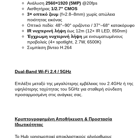
Ανάλυση
2560×1920 (5MP)
@20fps
Αισθητήρας
1/2.7" CMOS
3× οπτικό ζουμ
(f=2.8–8mm) χωρίς απώλεια
ποιότητας εικόνας
Οπτικό πεδίο: 48°–90° οριζόντιο / 37°–68° κατακόρυφο
IR νυχτερινή λήψη
έως 12m (12× IR LED, 850nm)
Έγχρωμη νυχτερινή λήψη
με ενσωματωμένους
προβολείς (4× spotlight, 2.7W, 6500K)
Συμπίεση βίντεο H.264
Dual-Band Wi-Fi 2.4 / 5GHz
Επιλέξτε μεταξύ της μεγαλύτερης εμβέλειας του 2.4GHz ή της
υψηλότερης ταχύτητας του 5GHz για σταθερή σύνδεση
προσαρμοσμένη στις ανάγκες σας.
Κρυπτογραφημένη Αποθήκευση & Προστασία
Ιδιωτικότητας
Το Hub χρησιμοποιεί αποκλειστικούς αλγόριθμους