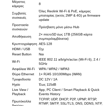
Μέγιστες
8
κάμερες
Όλες Reolink Wi-Fi & PoE, κάμερες
Συμβατές
μπαταρίας (εκτός 2MP & 4G) με firmware
συσκευές
update
Προστασία
Πρόσβαση μόνο μέσω Hub
συσκευών
2× microSD έως 1TB (256GB κάρτα
Αποθήκευση
συμπεριλαμβάνεται)
Κρυπτογράφηση
AES-128
HDMI / USB
Όχι
Reset Button
Ναι
IEEE 802.11 a/b/g/n/ac/ax (Wi-Fi 6), 2.4 /
Wi-Fi
5GHz
Ασφάλεια Wi-Fi
WPA / WPA2 / WPA3
Θύρα Ethernet
1× RJ45 10/100Mbps (WAN)
Τροφοδοσία
DC 12V / 1A
Ηχείο
Έως 115dB
Live View /
App, PC Client / Smart Playback & Quick
Playback
Events History
TCP/IP, UDP, DHCP, P2P, UPNP, RTSP,
Πρωτόκολλα
RTMP, SMTP, SSL/TLS, DNS, DDNS, NTP,
δικτύου