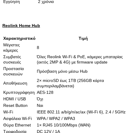
Εγγύηση
2 χρόνια
Reolink Home Hub
Χαρακτηριστικό
Τιμή
Μέγιστες
8
κάμερες
Συμβατές
Όλες Reolink Wi-Fi & PoE, κάμερες μπαταρίας
συσκευές
(εκτός 2MP & 4G) με firmware update
Προστασία
Πρόσβαση μόνο μέσω Hub
συσκευών
2× microSD έως 1TB (256GB κάρτα
Αποθήκευση
συμπεριλαμβάνεται)
Κρυπτογράφηση
AES-128
HDMI / USB
Όχι
Reset Button
Ναι
Wi-Fi
IEEE 802.11 a/b/g/n/ac/ax (Wi-Fi 6), 2.4 / 5GHz
Ασφάλεια Wi-Fi
WPA / WPA2 / WPA3
Θύρα Ethernet
1× RJ45 10/100Mbps (WAN)
Τροφοδοσία
DC 12V / 1A