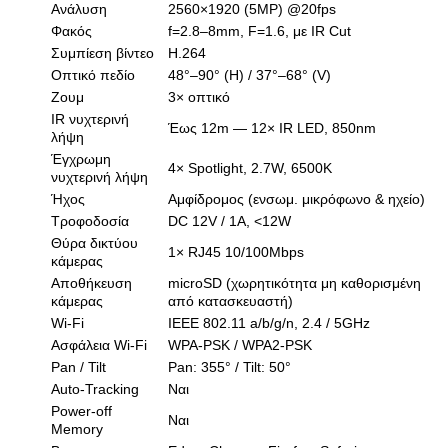
Ανάλυση
2560×1920 (5MP) @20fps
Φακός
f=2.8–8mm, F=1.6, με IR Cut
Συμπίεση βίντεο
H.264
Οπτικό πεδίο
48°–90° (Η) / 37°–68° (V)
Ζουμ
3× οπτικό
IR νυχτερινή
Έως 12m — 12× IR LED, 850nm
λήψη
Έγχρωμη
4× Spotlight, 2.7W, 6500K
νυχτερινή λήψη
Ήχος
Αμφίδρομος (ενσωμ. μικρόφωνο & ηχείο)
Τροφοδοσία
DC 12V / 1A, <12W
Θύρα δικτύου
1× RJ45 10/100Mbps
κάμερας
Αποθήκευση
microSD (χωρητικότητα μη καθορισμένη
κάμερας
από κατασκευαστή)
Wi-Fi
IEEE 802.11 a/b/g/n, 2.4 / 5GHz
Ασφάλεια Wi-Fi
WPA-PSK / WPA2-PSK
Pan / Tilt
Pan: 355° / Tilt: 50°
Auto-Tracking
Ναι
Power-off
Ναι
Memory