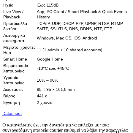
Ηχείο
Έως 115dB
Live View /
App, PC Client / Smart Playback & Quick Events
Playback
History
Πρωτόκολλα
TCP/IP, UDP, DHCP, P2P, UPNP, RTSP, RTMP,
δικτύου
SMTP, SSL/TLS, DNS, DDNS, NTP, FTP
Λειτουργικά
Windows, Mac OS, iOS, Android
συστήματα
Μέγιστοι χρήστες
11 (1 admin + 10 shared accounts)
Hub
Smart Home
Google Home
Θερμοκρασία
-10°C έως +45°C
λειτουργίας
Υγρασία
10% – 90%
λειτουργίας
Διαστάσεις
95 × 95 × 161,8 mm
Βάρος
441 g
Εγγύηση
2 χρόνια
Datasheet
Ο καταναλωτής έχει την δυνατότητα να επιλέξει με ποια
συνεργαζόμενη εταιρεία courier επιθυμεί να λάβει την παραγγελία