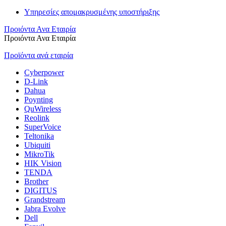
Υπηρεσίες απομακρυσμένης υποστήριξης
Προιόντα Ανα Εταιρία
Προιόντα Ανα Εταιρία
Προϊόντα ανά εταιρία
Cyberpower
D-Link
Dahua
Poynting
QuWireless
Reolink
SuperVoice
Teltonika
Ubiquiti
MikroTik
HIK Vision
TENDA
Brother
DIGITUS
Grandstream
Jabra Evolve
Dell