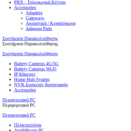
PBX - Τηλεφωνικά Κέντρα
Accessories
Adapters
Gateways
Ακουστικά / Κεφαλόφωνα
Διάφορα Parts
Συστήματα Παρακολούθησης
Συστήματα Παρακολούθησης
Συστήματα Παρακολούθησης
Battery Cameras 4G/5G
Battery Cameras Wi-Fi
IP Κάμερες
Home Hub System
NVR-Συσκευές Καταγραφής
Accessories
Περιφερειακά PC
Περιφερειακά PC
Περιφερειακά PC
Πληκτρολόγια
Αναβάθμιση PC