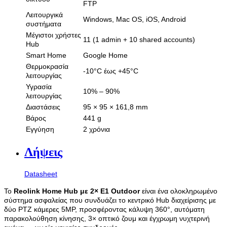
FTP
Λειτουργικά
Windows, Mac OS, iOS, Android
συστήματα
Μέγιστοι χρήστες
11 (1 admin + 10 shared accounts)
Hub
Smart Home
Google Home
Θερμοκρασία
-10°C έως +45°C
λειτουργίας
Υγρασία
10% – 90%
λειτουργίας
Διαστάσεις
95 × 95 × 161,8 mm
Βάρος
441 g
Εγγύηση
2 χρόνια
Λήψεις
Datasheet
Το
Reolink Home Hub με 2× E1 Outdoor
είναι ένα ολοκληρωμένο
σύστημα ασφαλείας που συνδυάζει το κεντρικό Hub διαχείρισης με
δύο PTZ κάμερες 5MP, προσφέροντας κάλυψη 360°, αυτόματη
παρακολούθηση κίνησης, 3× οπτικό ζουμ και έγχρωμη νυχτερινή