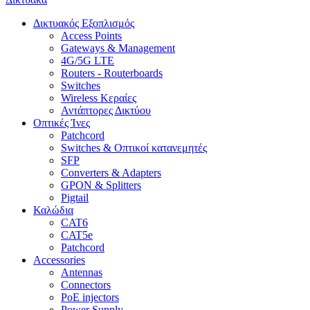
Δικτυακός Εξοπλισμός
Access Points
Gateways & Management
4G/5G LTE
Routers - Routerboards
Switches
Wireless Κεραίες
Αντάπτορες Δικτύου
Οπτικές Ίνες
Patchcord
Switches & Οπτικοί κατανεμητές
SFP
Converters & Adapters
GPON & Splitters
Pigtail
Καλώδια
CAT6
CAT5e
Patchcord
Accessories
Antennas
Connectors
PoE injectors
Power Supply