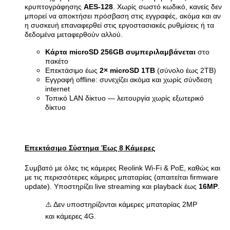
κρυπτογράφησης
AES-128
. Χωρίς σωστό κωδικό, κανείς δεν
μπορεί να αποκτήσει πρόσβαση στις εγγραφές, ακόμα και αν
η συσκευή επαναφερθεί στις εργοστασιακές ρυθμίσεις ή τα
δεδομένα μεταφερθούν αλλού.
Κάρτα microSD 256GB συμπεριλαμβάνεται
στο
πακέτο
Επεκτάσιμο έως
2× microSD 1TB
(σύνολο έως 2TB)
Εγγραφή offline: συνεχίζει ακόμα και χωρίς σύνδεση
internet
Τοπικό LAN δίκτυο — λειτουργία χωρίς εξωτερικό
δίκτυο
Επεκτάσιμο Σύστημα Έως 8 Κάμερες
Συμβατό με όλες τις κάμερες Reolink Wi-Fi & PoE, καθώς και
με τις περισσότερες κάμερες μπαταρίας (απαιτείται firmware
update). Υποστηρίζει live streaming και playback έως
16MP
.
⚠️ Δεν υποστηρίζονται κάμερες μπαταρίας 2MP
και κάμερες 4G.