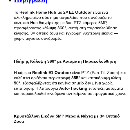
Το
Reolink Home Hub με 2× E1 Outdoor
είναι ένα
ολοκληρωμένο σύστημα ασφαλείας που συνδυάζει το
κεντρικό Hub διαχείρισης με δύο PTZ κάμερες 5MP,
προσφέροντας κάλυψη 360°, αυτόματη παρακολούθηση
κίνησης, 3× οπτικό ζουμ και έγχρωμη νυχτερινή εικόνα —
χωρίς μηνιαίες συνδρομές.
Πλήρης Κάλυψη 360° με Αυτόματη Παρακολούθηση
Η κάμερα
Reolink E1 Outdoor
είναι PTZ (Pan-Tilt-Zoom) και
καλύπτει οριζόντια περιστροφή
355°
και κατακόρυφη κλίση
50°
, εξασφαλίζοντας ότι κανένα σημείο δεν μένει χωρίς
επιτήρηση. Η λειτουργία
Auto-Tracking
εντοπίζει αυτόματα
και παρακολουθεί κινούμενα αντικείμενα σε πραγματικό χρόνο.
Κρυστάλλινη Εικόνα 5MP Μέρα & Νύχτα με 3× Οπτικό
Ζουμ