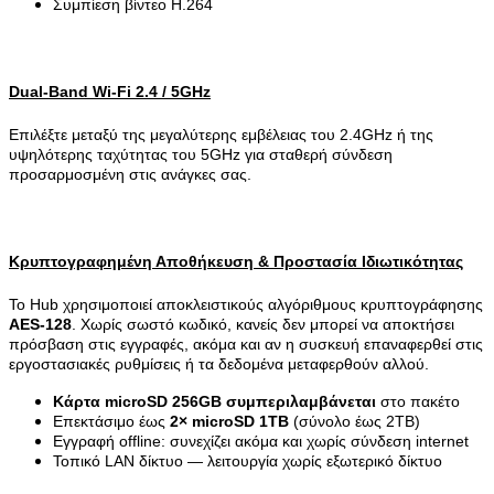
Συμπίεση βίντεο H.264
Dual-Band Wi-Fi 2.4 / 5GHz
Επιλέξτε μεταξύ της μεγαλύτερης εμβέλειας του 2.4GHz ή της
υψηλότερης ταχύτητας του 5GHz για σταθερή σύνδεση
προσαρμοσμένη στις ανάγκες σας.
Κρυπτογραφημένη Αποθήκευση & Προστασία Ιδιωτικότητας
Το Hub χρησιμοποιεί αποκλειστικούς αλγόριθμους κρυπτογράφησης
AES-128
. Χωρίς σωστό κωδικό, κανείς δεν μπορεί να αποκτήσει
πρόσβαση στις εγγραφές, ακόμα και αν η συσκευή επαναφερθεί στις
εργοστασιακές ρυθμίσεις ή τα δεδομένα μεταφερθούν αλλού.
Κάρτα microSD 256GB συμπεριλαμβάνεται
στο πακέτο
Επεκτάσιμο έως
2× microSD 1TB
(σύνολο έως 2TB)
Εγγραφή offline: συνεχίζει ακόμα και χωρίς σύνδεση internet
Τοπικό LAN δίκτυο — λειτουργία χωρίς εξωτερικό δίκτυο