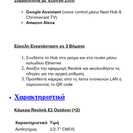
Συμβατότητα με Έξυπνο Σπίτι
Google Assistant
(voice control μέσω Nest Hub &
Chromecast TV)
Amazon Alexa
Εύκολη Εγκατάσταση σε 3 Βήματα
Συνδέστε το Hub στο ρεύμα και στο router μέσω
καλωδίου Ethernet
Ανοίξτε την εφαρμογή Reolink και ακολουθήστε τις
οδηγίες για την αρχική ρύθμιση
Προσθέστε κάμερες από τη λίστα συσκευών LAN ή
σαρώνοντας το QR code
Χαρακτηριστικά
Κάμερα Reolink E1 Outdoor (×2)
Χαρακτηριστικό
Τιμή
Αισθητήρας
1/2.7" CMOS