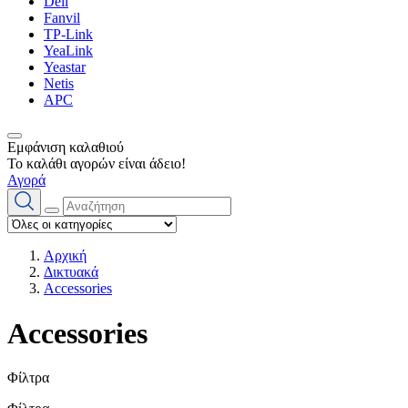
Dell
Fanvil
TP-Link
YeaLink
Yeastar
Netis
APC
Εμφάνιση καλαθιού
Το καλάθι αγορών είναι άδειο!
Αγορά
Αρχική
Δικτυακά
Accessories
Accessories
Φίλτρα