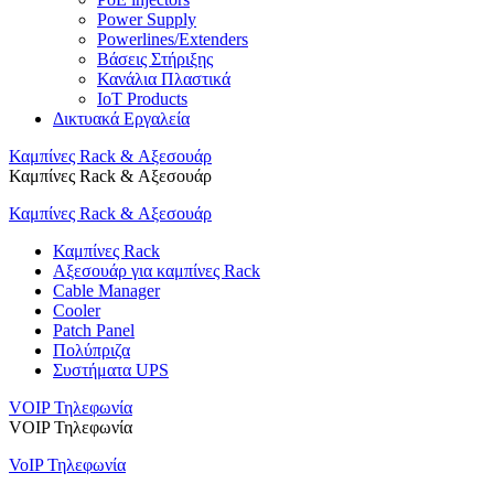
Power Supply
Powerlines/Extenders
Βάσεις Στήριξης
Κανάλια Πλαστικά
IoT Products
Δικτυακά Εργαλεία
Καμπίνες Rack & Αξεσουάρ
Καμπίνες Rack & Αξεσουάρ
Καμπίνες Rack & Αξεσουάρ
Καμπίνες Rack
Αξεσουάρ για καμπίνες Rack
Cable Manager
Cooler
Patch Panel
Πολύπριζα
Συστήματα UPS
VOIP Τηλεφωνία
VOIP Τηλεφωνία
VoIP Τηλεφωνία