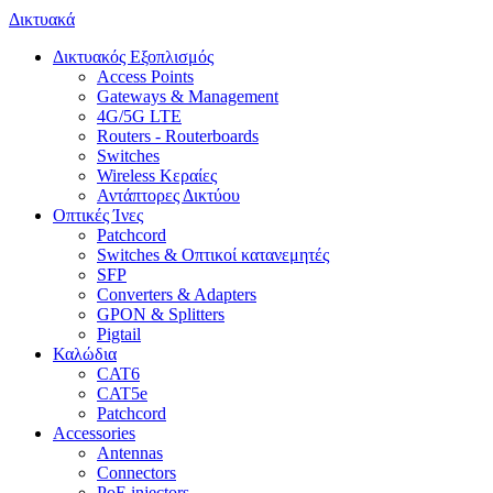
Δικτυακά
Δικτυακός Εξοπλισμός
Access Points
Gateways & Management
4G/5G LTE
Routers - Routerboards
Switches
Wireless Κεραίες
Αντάπτορες Δικτύου
Οπτικές Ίνες
Patchcord
Switches & Οπτικοί κατανεμητές
SFP
Converters & Adapters
GPON & Splitters
Pigtail
Καλώδια
CAT6
CAT5e
Patchcord
Accessories
Antennas
Connectors
PoE injectors