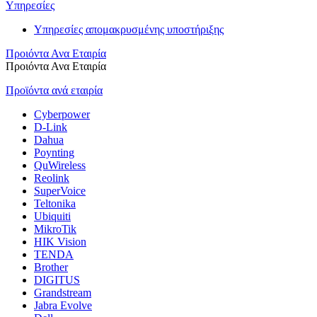
Υπηρεσίες
Υπηρεσίες απομακρυσμένης υποστήριξης
Προιόντα Ανα Εταιρία
Προιόντα Ανα Εταιρία
Προϊόντα ανά εταιρία
Cyberpower
D-Link
Dahua
Poynting
QuWireless
Reolink
SuperVoice
Teltonika
Ubiquiti
MikroTik
HIK Vision
TENDA
Brother
DIGITUS
Grandstream
Jabra Evolve