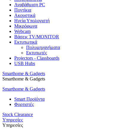
Αναβάθμιση PC
Ποντίκια
Ακουστικά
Ηχεία Υπολογιστή
Μικρόφωνα
Webcam
Βάσεις TV/MONITOR
Εκτυπωτικά
Πολυμηχανήματα
Εκτυπωτές
Projectors - Classboards
USB Hubs
Smarthome & Gadgets
Smarthome & Gadgets
Smarthome & Gadgets
Smart Προϊόντα
Φορτιστές
Stock Clearance
Υπηρεσίες
Υπηρεσίες