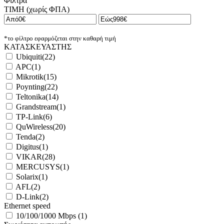
Φίλτρα
ΤΙΜΗ (χωρίς ΦΠΑ)
*το φίλτρο εφαρμόζεται στην καθαρή τιμή
ΚΑΤΑΣΚΕΥΑΣΤΗΣ
Ubiquiti
(
22
)
APC
(
1
)
Mikrotik
(
15
)
Poynting
(
22
)
Teltonika
(
14
)
Grandstream
(
1
)
TP-Link
(
6
)
QuWireless
(
20
)
Tenda
(
2
)
Digitus
(
1
)
VIKAR
(
28
)
MERCUSYS
(
1
)
Solarix
(
1
)
AFL
(
2
)
D-Link
(
2
)
Ethernet speed
10/100/1000 Mbps
(
1
)