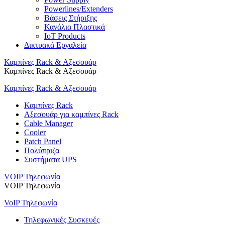
Powerlines/Extenders
Βάσεις Στήριξης
Κανάλια Πλαστικά
IoT Products
Δικτυακά Εργαλεία
Καμπίνες Rack & Αξεσουάρ
Καμπίνες Rack & Αξεσουάρ
Καμπίνες Rack & Αξεσουάρ
Καμπίνες Rack
Αξεσουάρ για καμπίνες Rack
Cable Manager
Cooler
Patch Panel
Πολύπριζα
Συστήματα UPS
VOIP Τηλεφωνία
VOIP Τηλεφωνία
VoIP Τηλεφωνία
Τηλεφωνικές Συσκευές