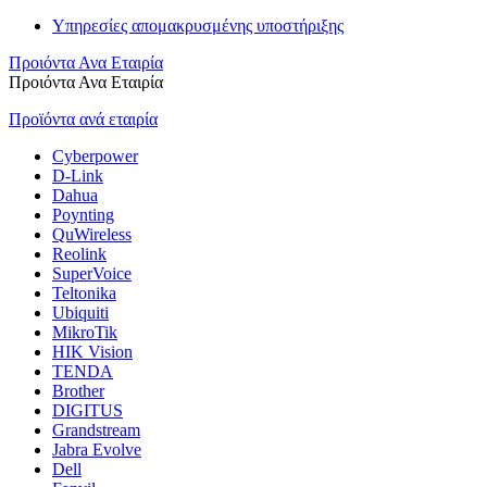
Υπηρεσίες απομακρυσμένης υποστήριξης
Προιόντα Ανα Εταιρία
Προιόντα Ανα Εταιρία
Προϊόντα ανά εταιρία
Cyberpower
D-Link
Dahua
Poynting
QuWireless
Reolink
SuperVoice
Teltonika
Ubiquiti
MikroTik
HIK Vision
TENDA
Brother
DIGITUS
Grandstream
Jabra Evolve
Dell