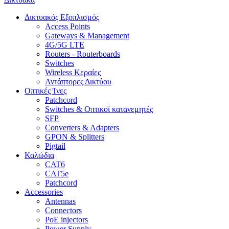
Δικτυακός Εξοπλισμός
Access Points
Gateways & Management
4G/5G LTE
Routers - Routerboards
Switches
Wireless Κεραίες
Αντάπτορες Δικτύου
Οπτικές Ίνες
Patchcord
Switches & Οπτικοί κατανεμητές
SFP
Converters & Adapters
GPON & Splitters
Pigtail
Καλώδια
CAT6
CAT5e
Patchcord
Accessories
Antennas
Connectors
PoE injectors
Power Supply