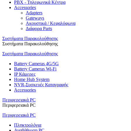
PBX - Τηλεφωνικά Κέντρα
Accessories
Adapters
Gateways
Ακουστικά / Κεφαλόφωνα
Διάφορα Parts
Συστήματα Παρακολούθησης
Συστήματα Παρακολούθησης
Συστήματα Παρακολούθησης
Battery Cameras 4G/5G
Battery Cameras Wi-Fi
IP Κάμερες
Home Hub System
NVR-Συσκευές Καταγραφής
Accessories
Περιφερειακά PC
Περιφερειακά PC
Περιφερειακά PC
Πληκτρολόγια
Αναβάθμιση PC