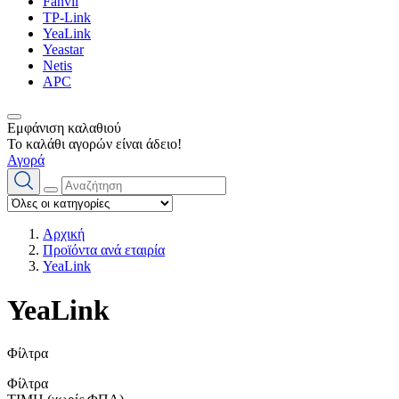
Fanvil
TP-Link
YeaLink
Yeastar
Netis
APC
Εμφάνιση καλαθιού
Το καλάθι αγορών είναι άδειο!
Αγορά
Αρχική
Προϊόντα ανά εταιρία
YeaLink
YeaLink
Φίλτρα
Φίλτρα