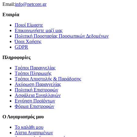
Email:
info@netcore.gr
Εταιρία
Ποιοί Είμαστε
Επικοινωνήστε μαζί μας
Πολιτική Προστασίας Προσωπικών Δεδομένων
Όροι Χρήσης
GDPR
Πληροφορίες
Τρόποι Παραγγελίας
Τρόποι Πληρωμής
Τρόποι Αποστολής & Παράδοσης
Ακύρωση Παραγγελίας
Πολιτική Επιστροφών
Ασφάλεια Συναλλαγών
Εγγύηση Προϊόντων
Φόρμα Επιστροφών
Ο Λογαριασμός μου
Το καλάθι μου
Λίστα Αγαπημένων