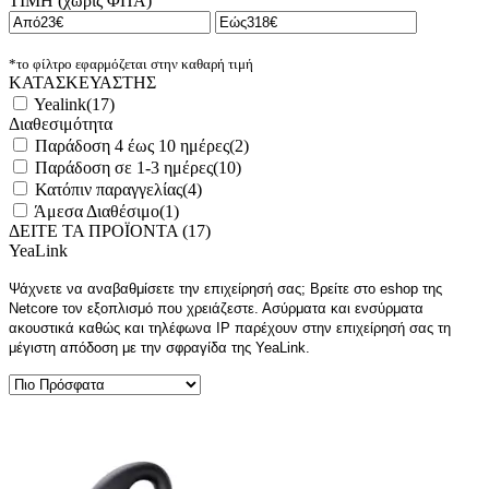
ΤΙΜΗ (χωρίς ΦΠΑ)
*το φίλτρο εφαρμόζεται στην καθαρή τιμή
ΚΑΤΑΣΚΕΥΑΣΤΗΣ
Yealink
(
17
)
Διαθεσιμότητα
Παράδοση 4 έως 10 ημέρες
(
2
)
Παράδοση σε 1-3 ημέρες
(
10
)
Κατόπιν παραγγελίας
(
4
)
Άμεσα Διαθέσιμο
(
1
)
ΔΕΙΤΕ ΤΑ ΠΡΟΪΟΝΤΑ (
17
)
YeaLink
Ψάχνετε να αναβαθμίσετε την επιχείρησή σας; Βρείτε στο
eshop
της
Netcore
τον εξοπλισμό που χρειάζεστε. Ασύρματα και ενσύρματα
ακουστικά καθώς και τηλέφωνα
IP
παρέχουν στην επιχείρησή σας τη
μέγιστη απόδοση με την σφραγίδα της
YeaLink
.