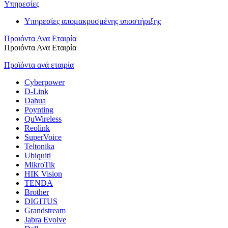
Υπηρεσίες
Υπηρεσίες απομακρυσμένης υποστήριξης
Προιόντα Ανα Εταιρία
Προιόντα Ανα Εταιρία
Προϊόντα ανά εταιρία
Cyberpower
D-Link
Dahua
Poynting
QuWireless
Reolink
SuperVoice
Teltonika
Ubiquiti
MikroTik
HIK Vision
TENDA
Brother
DIGITUS
Grandstream
Jabra Evolve