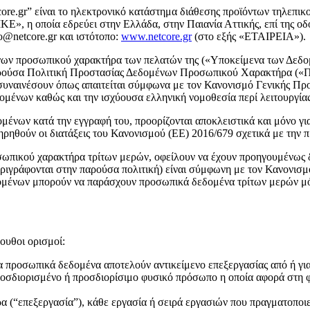
re.gr” είναι το ηλεκτρονικό κατάστημα διάθεσης προϊόντων τηλεπικο
, η οποία εδρεύει στην Ελλάδα, στην Παιανία Αττικής, επί της ο
@netcore.gr και ιστότοπο:
www.netcore.gr
(στο εξής «ΕΤΑΙΡΕΙΑ»).
ων προσωπικού χαρακτήρα των πελατών της («Υποκείμενα των Δεδομ
αρούσα Πολιτική Προστασίας Δεδομένων Προσωπικού Χαρακτήρα («Πολ
συναινέσουν όπως απαιτείται σύμφωνα με τον Κανονισμό Γενικής Πρ
μένων καθώς και την ισχύουσα ελληνική νομοθεσία περί λειτουργίας
νων κατά την εγγραφή του, προορίζονται αποκλειστικά και μόνο για τ
 τηρηθούν οι διατάξεις του Κανονισμού (ΕΕ) 2016/679 σχετικά με τη
ωπικού χαρακτήρα τρίτων μερών, οφείλουν να έχουν προηγουμένως 
ιγράφονται στην παρούσα πολιτική) είναι σύμφωνη με τον Κανονισμό
εδομένων μπορούν να παράσχουν προσωπικά δεδομένα τρίτων μερών μ
ουθοι ορισμοί:
α προσωπικά δεδομένα αποτελούν αντικείμενο επεξεργασίας από ή γ
ροσδιορισμένο ή προσδιορίσιμο φυσικό πρόσωπο η οποία αφορά στη φ
 (“επεξεργασία”), κάθε εργασία ή σειρά εργασιών που πραγματοποιε