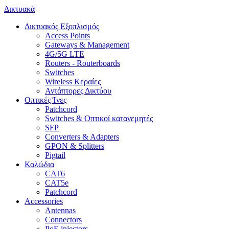
Δικτυακά
Δικτυακός Εξοπλισμός
Access Points
Gateways & Management
4G/5G LTE
Routers - Routerboards
Switches
Wireless Κεραίες
Αντάπτορες Δικτύου
Οπτικές Ίνες
Patchcord
Switches & Οπτικοί κατανεμητές
SFP
Converters & Adapters
GPON & Splitters
Pigtail
Καλώδια
CAT6
CAT5e
Patchcord
Accessories
Antennas
Connectors
PoE injectors