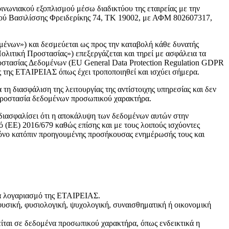
ινωνιακού εξοπλισμού μέσω διαδικτύου της εταιρείας με την
δού Βασιλίσσης Φρειδερίκης 74, ΤΚ 19002, με ΑΦΜ 802607317,
ένων») και δεσμεύεται ως προς την καταβολή κάθε δυνατής
ιτική Προστασίας») επεξεργάζεται και τηρεί με ασφάλεια τα
οστασίας Δεδομένων (EU General Data Protection Regulation GDPR
 της ΕΤΑΙΡΕΙΑΣ όπως έχει τροποποιηθεί και ισχύει σήμερα.
η διασφάλιση της λειτουργίας της αντίστοιχης υπηρεσίας και δεν
ν προστασία δεδομένων προσωπικού χαρακτήρα.
διασφαλίσει ότι η αποκάλυψη των δεδομένων αυτών στην
 (ΕΕ) 2016/679 καθώς επίσης και με τους λοιπούς ισχύοντες
όνο κατόπιν προηγουμένης προσήκουσας ενημέρωσής τους και
ια λογαριασμό της ΕΤΑΙΡΕΙΑΣ.
υσική, φυσιολογική, ψυχολογική, συναισθηματική ή οικονομική
ίται σε δεδομένα προσωπικού χαρακτήρα, όπως ενδεικτικά η