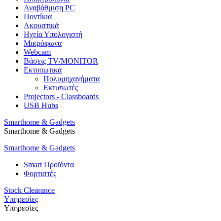
Αναβάθμιση PC
Ποντίκια
Ακουστικά
Ηχεία Υπολογιστή
Μικρόφωνα
Webcam
Βάσεις TV/MONITOR
Εκτυπωτικά
Πολυμηχανήματα
Εκτυπωτές
Projectors - Classboards
USB Hubs
Smarthome & Gadgets
Smarthome & Gadgets
Smarthome & Gadgets
Smart Προϊόντα
Φορτιστές
Stock Clearance
Υπηρεσίες
Υπηρεσίες