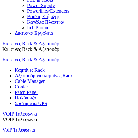
Power Supply
Powerlines/Extenders
Βάσεις Στήριξης
Κανάλια Πλαστικά
IoT Products
Δικτυακά Εργαλεία
Καμπίνες Rack & Αξεσουάρ
Καμπίνες Rack & Αξεσουάρ
Καμπίνες Rack & Αξεσουάρ
Καμπίνες Rack
Αξεσουάρ για καμπίνες Rack
Cable Manager
Cooler
Patch Panel
Πολύπριζα
Συστήματα UPS
VOIP Τηλεφωνία
VOIP Τηλεφωνία
VoIP Τηλεφωνία