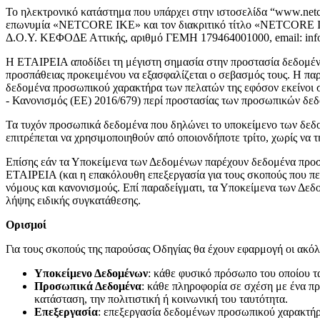
Το ηλεκτρονικό κατάστημα που υπάρχει στην ιστοσελίδα “www.netco
επωνυμία «NETCORE IKE» και τον διακριτικό τίτλο «NETCORE IKE»
Δ.Ο.Υ. ΚΕΦΟΔΕ Αττικής, αριθμό ΓΕΜΗ 179464001000, email: info
Η ΕΤΑΙΡΕΙΑ αποδίδει τη μέγιστη σημασία στην προστασία δεδομέν
προσπάθειας προκειμένου να εξασφαλίζεται ο σεβασμός τους. Η π
δεδομένα προσωπικού χαρακτήρα των πελατών της εφόσον εκείνοι 
- Κανονισμός (ΕΕ) 2016/679) περί προστασίας των προσωπικών δεδο
Τα τυχόν προσωπικά δεδομένα που δηλώνει το υποκείμενο των δεδομέ
επιτρέπεται να χρησιμοποιηθούν από οποιονδήποτε τρίτο, χωρίς να
Επίσης εάν τα Υποκείμενα των Δεδομένων παρέχουν δεδομένα προσ
ΕΤΑΙΡΕΙΑ (και η επακόλουθη επεξεργασία για τους σκοπούς που περ
νόμους και κανονισμούς. Επί παραδείγματι, τα Υποκείμενα των Δ
λήψης ειδικής συγκατάθεσης.
Ορισμοί
Για τους σκοπούς της παρούσας Οδηγίας θα έχουν εφαρμογή οι ακόλ
Υποκείμενο Δεδομένων
: κάθε φυσικό πρόσωπο του οποίου τ
Προσωπικά Δεδομένα
: κάθε πληροφορία σε σχέση με ένα π
κατάσταση, την πολιτιστική ή κοινωνική του ταυτότητα.
Επεξεργασία
: επεξεργασία δεδομένων προσωπικού χαρακτήρα