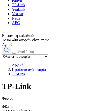
Fanvil
TP-Link
YeaLink
Yeastar
Netis
APC
Εμφάνιση καλαθιού
Το καλάθι αγορών είναι άδειο!
Αγορά
Αρχική
Προϊόντα ανά εταιρία
TP-Link
TP-Link
Φίλτρα
Φίλτρα