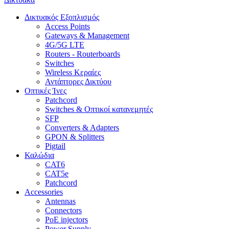
Δικτυακός Εξοπλισμός
Access Points
Gateways & Management
4G/5G LTE
Routers - Routerboards
Switches
Wireless Κεραίες
Αντάπτορες Δικτύου
Οπτικές Ίνες
Patchcord
Switches & Οπτικοί κατανεμητές
SFP
Converters & Adapters
GPON & Splitters
Pigtail
Καλώδια
CAT6
CAT5e
Patchcord
Accessories
Antennas
Connectors
PoE injectors
Power Supply