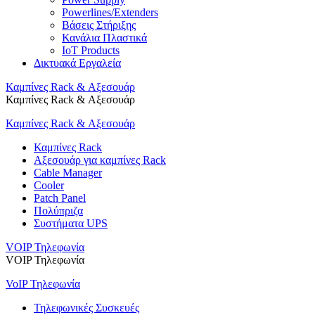
Powerlines/Extenders
Βάσεις Στήριξης
Κανάλια Πλαστικά
IoT Products
Δικτυακά Εργαλεία
Καμπίνες Rack & Αξεσουάρ
Καμπίνες Rack & Αξεσουάρ
Καμπίνες Rack & Αξεσουάρ
Καμπίνες Rack
Αξεσουάρ για καμπίνες Rack
Cable Manager
Cooler
Patch Panel
Πολύπριζα
Συστήματα UPS
VOIP Τηλεφωνία
VOIP Τηλεφωνία
VoIP Τηλεφωνία
Τηλεφωνικές Συσκευές