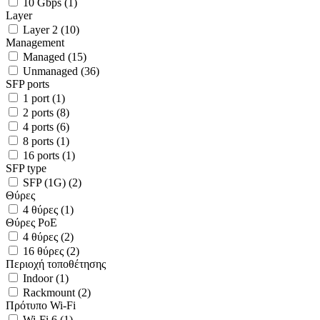
10 Gbps
(
1
)
Layer
Layer 2
(
10
)
Management
Managed
(
15
)
Unmanaged
(
36
)
SFP ports
1 port
(
1
)
2 ports
(
8
)
4 ports
(
6
)
8 ports
(
1
)
16 ports
(
1
)
SFP type
SFP (1G)
(
2
)
Θύρες
4 θύρες
(
1
)
Θύρες PoE
4 θύρες
(
2
)
16 θύρες
(
2
)
Περιοχή τοποθέτησης
Indoor
(
1
)
Rackmount
(
2
)
Πρότυπο Wi-Fi
Wi-Fi 6
(
1
)