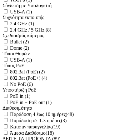
Σύνδεση με Υπολογιστή
USB-A
(
1
)
Συχνότητα εκπομπής
2.4 GHz
(
1
)
2.4 GHz / 5 GHz
(
8
)
Σχεδιασμός κάμερας
Bullet
(
2
)
Dome
(
2
)
Τύποι Θυρών
USB-A
(
1
)
Τύπος PoE
802.3af (PoE)
(
2
)
802.3at (PoE+)
(
4
)
No PoE
(
6
)
Υποστήριξη PoE
PoE in
(
1
)
PoE in + PoE out
(
1
)
Διαθεσιμότητα
Παράδοση 4 έως 10 ημέρες
(
48
)
Παράδοση σε 1-3 ημέρες
(
3
)
Κατόπιν παραγγελίας
(
19
)
Άμεσα Διαθέσιμο
(
18
)
ΔΕΙΤΕ ΤΑ ΠΡΟΪΟΝΤΑ (
89
)