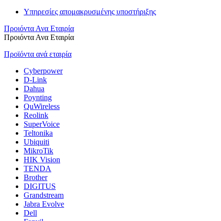
Υπηρεσίες απομακρυσμένης υποστήριξης
Προιόντα Ανα Εταιρία
Προιόντα Ανα Εταιρία
Προϊόντα ανά εταιρία
Cyberpower
D-Link
Dahua
Poynting
QuWireless
Reolink
SuperVoice
Teltonika
Ubiquiti
MikroTik
HIK Vision
TENDA
Brother
DIGITUS
Grandstream
Jabra Evolve
Dell