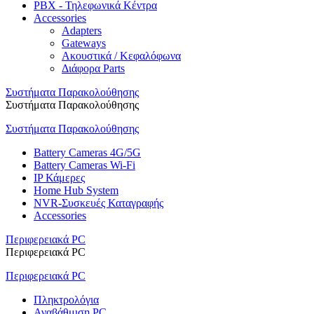
PBX - Τηλεφωνικά Κέντρα
Accessories
Adapters
Gateways
Ακουστικά / Κεφαλόφωνα
Διάφορα Parts
Συστήματα Παρακολούθησης
Συστήματα Παρακολούθησης
Συστήματα Παρακολούθησης
Battery Cameras 4G/5G
Battery Cameras Wi-Fi
IP Κάμερες
Home Hub System
NVR-Συσκευές Καταγραφής
Accessories
Περιφερειακά PC
Περιφερειακά PC
Περιφερειακά PC
Πληκτρολόγια
Αναβάθμιση PC