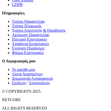
Όροι Χρήσης
GDPR
Πληροφορίες
Τρόποι Παραγγελίας
Τρόποι Πληρωμής
Τρόποι Αποστολής & Παράδοσης
Ακύρωση Παραγγελίας
Πολιτική Επιστροφών
Ασφάλεια Συναλλαγών
Εγγύηση Προϊόντων
Φόρμα Επιστροφών
Ο Λογαριασμός μου
Το καλάθι μου
Λίστα Αγαπημένων
Δημιουργία Λογαριασμού
Σύνδεση
/
Αποσύνδεση
© COPYRIGHTS 2025.
NETCORE
ALL RIGHTS RESERVED