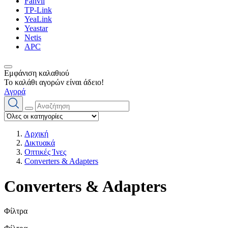
Fanvil
TP-Link
YeaLink
Yeastar
Netis
APC
Εμφάνιση καλαθιού
Το καλάθι αγορών είναι άδειο!
Αγορά
Αρχική
Δικτυακά
Οπτικές Ίνες
Converters & Adapters
Converters & Adapters
Φίλτρα