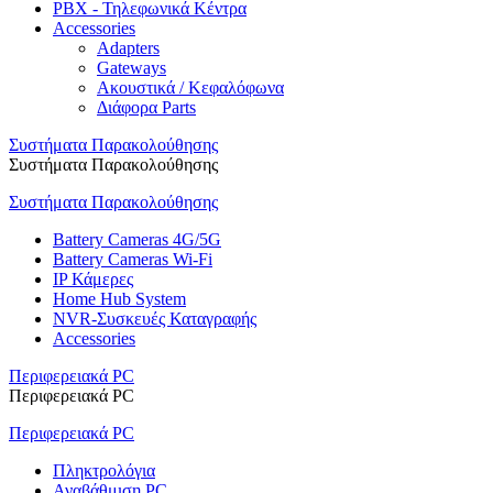
PBX - Τηλεφωνικά Κέντρα
Accessories
Adapters
Gateways
Ακουστικά / Κεφαλόφωνα
Διάφορα Parts
Συστήματα Παρακολούθησης
Συστήματα Παρακολούθησης
Συστήματα Παρακολούθησης
Battery Cameras 4G/5G
Battery Cameras Wi-Fi
IP Κάμερες
Home Hub System
NVR-Συσκευές Καταγραφής
Accessories
Περιφερειακά PC
Περιφερειακά PC
Περιφερειακά PC
Πληκτρολόγια
Αναβάθμιση PC