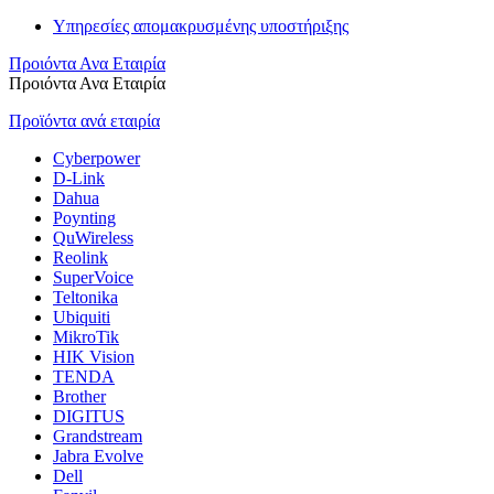
Υπηρεσίες απομακρυσμένης υποστήριξης
Προιόντα Ανα Εταιρία
Προιόντα Ανα Εταιρία
Προϊόντα ανά εταιρία
Cyberpower
D-Link
Dahua
Poynting
QuWireless
Reolink
SuperVoice
Teltonika
Ubiquiti
MikroTik
HIK Vision
TENDA
Brother
DIGITUS
Grandstream
Jabra Evolve
Dell