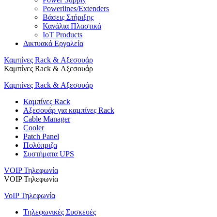
Powerlines/Extenders
Βάσεις Στήριξης
Κανάλια Πλαστικά
IoT Products
Δικτυακά Εργαλεία
Καμπίνες Rack & Αξεσουάρ
Καμπίνες Rack & Αξεσουάρ
Καμπίνες Rack & Αξεσουάρ
Καμπίνες Rack
Αξεσουάρ για καμπίνες Rack
Cable Manager
Cooler
Patch Panel
Πολύπριζα
Συστήματα UPS
VOIP Τηλεφωνία
VOIP Τηλεφωνία
VoIP Τηλεφωνία
Τηλεφωνικές Συσκευές