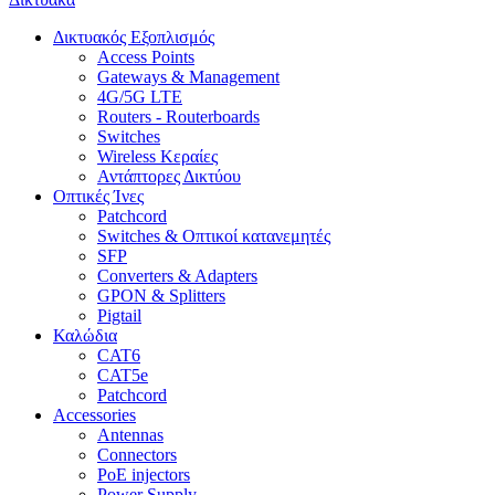
Δικτυακός Εξοπλισμός
Access Points
Gateways & Management
4G/5G LTE
Routers - Routerboards
Switches
Wireless Κεραίες
Αντάπτορες Δικτύου
Οπτικές Ίνες
Patchcord
Switches & Οπτικοί κατανεμητές
SFP
Converters & Adapters
GPON & Splitters
Pigtail
Καλώδια
CAT6
CAT5e
Patchcord
Accessories
Antennas
Connectors
PoE injectors
Power Supply