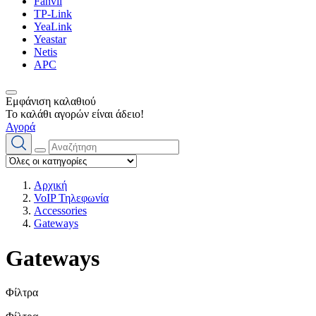
Fanvil
TP-Link
YeaLink
Yeastar
Netis
APC
Εμφάνιση καλαθιού
Το καλάθι αγορών είναι άδειο!
Αγορά
Αρχική
VoIP Τηλεφωνία
Accessories
Gateways
Gateways
Φίλτρα