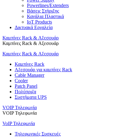
Powerlines/Extenders
Βάσεις Στήριξης
Κανάλια Πλαστικά
IoT Products
Δικτυακά Εργαλεία
Καμπίνες Rack & Αξεσουάρ
Καμπίνες Rack & Αξεσουάρ
Καμπίνες Rack & Αξεσουάρ
Καμπίνες Rack
Αξεσουάρ για καμπίνες Rack
Cable Manager
Cooler
Patch Panel
Πολύπριζα
Συστήματα UPS
VOIP Τηλεφωνία
VOIP Τηλεφωνία
VoIP Τηλεφωνία
Τηλεφωνικές Συσκευές