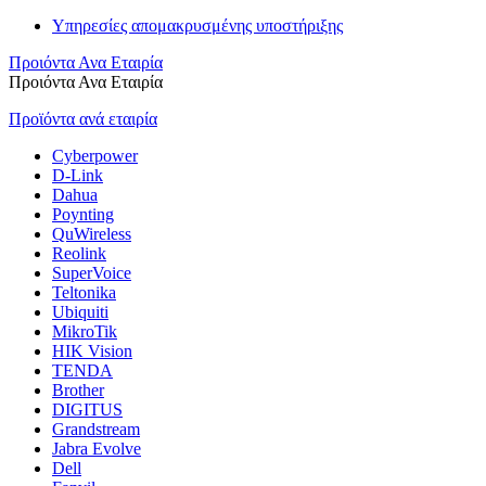
Υπηρεσίες απομακρυσμένης υποστήριξης
Προιόντα Ανα Εταιρία
Προιόντα Ανα Εταιρία
Προϊόντα ανά εταιρία
Cyberpower
D-Link
Dahua
Poynting
QuWireless
Reolink
SuperVoice
Teltonika
Ubiquiti
MikroTik
HIK Vision
TENDA
Brother
DIGITUS
Grandstream
Jabra Evolve
Dell