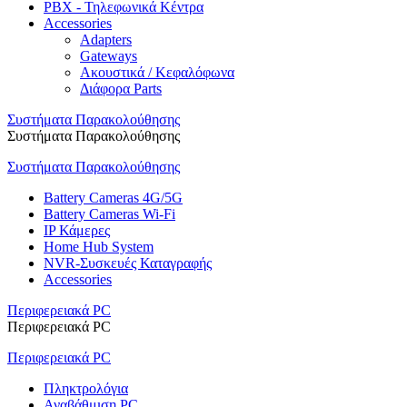
PBX - Τηλεφωνικά Κέντρα
Accessories
Adapters
Gateways
Ακουστικά / Κεφαλόφωνα
Διάφορα Parts
Συστήματα Παρακολούθησης
Συστήματα Παρακολούθησης
Συστήματα Παρακολούθησης
Battery Cameras 4G/5G
Battery Cameras Wi-Fi
IP Κάμερες
Home Hub System
NVR-Συσκευές Καταγραφής
Accessories
Περιφερειακά PC
Περιφερειακά PC
Περιφερειακά PC
Πληκτρολόγια
Αναβάθμιση PC