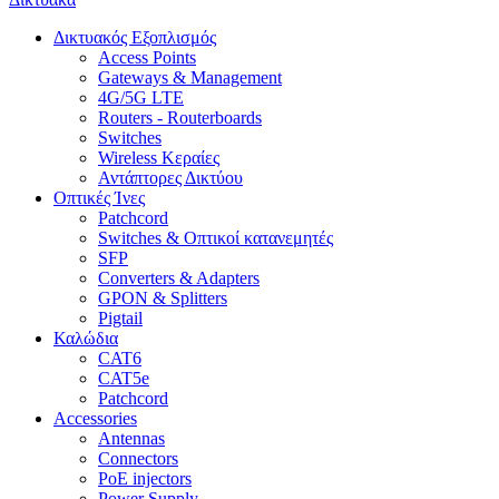
Δικτυακός Εξοπλισμός
Access Points
Gateways & Management
4G/5G LTE
Routers - Routerboards
Switches
Wireless Κεραίες
Αντάπτορες Δικτύου
Οπτικές Ίνες
Patchcord
Switches & Οπτικοί κατανεμητές
SFP
Converters & Adapters
GPON & Splitters
Pigtail
Καλώδια
CAT6
CAT5e
Patchcord
Accessories
Antennas
Connectors
PoE injectors
Power Supply