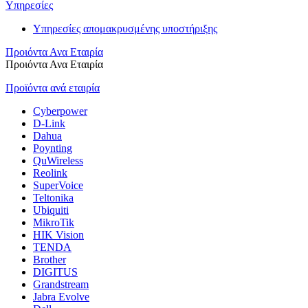
Υπηρεσίες
Υπηρεσίες απομακρυσμένης υποστήριξης
Προιόντα Ανα Εταιρία
Προιόντα Ανα Εταιρία
Προϊόντα ανά εταιρία
Cyberpower
D-Link
Dahua
Poynting
QuWireless
Reolink
SuperVoice
Teltonika
Ubiquiti
MikroTik
HIK Vision
TENDA
Brother
DIGITUS
Grandstream
Jabra Evolve