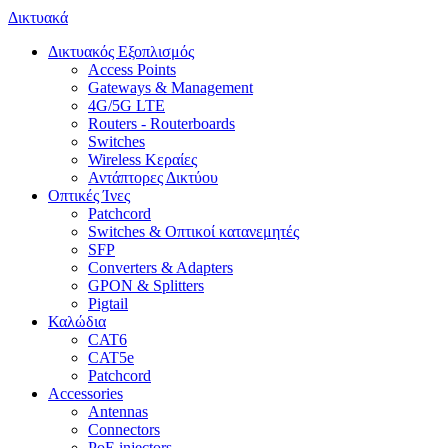
Δικτυακά
Δικτυακός Εξοπλισμός
Access Points
Gateways & Management
4G/5G LTE
Routers - Routerboards
Switches
Wireless Κεραίες
Αντάπτορες Δικτύου
Οπτικές Ίνες
Patchcord
Switches & Οπτικοί κατανεμητές
SFP
Converters & Adapters
GPON & Splitters
Pigtail
Καλώδια
CAT6
CAT5e
Patchcord
Accessories
Antennas
Connectors
PoE injectors