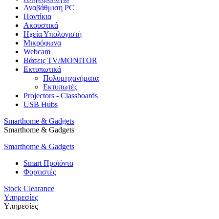
Αναβάθμιση PC
Ποντίκια
Ακουστικά
Ηχεία Υπολογιστή
Μικρόφωνα
Webcam
Βάσεις TV/MONITOR
Εκτυπωτικά
Πολυμηχανήματα
Εκτυπωτές
Projectors - Classboards
USB Hubs
Smarthome & Gadgets
Smarthome & Gadgets
Smarthome & Gadgets
Smart Προϊόντα
Φορτιστές
Stock Clearance
Υπηρεσίες
Υπηρεσίες