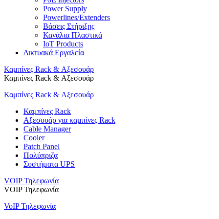
Power Supply
Powerlines/Extenders
Βάσεις Στήριξης
Κανάλια Πλαστικά
IoT Products
Δικτυακά Εργαλεία
Καμπίνες Rack & Αξεσουάρ
Καμπίνες Rack & Αξεσουάρ
Καμπίνες Rack & Αξεσουάρ
Καμπίνες Rack
Αξεσουάρ για καμπίνες Rack
Cable Manager
Cooler
Patch Panel
Πολύπριζα
Συστήματα UPS
VOIP Τηλεφωνία
VOIP Τηλεφωνία
VoIP Τηλεφωνία