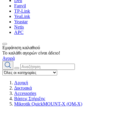
Dell
Fanvil
TP-Link
YeaLink
Yeastar
Netis
APC
Εμφάνιση καλαθιού
Το καλάθι αγορών είναι άδειο!
Αγορά
Αρχική
Δικτυακά
Accessories
Βάσεις Στήριξης
Mikrotik QuickMOUNT-X (QM-X)