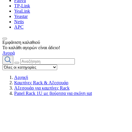
Fanvil
TP-Link
YeaLink
Yeastar
Netis
APC
Εμφάνιση καλαθιού
Το καλάθι αγορών είναι άδειο!
Αγορά
Αρχική
Καμπίνες Rack & Αξεσουάρ
Αξεσουάρ για καμπίνες Rack
Panel Rack 1U με βούρτσα για σκόνη sut