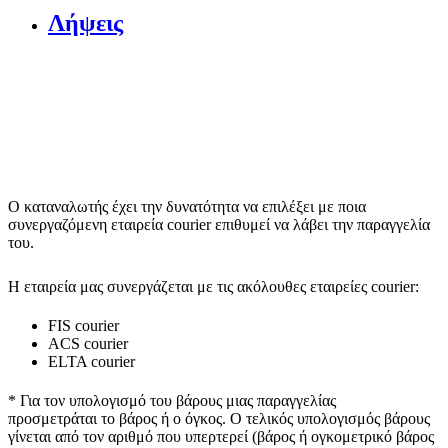
Λήψεις
Ο καταναλωτής έχει την δυνατότητα να επιλέξει με ποια
συνεργαζόμενη εταιρεία courier επιθυμεί να λάβει την παραγγελία
του.
Η εταιρεία μας συνεργάζεται με τις ακόλουθες εταιρείες courier:
FIS courier
ACS courier
ELTA courier
* Για τον υπολογισμό του
βάρους
μιας παραγγελίας
προσμετράται
το βάρος ή ο όγκος
. Ο τελικός υπολογισμός βάρους
γίνεται από τον αριθμό που υπερτερεί (βάρος ή ογκομετρικό βάρος