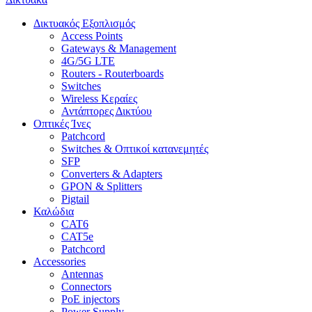
Δικτυακός Εξοπλισμός
Access Points
Gateways & Management
4G/5G LTE
Routers - Routerboards
Switches
Wireless Κεραίες
Αντάπτορες Δικτύου
Οπτικές Ίνες
Patchcord
Switches & Οπτικοί κατανεμητές
SFP
Converters & Adapters
GPON & Splitters
Pigtail
Καλώδια
CAT6
CAT5e
Patchcord
Accessories
Antennas
Connectors
PoE injectors
Power Supply