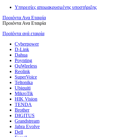
Υπηρεσίες απομακρυσμένης υποστήριξης
Προιόντα Ανα Εταιρία
Προιόντα Ανα Εταιρία
Προϊόντα ανά εταιρία
Cyberpower
D-Link
Dahua
Poynting
QuWireless
Reolink
SuperVoice
Teltonika
Ubiquiti
MikroTik
HIK Vision
TENDA
Brother
DIGITUS
Grandstream
Jabra Evolve
Dell