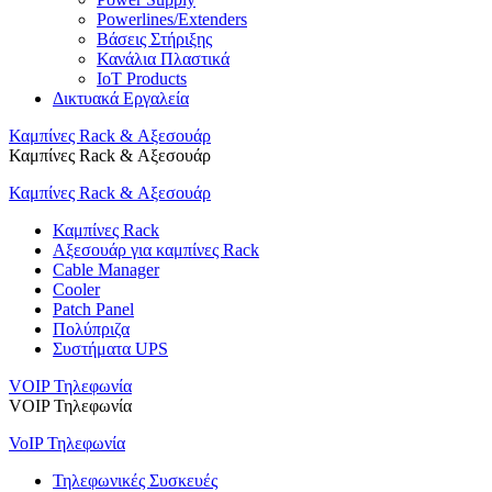
Powerlines/Extenders
Βάσεις Στήριξης
Κανάλια Πλαστικά
IoT Products
Δικτυακά Εργαλεία
Καμπίνες Rack & Αξεσουάρ
Καμπίνες Rack & Αξεσουάρ
Καμπίνες Rack & Αξεσουάρ
Καμπίνες Rack
Αξεσουάρ για καμπίνες Rack
Cable Manager
Cooler
Patch Panel
Πολύπριζα
Συστήματα UPS
VOIP Τηλεφωνία
VOIP Τηλεφωνία
VoIP Τηλεφωνία
Τηλεφωνικές Συσκευές