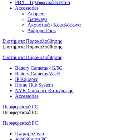
PBX - Τηλεφωνικά Κέντρα
Accessories
Adapters
Gateways
Ακουστικά / Κεφαλόφωνα
Διάφορα Parts
Συστήματα Παρακολούθησης
Συστήματα Παρακολούθησης
Συστήματα Παρακολούθησης
Battery Cameras 4G/5G
Battery Cameras Wi-Fi
IP Κάμερες
Home Hub System
NVR-Συσκευές Καταγραφής
Accessories
Περιφερειακά PC
Περιφερειακά PC
Περιφερειακά PC
Πληκτρολόγια
Αναβάθμιση PC