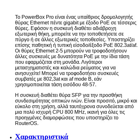
Το
PowerBox
Pro
είναι ένας υπαίθριος δρομολογητής
θύρας
Ethernet
πέντε
gigabit
με έξοδο
PoE
σε τέσσερις
θύρες. Εφόσον η συσκευή διαθέτει αδιάβροχη
εξωτερική θήκη, μπορείτε να την τοποθετήσετε σε
πύργο ή σε άλλες εξωτερικές τοποθεσίες. Υποστηρίζει
επίσης παθητική ή τυπική είσοδο/έξοδο
PoE
802.3
at
/
af
.
Οι θύρες
Ethernet
2-5 μπορούν να τροφοδοτήσουν
άλλες συσκευές με δυνατότητα
PoE
με την ίδια τάση
που εφαρμόζεται στη μονάδα. Λιγότεροι
μετασχηματιστές και καλώδια ρεύματος για να
ανησυχείτε! Μπορεί να τροφοδοτήσει συσκευές
συμβατές με 802,3
at
και
af
mode
B
, εάν
χρησιμοποιείται τάση εισόδου 48-57.
Η συσκευή διαθέτει θύρα
SFP
για την προσθήκη
συνδεσιμότητας οπτικών ινών. Είναι προσιτό, μικρό και
εύκολο στη χρήση, αλλά ταυτόχρονα συνοδεύεται από
μια πολύ ισχυρή
CPU
800
MHz
, ικανή για όλες τις
προηγμένες διαμορφώσεις που υποστηρίζει το
RouterOS
.
Χαρακτηριστικά