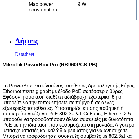
Max power
9 W
consumption
Λήψεις
Datasheet
MikroTik PowerBox Pro (RB960PGS-PB)
Το
PowerBox
Pro
είναι ένας υπαίθριος δρομολογητής θύρας
Ethernet
πέντε
gigabit
με έξοδο
PoE
σε τέσσερις θύρες.
Εφόσον η συσκευή διαθέτει αδιάβροχη εξωτερική θήκη,
μπορείτε να την τοποθετήσετε σε πύργο ή σε άλλες
εξωτερικές τοποθεσίες. Υποστηρίζει επίσης παθητική ή
τυπική είσοδο/έξοδο
PoE
802.3
at
/
af
. Οι θύρες
Ethernet
2-5
μπορούν να τροφοδοτήσουν άλλες συσκευές με δυνατότητα
PoE
με την ίδια τάση που εφαρμόζεται στη μονάδα. Λιγότεροι
μετασχηματιστές και καλώδια ρεύματος για να ανησυχείτε!
Μπορεί να τροφοδοτήσει συσκευές συμβατές με 802,3
at
και