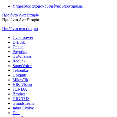
Υπηρεσίες απομακρυσμένης υποστήριξης
Προιόντα Ανα Εταιρία
Προιόντα Ανα Εταιρία
Προϊόντα ανά εταιρία
Cyberpower
D-Link
Dahua
Poynting
QuWireless
Reolink
SuperVoice
Teltonika
Ubiquiti
MikroTik
HIK Vision
TENDA
Brother
DIGITUS
Grandstream
Jabra Evolve
Dell