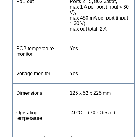
PoE out
Ports 2 - 5, 802.3af/at,
max 1 A per port (input < 30
V),
max 450 mA per port (input
> 30 V),
max out total: 2 A
PCB temperature
Yes
monitor
Voltage monitor
Yes
Dimensions
125 x 52 x 225 mm
Operating
-40°C .. +70°C tested
temperature