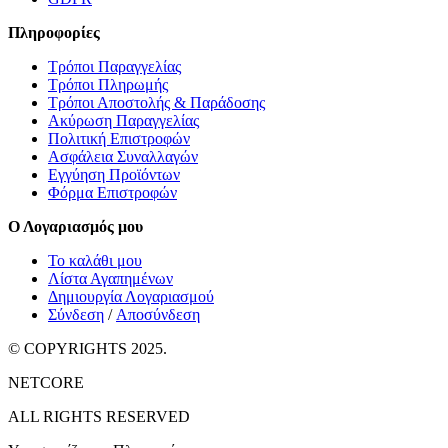
Πληροφορίες
Τρόποι Παραγγελίας
Τρόποι Πληρωμής
Τρόποι Αποστολής & Παράδοσης
Ακύρωση Παραγγελίας
Πολιτική Επιστροφών
Ασφάλεια Συναλλαγών
Εγγύηση Προϊόντων
Φόρμα Επιστροφών
Ο Λογαριασμός μου
Το καλάθι μου
Λίστα Αγαπημένων
Δημιουργία Λογαριασμού
Σύνδεση
/
Αποσύνδεση
© COPYRIGHTS 2025.
NETCORE
ALL RIGHTS RESERVED