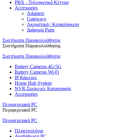
PBX - Τηλεφωνικά Κέντρα
Accessories
Adapters
Gateways
Ακουστικά / Κεφαλόφωνα
Διάφορα Parts
Συστήματα Παρακολούθησης
Συστήματα Παρακολούθησης
Συστήματα Παρακολούθησης
Battery Cameras 4G/5G
Battery Cameras Wi-Fi
IP Κάμερες
Home Hub System
NVR-Συσκευές Καταγραφής
Accessories
Περιφερειακά PC
Περιφερειακά PC
Περιφερειακά PC
Πληκτρολόγια
Αναβάθμιση PC