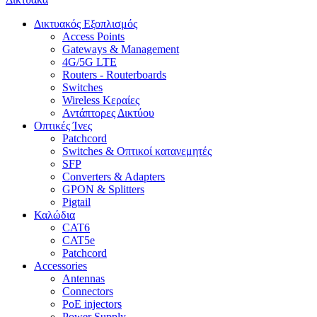
Δικτυακός Εξοπλισμός
Access Points
Gateways & Management
4G/5G LTE
Routers - Routerboards
Switches
Wireless Κεραίες
Αντάπτορες Δικτύου
Οπτικές Ίνες
Patchcord
Switches & Οπτικοί κατανεμητές
SFP
Converters & Adapters
GPON & Splitters
Pigtail
Καλώδια
CAT6
CAT5e
Patchcord
Accessories
Antennas
Connectors
PoE injectors
Power Supply