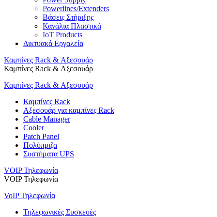
Powerlines/Extenders
Βάσεις Στήριξης
Κανάλια Πλαστικά
IoT Products
Δικτυακά Εργαλεία
Καμπίνες Rack & Αξεσουάρ
Καμπίνες Rack & Αξεσουάρ
Καμπίνες Rack & Αξεσουάρ
Καμπίνες Rack
Αξεσουάρ για καμπίνες Rack
Cable Manager
Cooler
Patch Panel
Πολύπριζα
Συστήματα UPS
VOIP Τηλεφωνία
VOIP Τηλεφωνία
VoIP Τηλεφωνία
Τηλεφωνικές Συσκευές