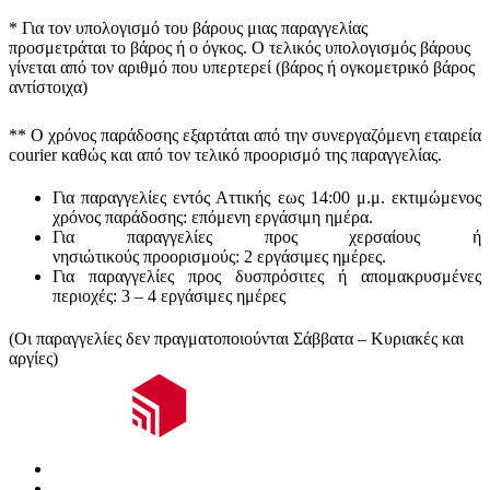
* Για τον υπολογισμό του
βάρους
μιας παραγγελίας
προσμετράται
το βάρος ή ο όγκος
. Ο τελικός υπολογισμός βάρους
γίνεται από τον αριθμό που υπερτερεί (βάρος ή ογκομετρικό βάρος
αντίστοιχα)
** Ο
χρόνος παράδοσης
εξαρτάται από την συνεργαζόμενη εταιρεία
courier καθώς και από τον τελικό προορισμό της παραγγελίας.
Για παραγγελίες εντός Αττικής εως 14:00 μ.μ. εκτιμώμενος
χρόνος παράδοσης:
επόμενη εργάσιμη ημέρα.
Για παραγγελίες προς χερσαίους ή
νησιώτικούς
προορισμούς
:
2 εργάσιμες ημέρες.
Για παραγγελίες προς δυσπρόσιτες ή απομακρυσμένες
περιοχές:
3 – 4 εργάσιμες ημέρες
(Οι παραγγελίες δεν πραγματοποιούνται Σάββατα – Κυριακές και
αργίες)