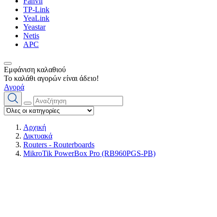
Fanvil
TP-Link
YeaLink
Yeastar
Netis
APC
Εμφάνιση καλαθιού
Το καλάθι αγορών είναι άδειο!
Αγορά
Αρχική
Δικτυακά
Routers - Routerboards
MikroTik PowerBox Pro (RB960PGS-PB)