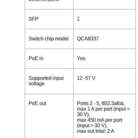
SFP
1
Switch chip model
QCA8337
PoE in
Yes
Supported input
12 -57 V
voltage
PoE out
Ports 2 - 5, 802.3af/at,
max 1 A per port (input <
30 V),
max 450 mA per port
(input > 30 V),
max out total: 2 A