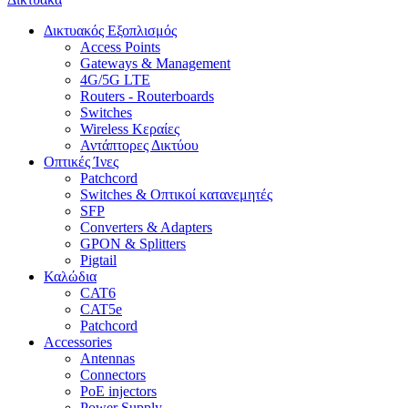
Δικτυακός Εξοπλισμός
Access Points
Gateways & Management
4G/5G LTE
Routers - Routerboards
Switches
Wireless Κεραίες
Αντάπτορες Δικτύου
Οπτικές Ίνες
Patchcord
Switches & Οπτικοί κατανεμητές
SFP
Converters & Adapters
GPON & Splitters
Pigtail
Καλώδια
CAT6
CAT5e
Patchcord
Accessories
Antennas
Connectors
PoE injectors
Power Supply