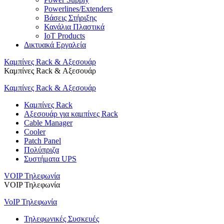
Powerlines/Extenders
Βάσεις Στήριξης
Κανάλια Πλαστικά
IoT Products
Δικτυακά Εργαλεία
Καμπίνες Rack & Αξεσουάρ
Καμπίνες Rack & Αξεσουάρ
Καμπίνες Rack & Αξεσουάρ
Καμπίνες Rack
Αξεσουάρ για καμπίνες Rack
Cable Manager
Cooler
Patch Panel
Πολύπριζα
Συστήματα UPS
VOIP Τηλεφωνία
VOIP Τηλεφωνία
VoIP Τηλεφωνία
Τηλεφωνικές Συσκευές