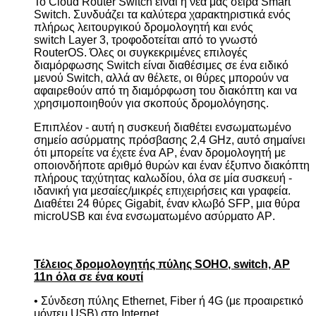
Το
Cloud
Router
Switch
είναι η νέα μας σειρά
Smart
Switch
. Συνδυάζει τα καλύτερα χαρακτηριστικά ενός
πλήρως λειτουργικού δρομολογητή και ενός
switch
Layer
3, τροφοδοτείται από το γνωστό
RouterOS
. Όλες οι συγκεκριμένες επιλογές
διαμόρφωσης
Switch
είναι διαθέσιμες σε ένα ειδικό
μενού
Switch
, αλλά αν θέλετε, οι θύρες μπορούν να
αφαιρεθούν από τη διαμόρφωση του διακόπτη και να
χρησιμοποιηθούν για σκοπούς δρομολόγησης.
Επιπλέον - αυτή η συσκευή διαθέτει ενσωματωμένο
σημείο ασύρματης πρόσβασης 2,4
GHz
, αυτό σημαίνει
ότι μπορείτε να έχετε ένα
AP
, έναν δρομολογητή με
οποιονδήποτε αριθμό θυρών και έναν έξυπνο διακόπτη
πλήρους ταχύτητας καλωδίου, όλα σε μία συσκευή -
ιδανική για μεσαίες/μικρές επιχειρήσεις και γραφεία.
Διαθέτει 24 θύρες
Gigabit
, έναν κλωβό
SFP
, μια θύρα
microUSB
και ένα ενσωματωμένο ασύρματο
AP
.
Τέλειος δρομολογητής πύλης
SOHO
, switch,
AP
11
n
όλα σε ένα κουτί
• Σύνδεση πύλης
Ethernet
,
Fiber
ή 4
G
(με προαιρετικό
μόντεμ
USB
) στο
Internet