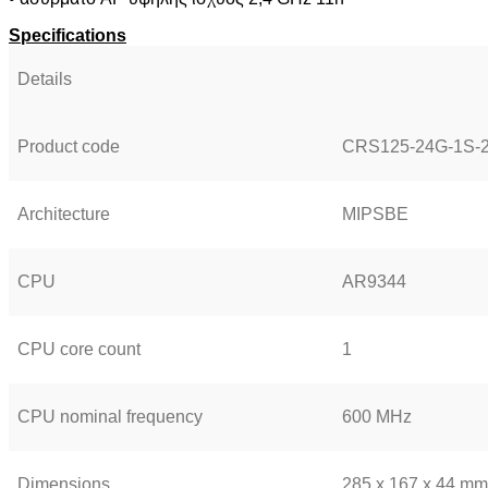
Specifications
Details
Product code
CRS125-24G-1S-
Architecture
MIPSBE
CPU
AR9344
CPU core count
1
CPU nominal frequency
600 MHz
Dimensions
285 x 167 x 44 mm