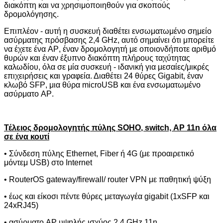
διακόπτη και να χρησιμοποιηθούν για σκοπούς
δρομολόγησης.
Επιπλέον - αυτή η συσκευή διαθέτει ενσωματωμένο σημείο
ασύρματης πρόσβασης 2,4
GHz
, αυτό σημαίνει ότι μπορείτε
να έχετε ένα
AP
, έναν δρομολογητή με οποιονδήποτε αριθμό
θυρών και έναν έξυπνο διακόπτη πλήρους ταχύτητας
καλωδίου, όλα σε μία συσκευή - ιδανική για μεσαίες/μικρές
επιχειρήσεις και γραφεία. Διαθέτει 24 θύρες
Gigabit
, έναν
κλωβό
SFP
, μια θύρα
microUSB
και ένα ενσωματωμένο
ασύρματο
AP
.
Τέλειος δρομολογητής πύλης
SOHO
, switch,
AP
11
n
όλα
σε ένα κουτί
• Σύνδεση πύλης
Ethernet
,
Fiber
ή 4
G
(με προαιρετικό
μόντεμ
USB
) στο
Internet
• RouterOS gateway/firewall/ router VPN με παθητική ψύξη
• έως και είκοσι πέντε θύρες μεταγωγέα
gigabit
(1
xSFP
και
24
xRJ
45)
• ασύρματο AP υψηλής ισχύος 2,4 GHz 11n