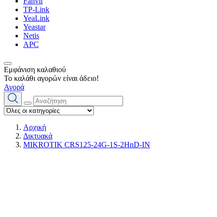
Fanvil
TP-Link
YeaLink
Yeastar
Netis
APC
Εμφάνιση καλαθιού
Το καλάθι αγορών είναι άδειο!
Αγορά
Αρχική
Δικτυακά
MIKROTIK CRS125-24G-1S-2HnD-IN