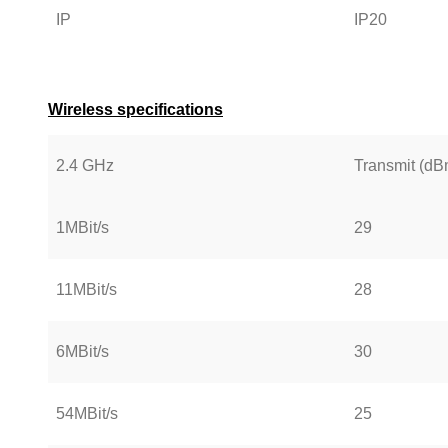
IP
IP20
Wireless specifications
2.4 GHz
Transmit (dB
1MBit/s
29
11MBit/s
28
6MBit/s
30
54MBit/s
25