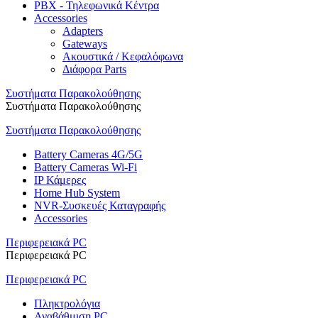
PBX - Τηλεφωνικά Κέντρα
Accessories
Adapters
Gateways
Ακουστικά / Κεφαλόφωνα
Διάφορα Parts
Συστήματα Παρακολούθησης
Συστήματα Παρακολούθησης
Συστήματα Παρακολούθησης
Battery Cameras 4G/5G
Battery Cameras Wi-Fi
IP Κάμερες
Home Hub System
NVR-Συσκευές Καταγραφής
Accessories
Περιφερειακά PC
Περιφερειακά PC
Περιφερειακά PC
Πληκτρολόγια
Αναβάθμιση PC