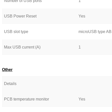
Number of USB ports
1
USB Power Reset
Yes
USB slot type
microUSB type AB
Max USB current (A)
1
Other
Details
PCB temperature monitor
Yes