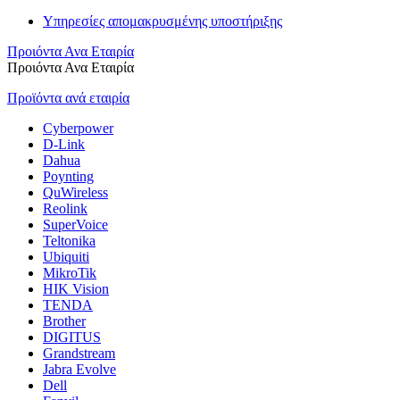
Υπηρεσίες απομακρυσμένης υποστήριξης
Προιόντα Ανα Εταιρία
Προιόντα Ανα Εταιρία
Προϊόντα ανά εταιρία
Cyberpower
D-Link
Dahua
Poynting
QuWireless
Reolink
SuperVoice
Teltonika
Ubiquiti
MikroTik
HIK Vision
TENDA
Brother
DIGITUS
Grandstream
Jabra Evolve
Dell