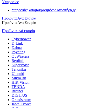
Υπηρεσίες
Υπηρεσίες απομακρυσμένης υποστήριξης
Προιόντα Ανα Εταιρία
Προιόντα Ανα Εταιρία
Προϊόντα ανά εταιρία
Cyberpower
D-Link
Dahua
Poynting
QuWireless
Reolink
SuperVoice
Teltonika
Ubiquiti
MikroTik
HIK Vision
TENDA
Brother
DIGITUS
Grandstream
Jabra Evolve