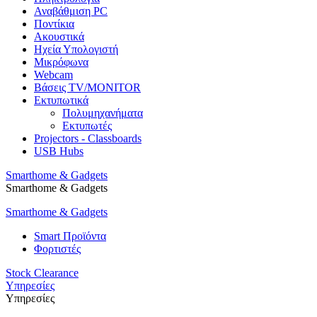
Αναβάθμιση PC
Ποντίκια
Ακουστικά
Ηχεία Υπολογιστή
Μικρόφωνα
Webcam
Βάσεις TV/MONITOR
Εκτυπωτικά
Πολυμηχανήματα
Εκτυπωτές
Projectors - Classboards
USB Hubs
Smarthome & Gadgets
Smarthome & Gadgets
Smarthome & Gadgets
Smart Προϊόντα
Φορτιστές
Stock Clearance
Υπηρεσίες
Υπηρεσίες