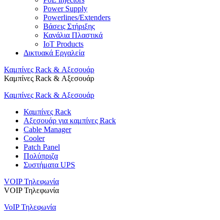
Power Supply
Powerlines/Extenders
Βάσεις Στήριξης
Κανάλια Πλαστικά
IoT Products
Δικτυακά Εργαλεία
Καμπίνες Rack & Αξεσουάρ
Καμπίνες Rack & Αξεσουάρ
Καμπίνες Rack & Αξεσουάρ
Καμπίνες Rack
Αξεσουάρ για καμπίνες Rack
Cable Manager
Cooler
Patch Panel
Πολύπριζα
Συστήματα UPS
VOIP Τηλεφωνία
VOIP Τηλεφωνία
VoIP Τηλεφωνία