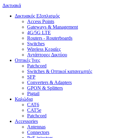
Δικτυακά
Δικτυακός Εξοπλισμός
Access Points
Gateways & Management
4G/5G LTE
Routers - Routerboards
Switches
Wireless Κεραίες
Αντάπτορες Δικτύου
Οπτικές Ίνες
Patchcord
Switches & Οπτικοί κατανεμητές
SFP
Converters & Adapters
GPON & Splitters
Pigtail
Καλώδια
CAT6
CAT5e
Patchcord
Accessories
Antennas
Connectors
PoE injectors