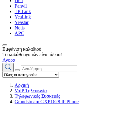
Dell
Fanvil
TP-Link
YeaLink
Yeastar
Netis
APC
Εμφάνιση καλαθιού
Το καλάθι αγορών είναι άδειο!
Αγορά
Αρχική
VoIP Τηλεφωνία
Τηλεφωνικές Συσκευές
Grandstream GXP1628 IP Phone