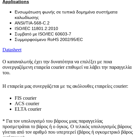
Applications
Ενσωμάτωση φωνής σε τυπικά δομημένα συστήματα
καλωδίωσης
ANSI/TIA-568-C.2
ISO/IEC 11801.2:2010
Συμβατό με ISO/IEC 60603-7
Συμμορφούμενο RoHS 2002/95/EC
Datasheet
Ο καταναλωτής έχει την δυνατότητα να επιλέξει με ποια
συνεργαζόμενη εταιρεία courier επιθυμεί να λάβει την παραγγελία
του.
Η εταιρεία μας συνεργάζεται με τις ακόλουθες εταιρείες courier:
FIS courier
ACS courier
ELTA courier
* Για τον υπολογισμό του
βάρους
μιας παραγγελίας
προσμετράται
το βάρος ή ο όγκος
. Ο τελικός υπολογισμός βάρους
γίνεται από τον αριθμό που υπερτερεί (βάρος ή ογκομετρικό βάρος