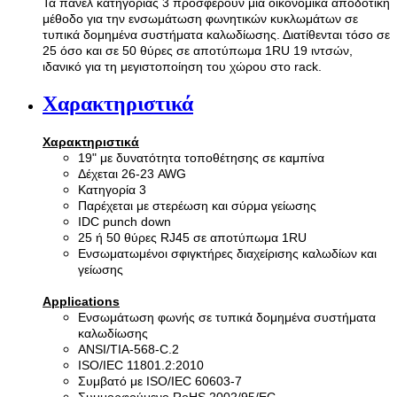
Τα πάνελ κατηγορίας 3 προσφέρουν μια οικονομικά αποδοτική
μέθοδο για την ενσωμάτωση φωνητικών κυκλωμάτων σε
τυπικά δομημένα συστήματα καλωδίωσης. Διατίθενται τόσο σε
25 όσο και σε 50 θύρες σε αποτύπωμα 1RU 19 ιντσών,
ιδανικό για τη μεγιστοποίηση του χώρου στο rack.
Χαρακτηριστικά
Χαρακτηριστικά
19" με δυνατότητα τοποθέτησης σε καμπίνα
Δέχεται 26-23 AWG
Κατηγορία 3
Παρέχεται με στερέωση και σύρμα γείωσης
IDC punch down
25 ή 50 θύρες RJ45 σε αποτύπωμα 1RU
Ενσωματωμένοι σφιγκτήρες διαχείρισης καλωδίων και
γείωσης
Applications
Ενσωμάτωση φωνής σε τυπικά δομημένα συστήματα
καλωδίωσης
ANSI/TIA-568-C.2
ISO/IEC 11801.2:2010
Συμβατό με ISO/IEC 60603-7
Συμμορφούμενο RoHS 2002/95/EC