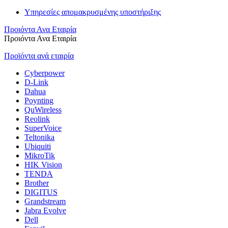
Υπηρεσίες απομακρυσμένης υποστήριξης
Προιόντα Ανα Εταιρία
Προιόντα Ανα Εταιρία
Προϊόντα ανά εταιρία
Cyberpower
D-Link
Dahua
Poynting
QuWireless
Reolink
SuperVoice
Teltonika
Ubiquiti
MikroTik
HIK Vision
TENDA
Brother
DIGITUS
Grandstream
Jabra Evolve
Dell