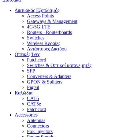
Δικτυακός Εξοπλισμός
Access Points
Gateways & Management
4G/5G LTE
Routers - Routerboards
Switches
Wireless Κεραίες
Αντάπτορες Δικτύου
Οπτικές Ίνες
Patchcord
Switches & Οπτικοί κατανεμητές
SFP
Converters & Adapters
GPON & Splitters
Pigtail
Καλώδια
CAT6
CAT5e
Patchcord
Accessories
Antennas
Connectors
PoE injectors
Power Supply