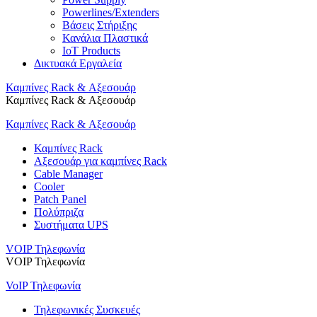
Powerlines/Extenders
Βάσεις Στήριξης
Κανάλια Πλαστικά
IoT Products
Δικτυακά Εργαλεία
Καμπίνες Rack & Αξεσουάρ
Καμπίνες Rack & Αξεσουάρ
Καμπίνες Rack & Αξεσουάρ
Καμπίνες Rack
Αξεσουάρ για καμπίνες Rack
Cable Manager
Cooler
Patch Panel
Πολύπριζα
Συστήματα UPS
VOIP Τηλεφωνία
VOIP Τηλεφωνία
VoIP Τηλεφωνία
Τηλεφωνικές Συσκευές