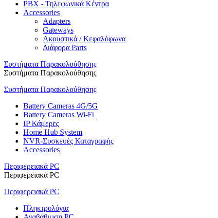
PBX - Τηλεφωνικά Κέντρα
Accessories
Adapters
Gateways
Ακουστικά / Κεφαλόφωνα
Διάφορα Parts
Συστήματα Παρακολούθησης
Συστήματα Παρακολούθησης
Συστήματα Παρακολούθησης
Battery Cameras 4G/5G
Battery Cameras Wi-Fi
IP Κάμερες
Home Hub System
NVR-Συσκευές Καταγραφής
Accessories
Περιφερειακά PC
Περιφερειακά PC
Περιφερειακά PC
Πληκτρολόγια
Αναβάθμιση PC