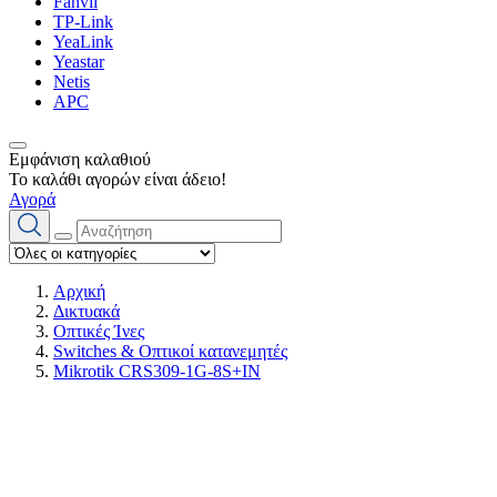
Fanvil
TP-Link
YeaLink
Yeastar
Netis
APC
Εμφάνιση καλαθιού
Το καλάθι αγορών είναι άδειο!
Αγορά
Αρχική
Δικτυακά
Οπτικές Ίνες
Switches & Οπτικοί κατανεμητές
Mikrotik CRS309-1G-8S+IN