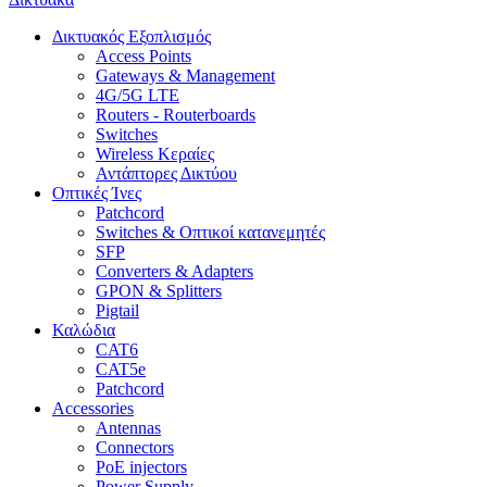
Δικτυακός Εξοπλισμός
Access Points
Gateways & Management
4G/5G LTE
Routers - Routerboards
Switches
Wireless Κεραίες
Αντάπτορες Δικτύου
Οπτικές Ίνες
Patchcord
Switches & Οπτικοί κατανεμητές
SFP
Converters & Adapters
GPON & Splitters
Pigtail
Καλώδια
CAT6
CAT5e
Patchcord
Accessories
Antennas
Connectors
PoE injectors
Power Supply