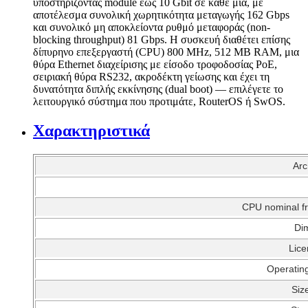
υποστηρίζοντας module έως 10 Gbit σε κάθε μία, με
αποτέλεσμα συνολική χωρητικότητα μεταγωγής 162 Gbps
και συνολικό μη αποκλείοντα ρυθμό μεταφοράς (non-
blocking throughput) 81 Gbps. Η συσκευή διαθέτει επίσης
δίπυρηνο επεξεργαστή (CPU) 800 MHz, 512 MB RAM, μια
θύρα Ethernet διαχείρισης με είσοδο τροφοδοσίας PoE,
σειριακή θύρα RS232, ακροδέκτη γείωσης και έχει τη
δυνατότητα διπλής εκκίνησης (dual boot) — επιλέγετε το
λειτουργικό σύστημα που προτιμάτε, RouterOS ή SwOS.
Χαρακτηριστικά
Arc
CPU nominal f
Di
Lice
Operatin
Siz