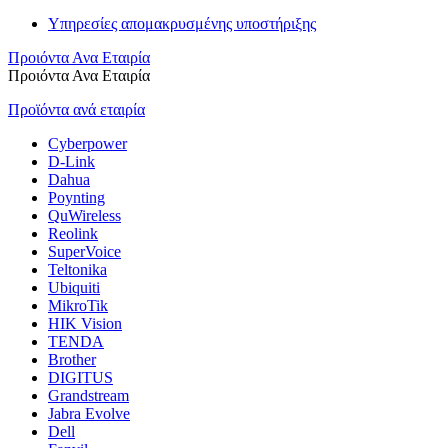
Υπηρεσίες απομακρυσμένης υποστήριξης
Προιόντα Ανα Εταιρία
Προιόντα Ανα Εταιρία
Προϊόντα ανά εταιρία
Cyberpower
D-Link
Dahua
Poynting
QuWireless
Reolink
SuperVoice
Teltonika
Ubiquiti
MikroTik
HIK Vision
TENDA
Brother
DIGITUS
Grandstream
Jabra Evolve
Dell