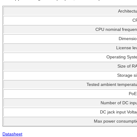
Architect
C
CPU nominal frequen
Dimensio
License le
Operating Syst
Size of R
Storage s
Tested ambient temperat
PoE
Number of DC inpu
DC jack input Volt
Max power consumpti
Datasheet