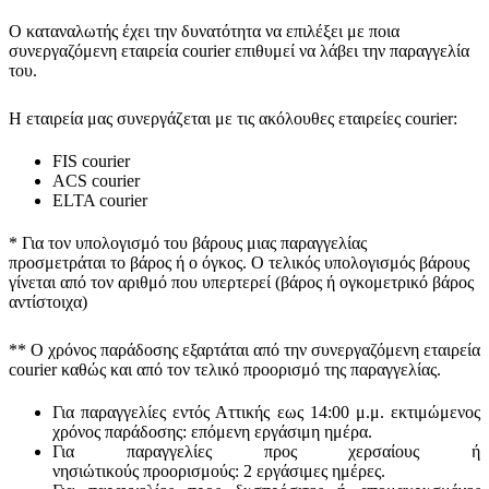
Ο καταναλωτής έχει την δυνατότητα να επιλέξει με ποια
συνεργαζόμενη εταιρεία courier επιθυμεί να λάβει την παραγγελία
του.
Η εταιρεία μας συνεργάζεται με τις ακόλουθες εταιρείες courier:
FIS courier
ACS courier
ELTA courier
* Για τον υπολογισμό του
βάρους
μιας παραγγελίας
προσμετράται
το βάρος ή ο όγκος
. Ο τελικός υπολογισμός βάρους
γίνεται από τον αριθμό που υπερτερεί (βάρος ή ογκομετρικό βάρος
αντίστοιχα)
** Ο
χρόνος παράδοσης
εξαρτάται από την συνεργαζόμενη εταιρεία
courier καθώς και από τον τελικό προορισμό της παραγγελίας.
Για παραγγελίες εντός Αττικής εως 14:00 μ.μ. εκτιμώμενος
χρόνος παράδοσης:
επόμενη εργάσιμη ημέρα.
Για παραγγελίες προς χερσαίους ή
νησιώτικούς
προορισμούς
:
2 εργάσιμες ημέρες.