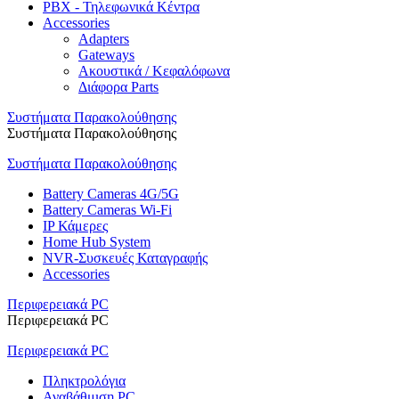
PBX - Τηλεφωνικά Κέντρα
Accessories
Adapters
Gateways
Ακουστικά / Κεφαλόφωνα
Διάφορα Parts
Συστήματα Παρακολούθησης
Συστήματα Παρακολούθησης
Συστήματα Παρακολούθησης
Battery Cameras 4G/5G
Battery Cameras Wi-Fi
IP Κάμερες
Home Hub System
NVR-Συσκευές Καταγραφής
Accessories
Περιφερειακά PC
Περιφερειακά PC
Περιφερειακά PC
Πληκτρολόγια
Αναβάθμιση PC