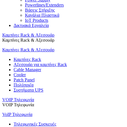
Powerlines/Extenders
Βάσεις Στήριξης
Κανάλια Πλαστικά
IoT Products
Δικτυακά Εργαλεία
Καμπίνες Rack & Αξεσουάρ
Καμπίνες Rack & Αξεσουάρ
Καμπίνες Rack & Αξεσουάρ
Καμπίνες Rack
Αξεσουάρ για καμπίνες Rack
Cable Manager
Cooler
Patch Panel
Πολύπριζα
Συστήματα UPS
VOIP Τηλεφωνία
VOIP Τηλεφωνία
VoIP Τηλεφωνία
Τηλεφωνικές Συσκευές