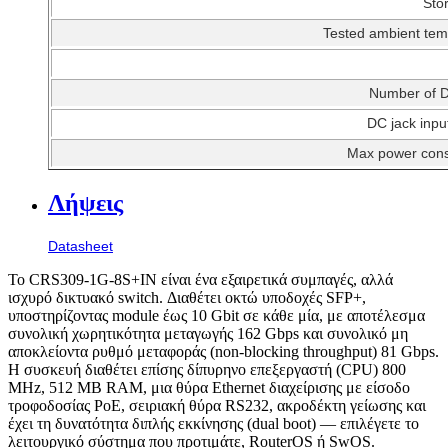
Sto
Tested ambient tem
Number of D
DC jack inpu
Max power con
Λήψεις
Datasheet
Το CRS309-1G-8S+IN είναι ένα εξαιρετικά συμπαγές, αλλά
ισχυρό δικτυακό switch. Διαθέτει οκτώ υποδοχές SFP+,
υποστηρίζοντας module έως 10 Gbit σε κάθε μία, με αποτέλεσμα
συνολική χωρητικότητα μεταγωγής 162 Gbps και συνολικό μη
αποκλείοντα ρυθμό μεταφοράς (non-blocking throughput) 81 Gbps.
Η συσκευή διαθέτει επίσης δίπυρηνο επεξεργαστή (CPU) 800
MHz, 512 MB RAM, μια θύρα Ethernet διαχείρισης με είσοδο
τροφοδοσίας PoE, σειριακή θύρα RS232, ακροδέκτη γείωσης και
έχει τη δυνατότητα διπλής εκκίνησης (dual boot) — επιλέγετε το
λειτουργικό σύστημα που προτιμάτε, RouterOS ή SwOS.