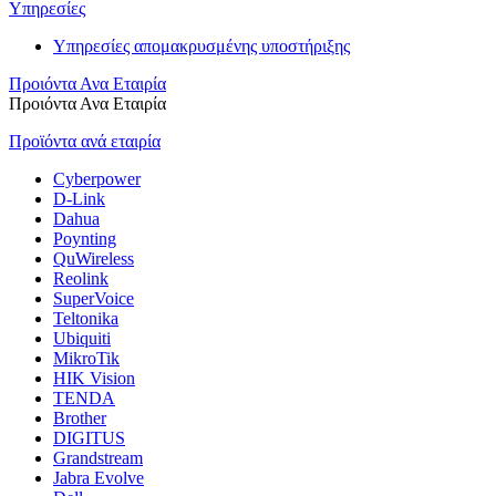
Υπηρεσίες
Υπηρεσίες απομακρυσμένης υποστήριξης
Προιόντα Ανα Εταιρία
Προιόντα Ανα Εταιρία
Προϊόντα ανά εταιρία
Cyberpower
D-Link
Dahua
Poynting
QuWireless
Reolink
SuperVoice
Teltonika
Ubiquiti
MikroTik
HIK Vision
TENDA
Brother
DIGITUS
Grandstream
Jabra Evolve