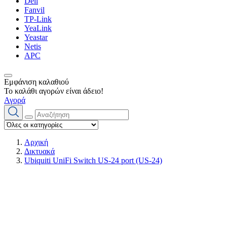
Dell
Fanvil
TP-Link
YeaLink
Yeastar
Netis
APC
Εμφάνιση καλαθιού
Το καλάθι αγορών είναι άδειο!
Αγορά
Αρχική
Δικτυακά
Ubiquiti UniFi Switch US-24 port (US-24)