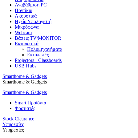
Αναβάθμιση PC
Ποντίκια
Ακουστικά
Ηχεία Υπολογιστή
Μικρόφωνα
Webcam
Βάσεις TV/MONITOR
Εκτυπωτικά
Πολυμηχανήματα
Εκτυπωτές
Projectors - Classboards
USB Hubs
Smarthome & Gadgets
Smarthome & Gadgets
Smarthome & Gadgets
Smart Προϊόντα
Φορτιστές
Stock Clearance
Υπηρεσίες
Υπηρεσίες