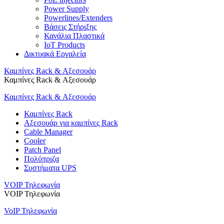
Power Supply
Powerlines/Extenders
Βάσεις Στήριξης
Κανάλια Πλαστικά
IoT Products
Δικτυακά Εργαλεία
Καμπίνες Rack & Αξεσουάρ
Καμπίνες Rack & Αξεσουάρ
Καμπίνες Rack & Αξεσουάρ
Καμπίνες Rack
Αξεσουάρ για καμπίνες Rack
Cable Manager
Cooler
Patch Panel
Πολύπριζα
Συστήματα UPS
VOIP Τηλεφωνία
VOIP Τηλεφωνία
VoIP Τηλεφωνία