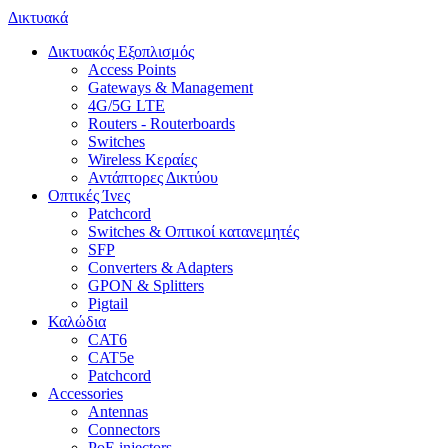
Δικτυακά
Δικτυακός Εξοπλισμός
Access Points
Gateways & Management
4G/5G LTE
Routers - Routerboards
Switches
Wireless Κεραίες
Αντάπτορες Δικτύου
Οπτικές Ίνες
Patchcord
Switches & Οπτικοί κατανεμητές
SFP
Converters & Adapters
GPON & Splitters
Pigtail
Καλώδια
CAT6
CAT5e
Patchcord
Accessories
Antennas
Connectors
PoE injectors