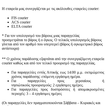
Η εταιρεία μας συνεργάζεται με τις ακόλουθες εταιρείες courier:
FIS courier
ACS courier
ELTA courier
* Για τον υπολογισμό του
βάρους
μιας παραγγελίας
προσμετράται
το βάρος ή ο όγκος
. Ο τελικός υπολογισμός βάρους
γίνεται από τον αριθμό που υπερτερεί (βάρος ή ογκομετρικό βάρος
αντίστοιχα)
** Ο
χρόνος παράδοσης
εξαρτάται από την συνεργαζόμενη εταιρεία
courier καθώς και από τον τελικό προορισμό της παραγγελίας.
Για παραγγελίες εντός Αττικής εως 14:00 μ.μ. εκτιμώμενος
χρόνος παράδοσης:
επόμενη εργάσιμη ημέρα.
Για παραγγελίες προς χερσαίους ή
νησιώτικούς
προορισμούς
:
2 εργάσιμες ημέρες.
Για παραγγελίες προς δυσπρόσιτες ή απομακρυσμένες
περιοχές:
3 – 4 εργάσιμες ημέρες
(Οι παραγγελίες δεν πραγματοποιούνται Σάββατα – Κυριακές και