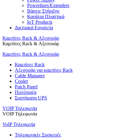
Powerlines/Extenders
Βάσεις Στήριξης
Κανάλια Πλαστικά
IoT Products
Δικτυακά Εργαλεία
Καμπίνες Rack & Αξεσουάρ
Καμπίνες Rack & Αξεσουάρ
Καμπίνες Rack & Αξεσουάρ
Καμπίνες Rack
Αξεσουάρ για καμπίνες Rack
Cable Manager
Cooler
Patch Panel
Πολύπριζα
Συστήματα UPS
VOIP Τηλεφωνία
VOIP Τηλεφωνία
VoIP Τηλεφωνία
Τηλεφωνικές Συσκευές