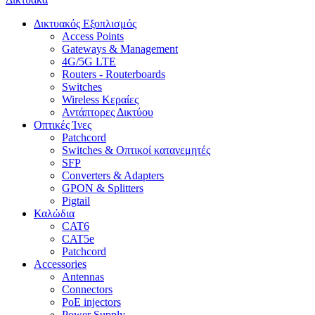
Δικτυακός Εξοπλισμός
Access Points
Gateways & Management
4G/5G LTE
Routers - Routerboards
Switches
Wireless Κεραίες
Αντάπτορες Δικτύου
Οπτικές Ίνες
Patchcord
Switches & Οπτικοί κατανεμητές
SFP
Converters & Adapters
GPON & Splitters
Pigtail
Καλώδια
CAT6
CAT5e
Patchcord
Accessories
Antennas
Connectors
PoE injectors
Power Supply