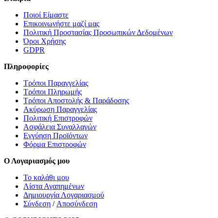
Ποιοί Είμαστε
Επικοινωνήστε μαζί μας
Πολιτική Προστασίας Προσωπικών Δεδομένων
Όροι Χρήσης
GDPR
Πληροφορίες
Τρόποι Παραγγελίας
Τρόποι Πληρωμής
Τρόποι Αποστολής & Παράδοσης
Ακύρωση Παραγγελίας
Πολιτική Επιστροφών
Ασφάλεια Συναλλαγών
Εγγύηση Προϊόντων
Φόρμα Επιστροφών
Ο Λογαριασμός μου
Το καλάθι μου
Λίστα Αγαπημένων
Δημιουργία Λογαριασμού
Σύνδεση
/
Αποσύνδεση