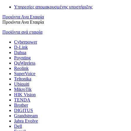
Υπηρεσίες απομακρυσμένης υποστήριξης
Προιόντα Ανα Εταιρία
Προιόντα Ανα Εταιρία
Προϊόντα ανά εταιρία
Cyberpower
D-Link
Dahua
Poynting
QuWireless
Reolink
SuperVoice
Teltonika
Ubiquiti
MikroTik
HIK Vision
TENDA
Brother
DIGITUS
Grandstream
Jabra Evolve
Dell