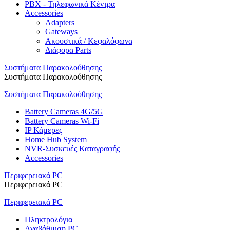
PBX - Τηλεφωνικά Κέντρα
Accessories
Adapters
Gateways
Ακουστικά / Κεφαλόφωνα
Διάφορα Parts
Συστήματα Παρακολούθησης
Συστήματα Παρακολούθησης
Συστήματα Παρακολούθησης
Battery Cameras 4G/5G
Battery Cameras Wi-Fi
IP Κάμερες
Home Hub System
NVR-Συσκευές Καταγραφής
Accessories
Περιφερειακά PC
Περιφερειακά PC
Περιφερειακά PC
Πληκτρολόγια
Αναβάθμιση PC