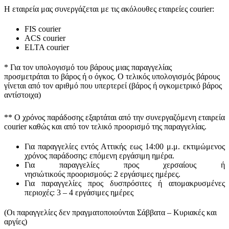
Η εταιρεία μας συνεργάζεται με τις ακόλουθες εταιρείες courier:
FIS courier
ACS courier
ELTA courier
* Για τον υπολογισμό του
βάρους
μιας παραγγελίας
προσμετράται
το βάρος ή ο όγκος
. Ο τελικός υπολογισμός βάρους
γίνεται από τον αριθμό που υπερτερεί (βάρος ή ογκομετρικό βάρος
αντίστοιχα)
** Ο
χρόνος παράδοσης
εξαρτάται από την συνεργαζόμενη εταιρεία
courier καθώς και από τον τελικό προορισμό της παραγγελίας.
Για παραγγελίες εντός Αττικής εως 14:00 μ.μ. εκτιμώμενος
χρόνος παράδοσης:
επόμενη εργάσιμη ημέρα.
Για παραγγελίες προς χερσαίους ή
νησιώτικούς
προορισμούς
:
2 εργάσιμες ημέρες.
Για παραγγελίες προς δυσπρόσιτες ή απομακρυσμένες
περιοχές:
3 – 4 εργάσιμες ημέρες
(Οι παραγγελίες δεν πραγματοποιούνται Σάββατα – Κυριακές και
αργίες)