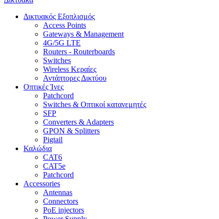
Δικτυακός Εξοπλισμός
Access Points
Gateways & Management
4G/5G LTE
Routers - Routerboards
Switches
Wireless Κεραίες
Αντάπτορες Δικτύου
Οπτικές Ίνες
Patchcord
Switches & Οπτικοί κατανεμητές
SFP
Converters & Adapters
GPON & Splitters
Pigtail
Καλώδια
CAT6
CAT5e
Patchcord
Accessories
Antennas
Connectors
PoE injectors
Power Supply