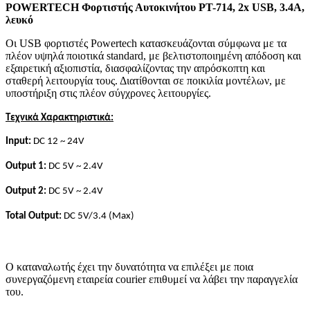
POWERTECH Φορτιστής Αυτοκινήτου PT-714, 2x USB, 3.4A,
λευκό
Οι USB φορτιστές Powertech κατασκευάζονται σύμφωνα με τα
πλέον υψηλά ποιοτικά standard, με βελτιστοποιημένη απόδοση και
εξαιρετική αξιοπιστία, διασφαλίζοντας την απρόσκοπτη και
σταθερή λειτουργία τους. Διατίθονται σε ποικιλία μοντέλων, με
υποστήριξη στις πλέον σύγχρονες λειτουργίες.
Τεχνικά Χαρακτηριστικά:
Input:
DC 12 ~ 24V
Output 1:
DC 5V ~ 2.4V
Output 2:
DC 5V ~ 2.4V
Total Output:
DC 5V/3.4 (Max)
Ο καταναλωτής έχει την δυνατότητα να επιλέξει με ποια
συνεργαζόμενη εταιρεία courier επιθυμεί να λάβει την παραγγελία
του.