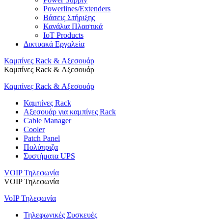
Powerlines/Extenders
Βάσεις Στήριξης
Κανάλια Πλαστικά
IoT Products
Δικτυακά Εργαλεία
Καμπίνες Rack & Αξεσουάρ
Καμπίνες Rack & Αξεσουάρ
Καμπίνες Rack & Αξεσουάρ
Καμπίνες Rack
Αξεσουάρ για καμπίνες Rack
Cable Manager
Cooler
Patch Panel
Πολύπριζα
Συστήματα UPS
VOIP Τηλεφωνία
VOIP Τηλεφωνία
VoIP Τηλεφωνία
Τηλεφωνικές Συσκευές