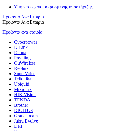
Υπηρεσίες απομακρυσμένης υποστήριξης
Προιόντα Ανα Εταιρία
Προιόντα Ανα Εταιρία
Προϊόντα ανά εταιρία
Cyberpower
D-Link
Dahua
Poynting
QuWireless
Reolink
SuperVoice
Teltonika
Ubiquiti
MikroTik
HIK Vision
TENDA
Brother
DIGITUS
Grandstream
Jabra Evolve
Dell