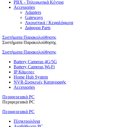
PBX - Τηλεφωνικά Κέντρα
Accessories
Adapters
Gateways
Ακουστικά / Κεφαλόφωνα
Διάφορα Parts
Συστήματα Παρακολούθησης
Συστήματα Παρακολούθησης
Συστήματα Παρακολούθησης
Battery Cameras 4G/5G
Battery Cameras Wi-Fi
IP Κάμερες
Home Hub System
NVR-Συσκευές Καταγραφής
Accessories
Περιφερειακά PC
Περιφερειακά PC
Περιφερειακά PC
Πληκτρολόγια
Αναβάθμιση PC