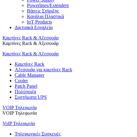
Powerlines/Extenders
Βάσεις Στήριξης
Κανάλια Πλαστικά
IoT Products
Δικτυακά Εργαλεία
Καμπίνες Rack & Αξεσουάρ
Καμπίνες Rack & Αξεσουάρ
Καμπίνες Rack & Αξεσουάρ
Καμπίνες Rack
Αξεσουάρ για καμπίνες Rack
Cable Manager
Cooler
Patch Panel
Πολύπριζα
Συστήματα UPS
VOIP Τηλεφωνία
VOIP Τηλεφωνία
VoIP Τηλεφωνία
Τηλεφωνικές Συσκευές