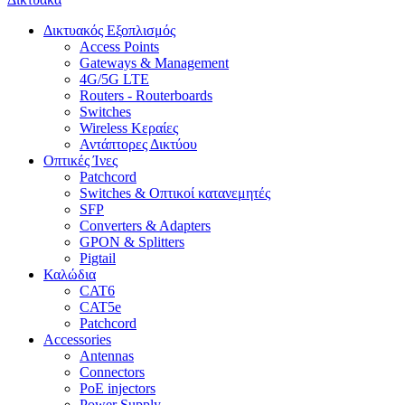
Δικτυακός Εξοπλισμός
Access Points
Gateways & Management
4G/5G LTE
Routers - Routerboards
Switches
Wireless Κεραίες
Αντάπτορες Δικτύου
Οπτικές Ίνες
Patchcord
Switches & Οπτικοί κατανεμητές
SFP
Converters & Adapters
GPON & Splitters
Pigtail
Καλώδια
CAT6
CAT5e
Patchcord
Accessories
Antennas
Connectors
PoE injectors
Power Supply