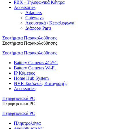
PBX - Τηλεφωνικά Κέντρα
Accessories
Adapters
Gateways
Ακουστικά / Κεφαλόφωνα
Διάφορα Parts
Συστήματα Παρακολούθησης
Συστήματα Παρακολούθησης
Συστήματα Παρακολούθησης
Battery Cameras 4G/5G
Battery Cameras Wi-Fi
IP Κάμερες
Home Hub System
NVR-Συσκευές Καταγραφής
Accessories
Περιφερειακά PC
Περιφερειακά PC
Περιφερειακά PC
Πληκτρολόγια
Αναβάθμιση PC