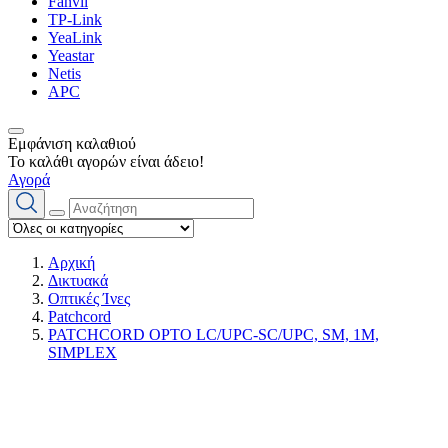
Fanvil
TP-Link
YeaLink
Yeastar
Netis
APC
Εμφάνιση καλαθιού
Το καλάθι αγορών είναι άδειο!
Αγορά
Αρχική
Δικτυακά
Οπτικές Ίνες
Patchcord
PATCHCORD OPTO LC/UPC-SC/UPC, SM, 1M,
SIMPLEX