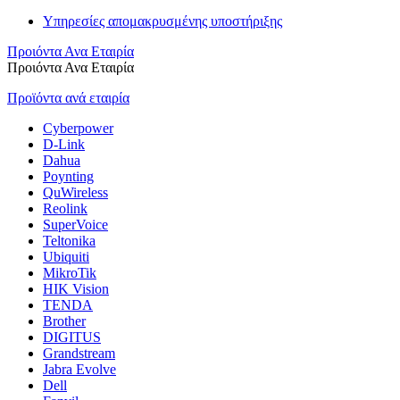
Υπηρεσίες απομακρυσμένης υποστήριξης
Προιόντα Ανα Εταιρία
Προιόντα Ανα Εταιρία
Προϊόντα ανά εταιρία
Cyberpower
D-Link
Dahua
Poynting
QuWireless
Reolink
SuperVoice
Teltonika
Ubiquiti
MikroTik
HIK Vision
TENDA
Brother
DIGITUS
Grandstream
Jabra Evolve
Dell