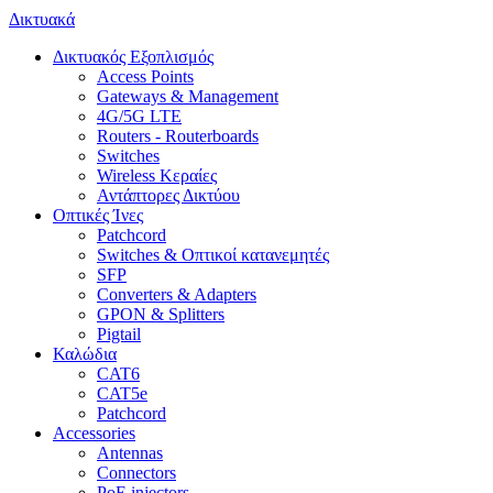
Δικτυακά
Δικτυακός Εξοπλισμός
Access Points
Gateways & Management
4G/5G LTE
Routers - Routerboards
Switches
Wireless Κεραίες
Αντάπτορες Δικτύου
Οπτικές Ίνες
Patchcord
Switches & Οπτικοί κατανεμητές
SFP
Converters & Adapters
GPON & Splitters
Pigtail
Καλώδια
CAT6
CAT5e
Patchcord
Accessories
Antennas
Connectors
PoE injectors