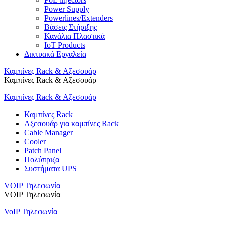
Power Supply
Powerlines/Extenders
Βάσεις Στήριξης
Κανάλια Πλαστικά
IoT Products
Δικτυακά Εργαλεία
Καμπίνες Rack & Αξεσουάρ
Καμπίνες Rack & Αξεσουάρ
Καμπίνες Rack & Αξεσουάρ
Καμπίνες Rack
Αξεσουάρ για καμπίνες Rack
Cable Manager
Cooler
Patch Panel
Πολύπριζα
Συστήματα UPS
VOIP Τηλεφωνία
VOIP Τηλεφωνία
VoIP Τηλεφωνία