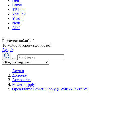
Dell
Fanvil
TP-Link
YeaLink
Yeastar
Netis
APC
Εμφάνιση καλαθιού
Το καλάθι αγορών είναι άδειο!
Αγορά
Αρχική
Δικτυακά
Accessories
Power Supply
Open Frame Power Supply (PW48V-12V85W)