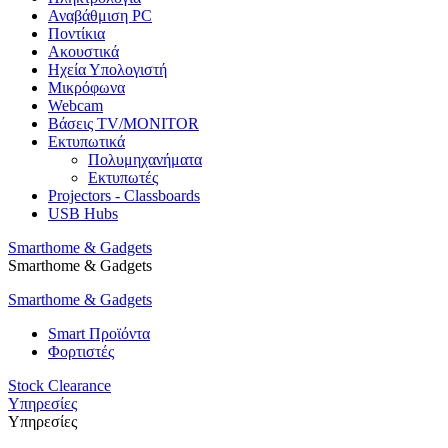
Αναβάθμιση PC
Ποντίκια
Ακουστικά
Ηχεία Υπολογιστή
Μικρόφωνα
Webcam
Βάσεις TV/MONITOR
Εκτυπωτικά
Πολυμηχανήματα
Εκτυπωτές
Projectors - Classboards
USB Hubs
Smarthome & Gadgets
Smarthome & Gadgets
Smarthome & Gadgets
Smart Προϊόντα
Φορτιστές
Stock Clearance
Υπηρεσίες
Υπηρεσίες