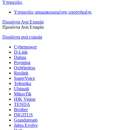
Υπηρεσίες
Υπηρεσίες απομακρυσμένης υποστήριξης
Προιόντα Ανα Εταιρία
Προιόντα Ανα Εταιρία
Προϊόντα ανά εταιρία
Cyberpower
D-Link
Dahua
Poynting
QuWireless
Reolink
SuperVoice
Teltonika
Ubiquiti
MikroTik
HIK Vision
TENDA
Brother
DIGITUS
Grandstream
Jabra Evolve