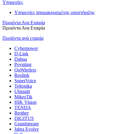
Υπηρεσίες
Υπηρεσίες απομακρυσμένης υποστήριξης
Προιόντα Ανα Εταιρία
Προιόντα Ανα Εταιρία
Προϊόντα ανά εταιρία
Cyberpower
D-Link
Dahua
Poynting
QuWireless
Reolink
SuperVoice
Teltonika
Ubiquiti
MikroTik
HIK Vision
TENDA
Brother
DIGITUS
Grandstream
Jabra Evolve