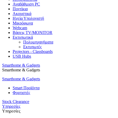
Αναβάθμιση PC
Ποντίκια
Ακουστικά
Ηχεία Υπολογιστή
Μικρόφωνα
Webcam
Βάσεις TV/MONITOR
Εκτυπωτικά
Πολυμηχανήματα
Εκτυπωτές
Projectors - Classboards
USB Hubs
Smarthome & Gadgets
Smarthome & Gadgets
Smarthome & Gadgets
Smart Προϊόντα
Φορτιστές
Stock Clearance
Υπηρεσίες
Υπηρεσίες