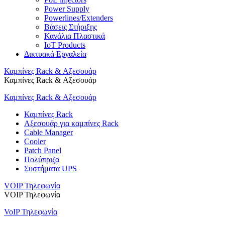
Power Supply
Powerlines/Extenders
Βάσεις Στήριξης
Κανάλια Πλαστικά
IoT Products
Δικτυακά Εργαλεία
Καμπίνες Rack & Αξεσουάρ
Καμπίνες Rack & Αξεσουάρ
Καμπίνες Rack & Αξεσουάρ
Καμπίνες Rack
Αξεσουάρ για καμπίνες Rack
Cable Manager
Cooler
Patch Panel
Πολύπριζα
Συστήματα UPS
VOIP Τηλεφωνία
VOIP Τηλεφωνία
VoIP Τηλεφωνία