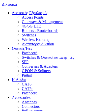
Δικτυακά
Δικτυακός Εξοπλισμός
Access Points
Gateways & Management
4G/5G LTE
Routers - Routerboards
Switches
Wireless Κεραίες
Αντάπτορες Δικτύου
Οπτικές Ίνες
Patchcord
Switches & Οπτικοί κατανεμητές
SFP
Converters & Adapters
GPON & Splitters
Pigtail
Καλώδια
CAT6
CAT5e
Patchcord
Accessories
Antennas
Connectors
PoE injectors