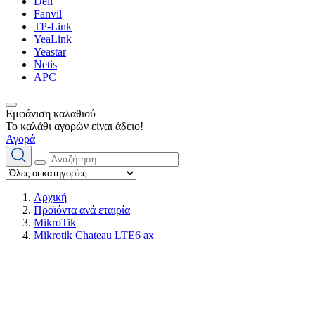
Dell
Fanvil
TP-Link
YeaLink
Yeastar
Netis
APC
Εμφάνιση καλαθιού
Το καλάθι αγορών είναι άδειο!
Αγορά
Αρχική
Προϊόντα ανά εταιρία
MikroTik
Mikrotik Chateau LTE6 ax