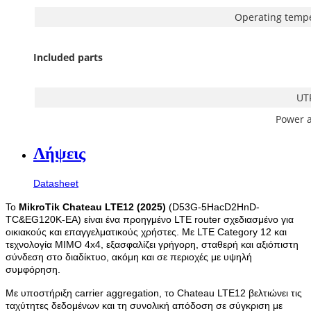
Operating temp
Included parts
UT
Power 
Λήψεις
Datasheet
Το
MikroTik Chateau LTE12
(2025)
(D53G-5HacD2HnD-
TC&EG120K-EA) είναι ένα προηγμένο LTE router σχεδιασμένο για
οικιακούς και επαγγελματικούς χρήστες. Με LTE Category 12 και
τεχνολογία MIMO 4x4, εξασφαλίζει γρήγορη, σταθερή και αξιόπιστη
σύνδεση στο διαδίκτυο, ακόμη και σε περιοχές με υψηλή
συμφόρηση.
Με υποστήριξη carrier aggregation, το Chateau LTE12 βελτιώνει τις
ταχύτητες δεδομένων και τη συνολική απόδοση σε σύγκριση με