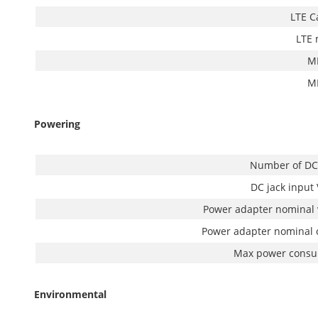
LTE C
LTE
M
M
Powering
Number of DC
DC jack input 
Power adapter nominal 
Power adapter nominal 
Max power consu
Environmental