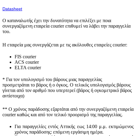
Datasheet
Ο καταναλωτής έχει την δυνατότητα να επιλέξει με ποια
συνεργαζόμενη εταιρεία courier επιθυμεί να λάβει την παραγγελία
του.
Η εταιρεία μας συνεργάζεται με τις ακόλουθες εταιρείες courier:
FIS courier
ACS courier
ELTA courier
* Για τον υπολογισμό του
βάρους
μιας παραγγελίας
προσμετράται
το βάρος ή ο όγκος
. Ο τελικός υπολογισμός βάρους
γίνεται από τον αριθμό που υπερτερεί (βάρος ή ογκομετρικό βάρος
αντίστοιχα)
** Ο
χρόνος παράδοσης
εξαρτάται από την συνεργαζόμενη εταιρεία
courier καθώς και από τον τελικό προορισμό της παραγγελίας.
Για παραγγελίες εντός Αττικής εως 14:00 μ.μ. εκτιμώμενος
χρόνος παράδοσης:
επόμενη εργάσιμη ημέρα.