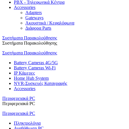
PBX - Τηλεφωνικά Κέντρα
Accessories
Adapters
Gateways
Ακουστικά / Κεφαλόφωνα
Διάφορα Parts
Συστήματα Παρακολούθησης
Συστήματα Παρακολούθησης
Συστήματα Παρακολούθησης
Battery Cameras 4G/5G
Battery Cameras Wi-Fi
IP Κάμερες
Home Hub System
NVR-Συσκευές Καταγραφής
Accessories
Περιφερειακά PC
Περιφερειακά PC
Περιφερειακά PC
Πληκτρολόγια
Αναβάθμιση PC