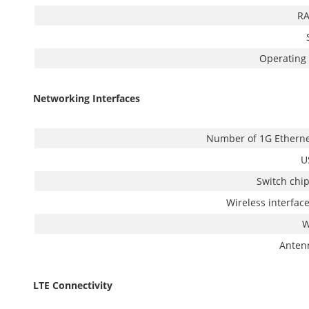
RA
Operating
Networking Interfaces
Number of 1G Etherne
U
Switch chi
Wireless interfac
W
Anten
LTE Connectivity