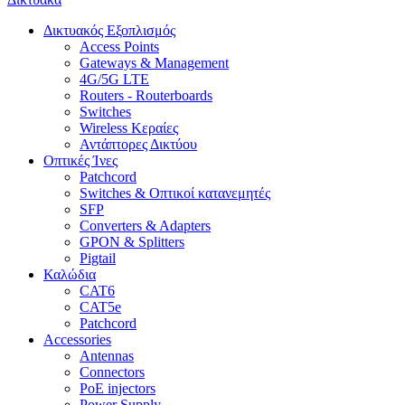
Δικτυακός Εξοπλισμός
Access Points
Gateways & Management
4G/5G LTE
Routers - Routerboards
Switches
Wireless Κεραίες
Αντάπτορες Δικτύου
Οπτικές Ίνες
Patchcord
Switches & Οπτικοί κατανεμητές
SFP
Converters & Adapters
GPON & Splitters
Pigtail
Καλώδια
CAT6
CAT5e
Patchcord
Accessories
Antennas
Connectors
PoE injectors
Power Supply