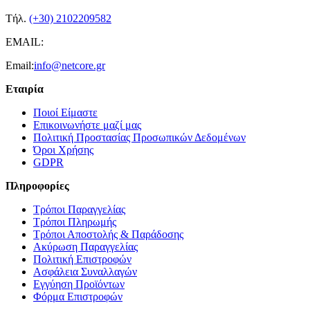
Τήλ.
(+30) 2102209582
EMAIL:
Email:
info@netcore.gr
Εταιρία
Ποιοί Είμαστε
Επικοινωνήστε μαζί μας
Πολιτική Προστασίας Προσωπικών Δεδομένων
Όροι Χρήσης
GDPR
Πληροφορίες
Τρόποι Παραγγελίας
Τρόποι Πληρωμής
Τρόποι Αποστολής & Παράδοσης
Ακύρωση Παραγγελίας
Πολιτική Επιστροφών
Ασφάλεια Συναλλαγών
Εγγύηση Προϊόντων
Φόρμα Επιστροφών