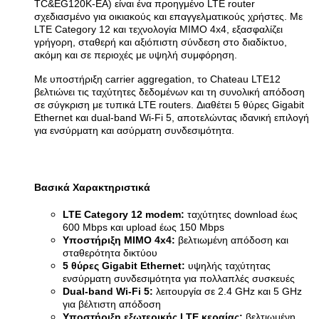
TC&EG120K-EA) είναι ένα προηγμένο LTE router
σχεδιασμένο για οικιακούς και επαγγελματικούς χρήστες. Με
LTE Category 12 και τεχνολογία MIMO 4x4, εξασφαλίζει
γρήγορη, σταθερή και αξιόπιστη σύνδεση στο διαδίκτυο,
ακόμη και σε περιοχές με υψηλή συμφόρηση.
Με υποστήριξη carrier aggregation, το Chateau LTE12
βελτιώνει τις ταχύτητες δεδομένων και τη συνολική απόδοση
σε σύγκριση με τυπικά LTE routers. Διαθέτει 5 θύρες Gigabit
Ethernet και dual-band Wi-Fi 5, αποτελώντας ιδανική επιλογή
για ενσύρματη και ασύρματη συνδεσιμότητα.
Βασικά Χαρακτηριστικά
LTE Category 12 modem:
ταχύτητες download έως
600 Mbps και upload έως 150 Mbps
Υποστήριξη MIMO 4x4:
βελτιωμένη απόδοση και
σταθερότητα δικτύου
5 θύρες Gigabit Ethernet:
υψηλής ταχύτητας
ενσύρματη συνδεσιμότητα για πολλαπλές συσκευές
Dual-band Wi-Fi 5:
λειτουργία σε 2.4 GHz και 5 GHz
για βέλτιστη απόδοση
Υποστήριξη εξωτερικής LTE κεραίας:
βελτιωμένη