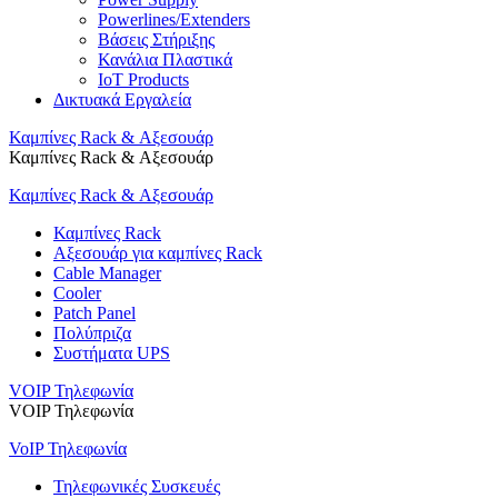
Powerlines/Extenders
Βάσεις Στήριξης
Κανάλια Πλαστικά
IoT Products
Δικτυακά Εργαλεία
Καμπίνες Rack & Αξεσουάρ
Καμπίνες Rack & Αξεσουάρ
Καμπίνες Rack & Αξεσουάρ
Καμπίνες Rack
Αξεσουάρ για καμπίνες Rack
Cable Manager
Cooler
Patch Panel
Πολύπριζα
Συστήματα UPS
VOIP Τηλεφωνία
VOIP Τηλεφωνία
VoIP Τηλεφωνία
Τηλεφωνικές Συσκευές