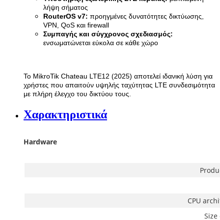
λήψη σήματος
RouterOS v7:
προηγμένες δυνατότητες δικτύωσης,
VPN, QoS και firewall
Συμπαγής και σύγχρονος σχεδιασμός:
ενσωματώνεται εύκολα σε κάθε χώρο
Το MikroTik Chateau LTE12 (2025)
αποτελεί ιδανική λύση για
χρήστες που απαιτούν υψηλής ταχύτητας LTE συνδεσιμότητα
με πλήρη έλεγχο του δικτύου τους.
Χαρακτηριστικά
Hardware
Produ
CPU archi
Size