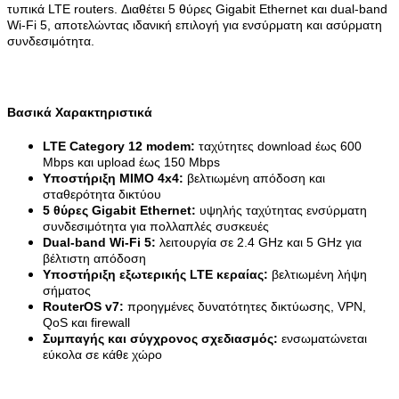
τυπικά LTE routers. Διαθέτει 5 θύρες Gigabit Ethernet και dual-band
Wi-Fi 5, αποτελώντας ιδανική επιλογή για ενσύρματη και ασύρματη
συνδεσιμότητα.
Βασικά Χαρακτηριστικά
LTE Category 12 modem:
ταχύτητες download έως 600
Mbps και upload έως 150 Mbps
Υποστήριξη MIMO 4x4:
βελτιωμένη απόδοση και
σταθερότητα δικτύου
5 θύρες Gigabit Ethernet:
υψηλής ταχύτητας ενσύρματη
συνδεσιμότητα για πολλαπλές συσκευές
Dual-band Wi-Fi 5:
λειτουργία σε 2.4 GHz και 5 GHz για
βέλτιστη απόδοση
Υποστήριξη εξωτερικής LTE κεραίας:
βελτιωμένη λήψη
σήματος
RouterOS v7:
προηγμένες δυνατότητες δικτύωσης, VPN,
QoS και firewall
Συμπαγής και σύγχρονος σχεδιασμός:
ενσωματώνεται
εύκολα σε κάθε χώρο