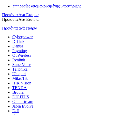
Υπηρεσίες απομακρυσμένης υποστήριξης
Προιόντα Ανα Εταιρία
Προιόντα Ανα Εταιρία
Προϊόντα ανά εταιρία
Cyberpower
D-Link
Dahua
Poynting
QuWireless
Reolink
SuperVoice
Teltonika
Ubiquiti
MikroTik
HIK Vision
TENDA
Brother
DIGITUS
Grandstream
Jabra Evolve
Dell