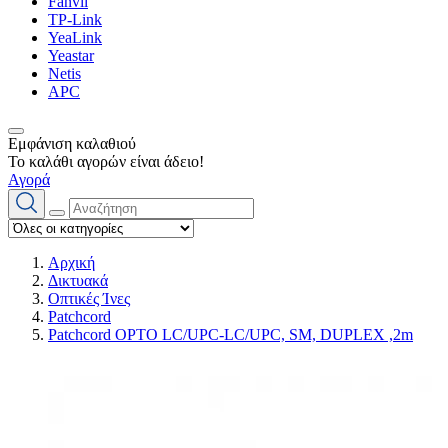
Fanvil
TP-Link
YeaLink
Yeastar
Netis
APC
Εμφάνιση καλαθιού
Το καλάθι αγορών είναι άδειο!
Αγορά
Αρχική
Δικτυακά
Οπτικές Ίνες
Patchcord
Patchcord OPTO LC/UPC-LC/UPC, SM, DUPLEX ,2m