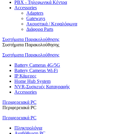
PBX - Τηλεφωνικά Κέντρα
Accessories
Adapters
Gateways
Ακουστικά / Κεφαλόφωνα
Διάφορα Parts
Συστήματα Παρακολούθησης
Συστήματα Παρακολούθησης
Συστήματα Παρακολούθησης
Battery Cameras 4G/5G
Battery Cameras Wi-Fi
IP Κάμερες
Home Hub System
NVR-Συσκευές Καταγραφής
Accessories
Περιφερειακά PC
Περιφερειακά PC
Περιφερειακά PC
Πληκτρολόγια
Αναβάθμιση PC