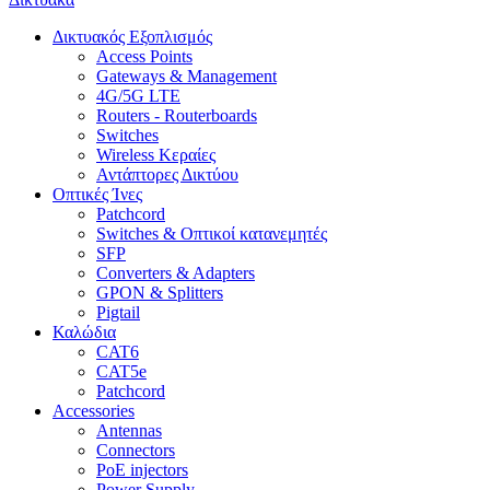
Δικτυακός Εξοπλισμός
Access Points
Gateways & Management
4G/5G LTE
Routers - Routerboards
Switches
Wireless Κεραίες
Αντάπτορες Δικτύου
Οπτικές Ίνες
Patchcord
Switches & Οπτικοί κατανεμητές
SFP
Converters & Adapters
GPON & Splitters
Pigtail
Καλώδια
CAT6
CAT5e
Patchcord
Accessories
Antennas
Connectors
PoE injectors
Power Supply