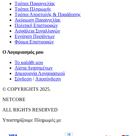
Τρόποι Παραγγελίας
Τρόποι Πληρωμής
Τρόποι Αποστολής & Παράδοσης
Ακύρωση Παραγγελίας
Πολιτική Επιστροφών
Ασφάλεια Συναλλαγών
Εγγύηση Προϊόντων
Φόρμα Επιστροφών
Ο Λογαριασμός μου
Το καλάθι μου
Λίστα Αγαπημένων
Δημιουργία Λογαριασμού
Σύνδεση
/
Αποσύνδεση
© COPYRIGHTS 2025.
NETCORE
ALL RIGHTS RESERVED
Υποστηρίζουμε Πληρωμές με