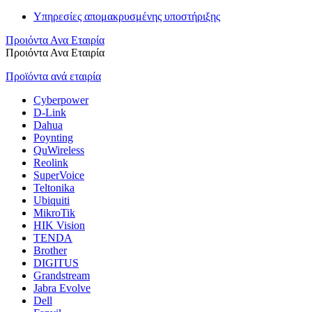
Υπηρεσίες απομακρυσμένης υποστήριξης
Προιόντα Ανα Εταιρία
Προιόντα Ανα Εταιρία
Προϊόντα ανά εταιρία
Cyberpower
D-Link
Dahua
Poynting
QuWireless
Reolink
SuperVoice
Teltonika
Ubiquiti
MikroTik
HIK Vision
TENDA
Brother
DIGITUS
Grandstream
Jabra Evolve
Dell