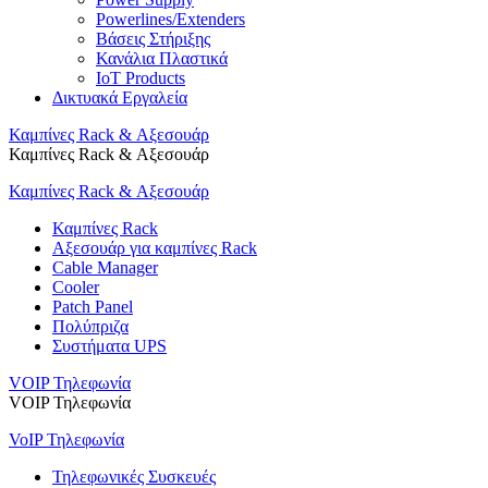
Powerlines/Extenders
Βάσεις Στήριξης
Κανάλια Πλαστικά
IoT Products
Δικτυακά Εργαλεία
Καμπίνες Rack & Αξεσουάρ
Καμπίνες Rack & Αξεσουάρ
Καμπίνες Rack & Αξεσουάρ
Καμπίνες Rack
Αξεσουάρ για καμπίνες Rack
Cable Manager
Cooler
Patch Panel
Πολύπριζα
Συστήματα UPS
VOIP Τηλεφωνία
VOIP Τηλεφωνία
VoIP Τηλεφωνία
Τηλεφωνικές Συσκευές