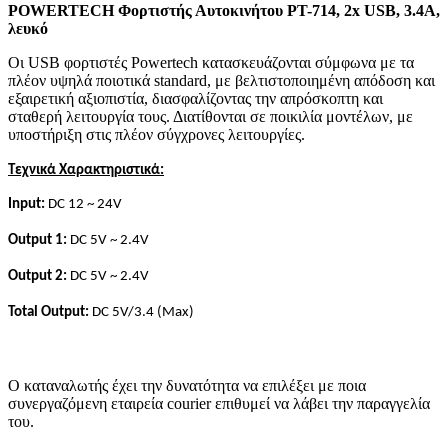
POWERTECH Φορτιστής Αυτοκινήτου PT-714, 2x USB, 3.4A,
λευκό
Οι USB φορτιστές Powertech κατασκευάζονται σύμφωνα με τα
πλέον υψηλά ποιοτικά standard, με βελτιστοποιημένη απόδοση και
εξαιρετική αξιοπιστία, διασφαλίζοντας την απρόσκοπτη και
σταθερή λειτουργία τους. Διατίθονται σε ποικιλία μοντέλων, με
υποστήριξη στις πλέον σύγχρονες λειτουργίες.
Τεχνικά Χαρακτηριστικά:
Input:
DC 12 ~ 24V
Output 1:
DC 5V ~ 2.4V
Output 2:
DC 5V ~ 2.4V
Total Output:
DC 5V/3.4 (Max)
Ο καταναλωτής έχει την δυνατότητα να επιλέξει με ποια
συνεργαζόμενη εταιρεία courier επιθυμεί να λάβει την παραγγελία
του.