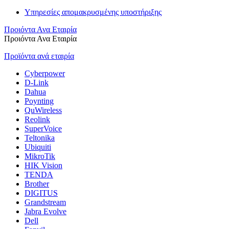
Υπηρεσίες απομακρυσμένης υποστήριξης
Προιόντα Ανα Εταιρία
Προιόντα Ανα Εταιρία
Προϊόντα ανά εταιρία
Cyberpower
D-Link
Dahua
Poynting
QuWireless
Reolink
SuperVoice
Teltonika
Ubiquiti
MikroTik
HIK Vision
TENDA
Brother
DIGITUS
Grandstream
Jabra Evolve
Dell