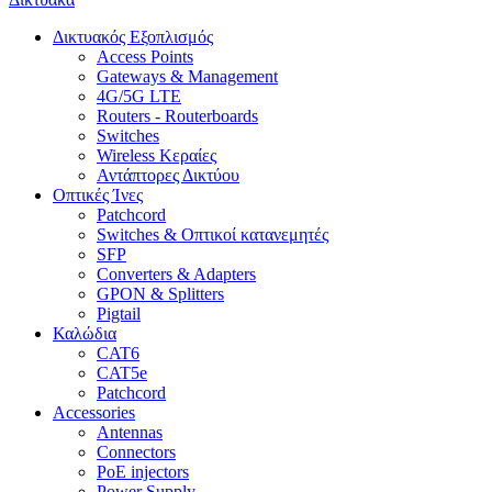
Δικτυακός Εξοπλισμός
Access Points
Gateways & Management
4G/5G LTE
Routers - Routerboards
Switches
Wireless Κεραίες
Αντάπτορες Δικτύου
Οπτικές Ίνες
Patchcord
Switches & Οπτικοί κατανεμητές
SFP
Converters & Adapters
GPON & Splitters
Pigtail
Καλώδια
CAT6
CAT5e
Patchcord
Accessories
Antennas
Connectors
PoE injectors
Power Supply