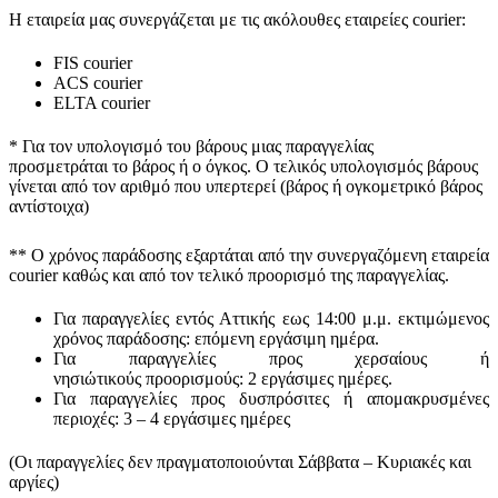
Η εταιρεία μας συνεργάζεται με τις ακόλουθες εταιρείες courier:
FIS courier
ACS courier
ELTA courier
* Για τον υπολογισμό του
βάρους
μιας παραγγελίας
προσμετράται
το βάρος ή ο όγκος
. Ο τελικός υπολογισμός βάρους
γίνεται από τον αριθμό που υπερτερεί (βάρος ή ογκομετρικό βάρος
αντίστοιχα)
** Ο
χρόνος παράδοσης
εξαρτάται από την συνεργαζόμενη εταιρεία
courier καθώς και από τον τελικό προορισμό της παραγγελίας.
Για παραγγελίες εντός Αττικής εως 14:00 μ.μ. εκτιμώμενος
χρόνος παράδοσης:
επόμενη εργάσιμη ημέρα.
Για παραγγελίες προς χερσαίους ή
νησιώτικούς
προορισμούς
:
2 εργάσιμες ημέρες.
Για παραγγελίες προς δυσπρόσιτες ή απομακρυσμένες
περιοχές:
3 – 4 εργάσιμες ημέρες
(Οι παραγγελίες δεν πραγματοποιούνται Σάββατα – Κυριακές και
αργίες)