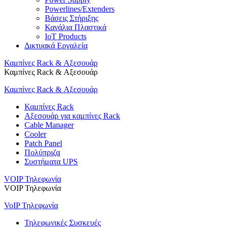
Powerlines/Extenders
Βάσεις Στήριξης
Κανάλια Πλαστικά
IoT Products
Δικτυακά Εργαλεία
Καμπίνες Rack & Αξεσουάρ
Καμπίνες Rack & Αξεσουάρ
Καμπίνες Rack & Αξεσουάρ
Καμπίνες Rack
Αξεσουάρ για καμπίνες Rack
Cable Manager
Cooler
Patch Panel
Πολύπριζα
Συστήματα UPS
VOIP Τηλεφωνία
VOIP Τηλεφωνία
VoIP Τηλεφωνία
Τηλεφωνικές Συσκευές