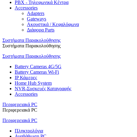
PBX - Τηλεφωνικά Κέντρα
Accessories
Adapters
Gateways
Ακουστικά / Κεφαλόφωνα
Διάφορα Parts
Συστήματα Παρακολούθησης
Συστήματα Παρακολούθησης
Συστήματα Παρακολούθησης
Battery Cameras 4G/5G
Battery Cameras Wi-Fi
IP Κάμερες
Home Hub System
NVR-Συσκευές Καταγραφής
Accessories
Περιφερειακά PC
Περιφερειακά PC
Περιφερειακά PC
Πληκτρολόγια
Αναβάθμιση PC