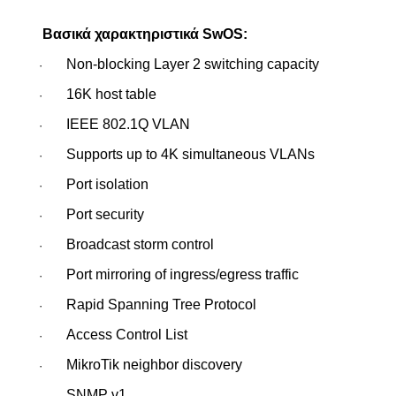
Βασικά χαρακτηριστικά
SwOS
:
Non-blocking Layer 2 switching capacity
·
16K host table
·
IEEE 802.1Q VLAN
·
Supports up to 4K simultaneous VLANs
·
Port isolation
·
Port security
·
Broadcast storm control
·
Port mirroring of ingress/egress traffic
·
Rapid Spanning Tree Protocol
·
Access Control List
·
MikroTik neighbor discovery
·
SNMP v1
·