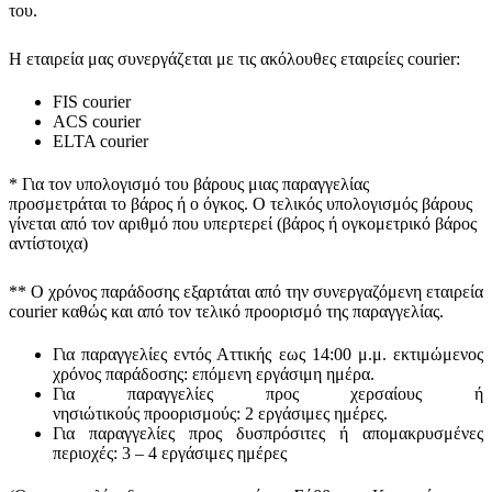
του.
Η εταιρεία μας συνεργάζεται με τις ακόλουθες εταιρείες courier:
FIS courier
ACS courier
ELTA courier
* Για τον υπολογισμό του
βάρους
μιας παραγγελίας
προσμετράται
το βάρος ή ο όγκος
. Ο τελικός υπολογισμός βάρους
γίνεται από τον αριθμό που υπερτερεί (βάρος ή ογκομετρικό βάρος
αντίστοιχα)
** Ο
χρόνος παράδοσης
εξαρτάται από την συνεργαζόμενη εταιρεία
courier καθώς και από τον τελικό προορισμό της παραγγελίας.
Για παραγγελίες εντός Αττικής εως 14:00 μ.μ. εκτιμώμενος
χρόνος παράδοσης:
επόμενη εργάσιμη ημέρα.
Για παραγγελίες προς χερσαίους ή
νησιώτικούς
προορισμούς
:
2 εργάσιμες ημέρες.
Για παραγγελίες προς δυσπρόσιτες ή απομακρυσμένες
περιοχές:
3 – 4 εργάσιμες ημέρες