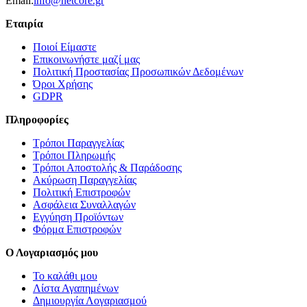
Email:
info@netcore.gr
Εταιρία
Ποιοί Είμαστε
Επικοινωνήστε μαζί μας
Πολιτική Προστασίας Προσωπικών Δεδομένων
Όροι Χρήσης
GDPR
Πληροφορίες
Τρόποι Παραγγελίας
Τρόποι Πληρωμής
Τρόποι Αποστολής & Παράδοσης
Ακύρωση Παραγγελίας
Πολιτική Επιστροφών
Ασφάλεια Συναλλαγών
Εγγύηση Προϊόντων
Φόρμα Επιστροφών
Ο Λογαριασμός μου
Το καλάθι μου
Λίστα Αγαπημένων
Δημιουργία Λογαριασμού