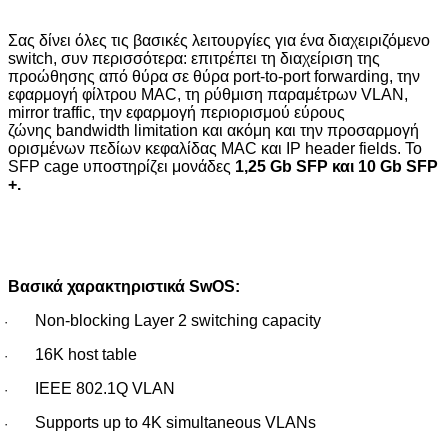
Σας δίνει όλες τις βασικές λειτουργίες για ένα διαχειριζόμενο
switch
,
συν περισσότερα: επιτρέπει τη διαχείριση της
προώθησης από θύρα σε θύρα
port-to-port forwarding
, την
εφαρμογή φίλτρου
MAC
, τη ρύθμιση παραμέτρων
VLAN
,
mirror traffic, την εφαρμογή περιορισμού εύρους
ζώνης
bandwidth limitation
και ακόμη και την προσαρμογή
ορισμένων πεδίων κεφαλίδας
MAC
και
IP
header fields
. Το
SFP cage
υποστηρίζει μονάδες
1,25
Gb
SFP
και 10
Gb
SFP
+.
Βασικά χαρακτηριστικά
SwOS
:
Non-blocking Layer 2 switching capacity
·
16K host table
·
IEEE 802.1Q VLAN
·
Supports up to 4K simultaneous VLANs
·