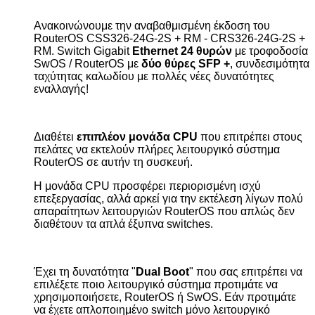
Ανακοινώνουμε την αναβαθμισμένη έκδοση του
RouterOS CSS
326-24
G
-2
S
+
RM
-
CRS
326-24
G
-2
S
+
RM
.
Switch Gigabit
Ethernet
24 θυρών
με τροφοδοσία
SwOS
/
RouterOS
με
δύο θύρες
SFP
+
, συνδεσιμότητα
ταχύτητας καλωδίου με πολλές νέες δυνατότητες
εναλλαγής!
Διαθέτει
επιπλέον μονάδα
CPU
που επιτρέπει στους
πελάτες να εκτελούν πλήρες λειτουργικό σύστημα
RouterOS
σε αυτήν τη συσκευή.
Η μονάδα
CPU
προσφέρει περιορισμένη ισχύ
επεξεργασίας, αλλά αρκεί για την εκτέλεση λίγων πολύ
απαραίτητων λειτουργιών
RouterOS
που απλώς δεν
διαθέτουν τα απλά έξυπνα
switches
.
Έχει τη δυνατότητα "
Dual Boot
" που σας επιτρέπει να
επιλέξετε ποιο λειτουργικό σύστημα προτιμάτε να
χρησιμοποιήσετε,
RouterOS
ή
SwOS
. Εάν προτιμάτε
να έχετε απλοποιημένο
switch
μόνο λειτουργικό