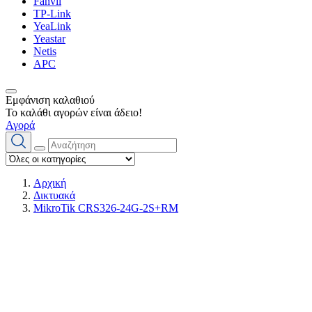
Fanvil
TP-Link
YeaLink
Yeastar
Netis
APC
Εμφάνιση καλαθιού
Το καλάθι αγορών είναι άδειο!
Αγορά
Αρχική
Δικτυακά
MikroTik CRS326-24G-2S+RM