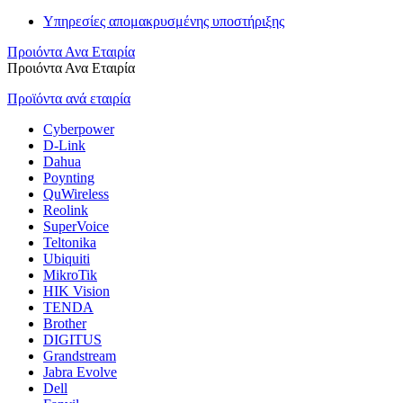
Υπηρεσίες απομακρυσμένης υποστήριξης
Προιόντα Ανα Εταιρία
Προιόντα Ανα Εταιρία
Προϊόντα ανά εταιρία
Cyberpower
D-Link
Dahua
Poynting
QuWireless
Reolink
SuperVoice
Teltonika
Ubiquiti
MikroTik
HIK Vision
TENDA
Brother
DIGITUS
Grandstream
Jabra Evolve
Dell