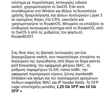
σύστημα με περισσότερες λειτουργίες ειδικού
switch
,
χρησιμοποιήστε το
SwOS
. Εάν είστε
συνηθισμένοι στο
Winbox
και θέλετε τη δυνατότητα
χρήσης δρομολόγησης και άλλων λειτουργιών
Layer
3
σε ορισμένες θύρες στο
CRS
, εκκινήστε και
χρησιμοποιήστε το
RouterOS
. Μπορείτε να επιλέξετε το
επιθυμητό λειτουργικό σύστημα από το
RouterOS
, από
το
SwOS
ή από τις ρυθμίσεις του φορτωτή
RouterBOOT
.
Σας δίνει όλες τις βασικές λειτουργίες για ένα
διαχειριζόμενο
switch
,
συν περισσότερα: επιτρέπει τη
διαχείριση της προώθησης από θύρα σε θύρα
port-to-
port forwarding
, την εφαρμογή φίλτρου
MAC
, τη
ρύθμιση παραμέτρων
VLAN
, mirror traffic, την
εφαρμογή περιορισμού εύρους ζώνης
bandwidth
limitation
και ακόμη και την προσαρμογή ορισμένων
πεδίων κεφαλίδας
MAC
και
IP
header fields
. Το
SFP
cage
υποστηρίζει μονάδες
1,25
Gb
SFP
και 10
Gb
SFP
+.