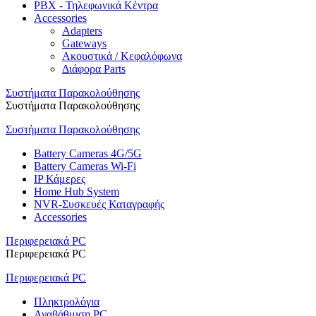
PBX - Τηλεφωνικά Κέντρα
Accessories
Adapters
Gateways
Ακουστικά / Κεφαλόφωνα
Διάφορα Parts
Συστήματα Παρακολούθησης
Συστήματα Παρακολούθησης
Συστήματα Παρακολούθησης
Battery Cameras 4G/5G
Battery Cameras Wi-Fi
IP Κάμερες
Home Hub System
NVR-Συσκευές Καταγραφής
Accessories
Περιφερειακά PC
Περιφερειακά PC
Περιφερειακά PC
Πληκτρολόγια
Αναβάθμιση PC