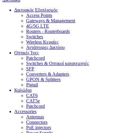
Δικτυακός Εξοπλισμός
Access Points
Gateways & Management
4G/5G LTE
Routers - Routerboards
Switches
Wireless Κεραίες
Αντάπτορες Δικτύου
Οπτικές Ίνες
Patchcord
Switches & Οπτικοί κατανεμητές
SFP
Converters & Adapters
GPON & Splitters
Pigtail
Καλώδια
CAT6
CAT5e
Patchcord
Accessories
Antennas
Connectors
PoE injectors
Power Supply