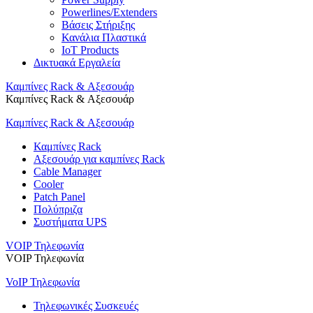
Powerlines/Extenders
Βάσεις Στήριξης
Κανάλια Πλαστικά
IoT Products
Δικτυακά Εργαλεία
Καμπίνες Rack & Αξεσουάρ
Καμπίνες Rack & Αξεσουάρ
Καμπίνες Rack & Αξεσουάρ
Καμπίνες Rack
Αξεσουάρ για καμπίνες Rack
Cable Manager
Cooler
Patch Panel
Πολύπριζα
Συστήματα UPS
VOIP Τηλεφωνία
VOIP Τηλεφωνία
VoIP Τηλεφωνία
Τηλεφωνικές Συσκευές