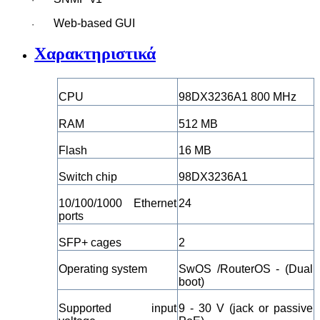
Web-based GUI
·
Χαρακτηριστικά
CPU
98DX3236A1 800 MHz
RAM
512 MB
Flash
16 MB
Switch chip
98DX3236A1
10/100/1000 Ethernet
24
ports
SFP+ cages
2
Operating system
SwOS /RouterOS - (Dual
boot)
Supported input
9 - 30 V (jack or passive