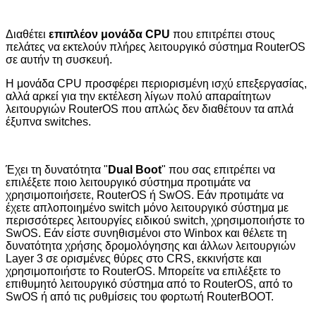
Διαθέτει
επιπλέον μονάδα
CPU
που επιτρέπει στους
πελάτες να εκτελούν πλήρες λειτουργικό σύστημα
RouterOS
σε αυτήν τη συσκευή.
Η μονάδα
CPU
προσφέρει περιορισμένη ισχύ επεξεργασίας,
αλλά αρκεί για την εκτέλεση λίγων πολύ απαραίτητων
λειτουργιών
RouterOS
που απλώς δεν διαθέτουν τα απλά
έξυπνα
switches
.
Έχει τη δυνατότητα "
Dual Boot
" που σας επιτρέπει να
επιλέξετε ποιο λειτουργικό σύστημα προτιμάτε να
χρησιμοποιήσετε,
RouterOS
ή
SwOS
. Εάν προτιμάτε να
έχετε απλοποιημένο
switch
μόνο λειτουργικό σύστημα με
περισσότερες λειτουργίες ειδικού
switch
,
χρησιμοποιήστε το
SwOS
. Εάν είστε συνηθισμένοι στο
Winbox
και θέλετε τη
δυνατότητα χρήσης δρομολόγησης και άλλων λειτουργιών
Layer
3 σε ορισμένες θύρες στο
CRS
, εκκινήστε και
χρησιμοποιήστε το
RouterOS
. Μπορείτε να επιλέξετε το
επιθυμητό λειτουργικό σύστημα από το
RouterOS
, από το
SwOS
ή από τις ρυθμίσεις του φορτωτή
RouterBOOT
.