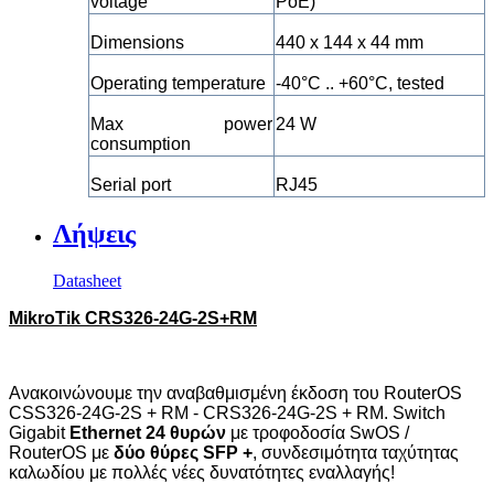
voltage
PoE)
Dimensions
440 x 144 x 44 mm
Operating temperature
-40°C .. +60°C, tested
Max power
24 W
consumption
Serial port
RJ45
Λήψεις
Datasheet
MikroTik CRS326-24G-2S+RM
Ανακοινώνουμε την αναβαθμισμένη έκδοση του
RouterOS
CSS
326-24
G
-2
S
+
RM
-
CRS
326-24
G
-2
S
+
RM
.
Switch
Gigabit
Ethernet
24 θυρών
με τροφοδοσία
SwOS
/
RouterOS
με
δύο θύρες
SFP
+
, συνδεσιμότητα ταχύτητας
καλωδίου με πολλές νέες δυνατότητες εναλλαγής!