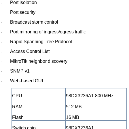
Port isolation
·
Port security
·
Broadcast storm control
·
Port mirroring of ingress/egress traffic
·
Rapid Spanning Tree Protocol
·
Access Control List
·
MikroTik neighbor discovery
·
SNMP v1
·
Web-based GUI
·
CPU
98DX3236A1 800 MHz
RAM
512 MB
Flash
16 MB
Switch chip
98DX3236A1