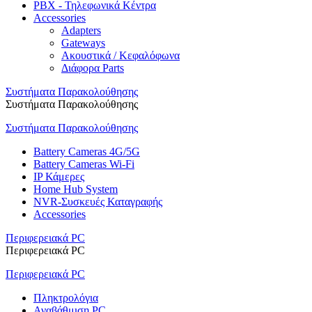
PBX - Τηλεφωνικά Κέντρα
Accessories
Adapters
Gateways
Ακουστικά / Κεφαλόφωνα
Διάφορα Parts
Συστήματα Παρακολούθησης
Συστήματα Παρακολούθησης
Συστήματα Παρακολούθησης
Battery Cameras 4G/5G
Battery Cameras Wi-Fi
IP Κάμερες
Home Hub System
NVR-Συσκευές Καταγραφής
Accessories
Περιφερειακά PC
Περιφερειακά PC
Περιφερειακά PC
Πληκτρολόγια
Αναβάθμιση PC