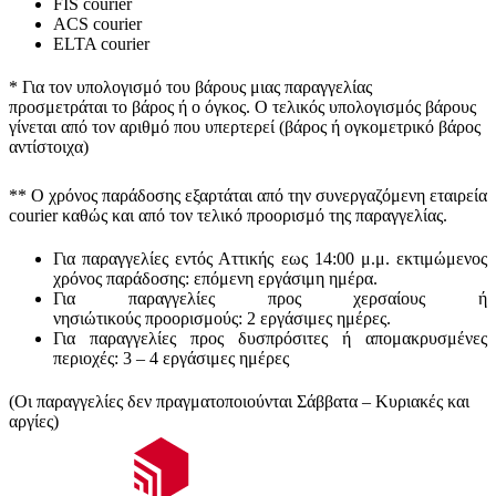
FIS courier
ACS courier
ELTA courier
* Για τον υπολογισμό του
βάρους
μιας παραγγελίας
προσμετράται
το βάρος ή ο όγκος
. Ο τελικός υπολογισμός βάρους
γίνεται από τον αριθμό που υπερτερεί (βάρος ή ογκομετρικό βάρος
αντίστοιχα)
** Ο
χρόνος παράδοσης
εξαρτάται από την συνεργαζόμενη εταιρεία
courier καθώς και από τον τελικό προορισμό της παραγγελίας.
Για παραγγελίες εντός Αττικής εως 14:00 μ.μ. εκτιμώμενος
χρόνος παράδοσης:
επόμενη εργάσιμη ημέρα.
Για παραγγελίες προς χερσαίους ή
νησιώτικούς
προορισμούς
:
2 εργάσιμες ημέρες.
Για παραγγελίες προς δυσπρόσιτες ή απομακρυσμένες
περιοχές:
3 – 4 εργάσιμες ημέρες
(Οι παραγγελίες δεν πραγματοποιούνται Σάββατα – Κυριακές και
αργίες)