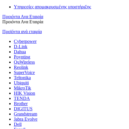
Υπηρεσίες απομακρυσμένης υποστήριξης
Προιόντα Ανα Εταιρία
Προιόντα Ανα Εταιρία
Προϊόντα ανά εταιρία
Cyberpower
D-Link
Dahua
Poynting
QuWireless
Reolink
SuperVoice
Teltonika
Ubiquiti
MikroTik
HIK Vision
TENDA
Brother
DIGITUS
Grandstream
Jabra Evolve
Dell