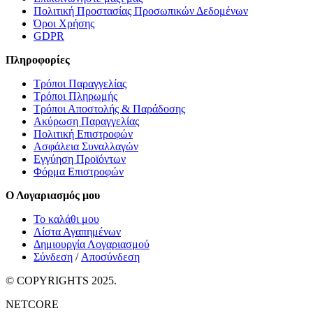
Πολιτική Προστασίας Προσωπικών Δεδομένων
Όροι Χρήσης
GDPR
Πληροφορίες
Τρόποι Παραγγελίας
Τρόποι Πληρωμής
Τρόποι Αποστολής & Παράδοσης
Ακύρωση Παραγγελίας
Πολιτική Επιστροφών
Ασφάλεια Συναλλαγών
Εγγύηση Προϊόντων
Φόρμα Επιστροφών
Ο Λογαριασμός μου
Το καλάθι μου
Λίστα Αγαπημένων
Δημιουργία Λογαριασμού
Σύνδεση
/
Αποσύνδεση
© COPYRIGHTS 2025.
NETCORE