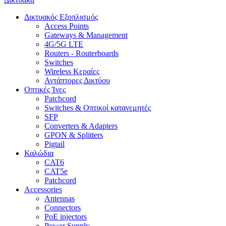
Δικτυακός Εξοπλισμός
Access Points
Gateways & Management
4G/5G LTE
Routers - Routerboards
Switches
Wireless Κεραίες
Αντάπτορες Δικτύου
Οπτικές Ίνες
Patchcord
Switches & Οπτικοί κατανεμητές
SFP
Converters & Adapters
GPON & Splitters
Pigtail
Καλώδια
CAT6
CAT5e
Patchcord
Accessories
Antennas
Connectors
PoE injectors
Power Supply