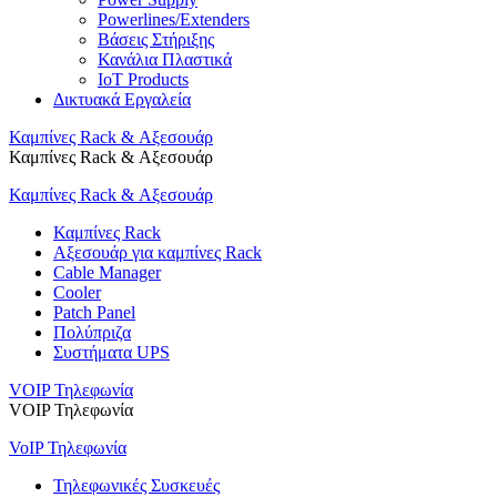
Powerlines/Extenders
Βάσεις Στήριξης
Κανάλια Πλαστικά
IoT Products
Δικτυακά Εργαλεία
Καμπίνες Rack & Αξεσουάρ
Καμπίνες Rack & Αξεσουάρ
Καμπίνες Rack & Αξεσουάρ
Καμπίνες Rack
Αξεσουάρ για καμπίνες Rack
Cable Manager
Cooler
Patch Panel
Πολύπριζα
Συστήματα UPS
VOIP Τηλεφωνία
VOIP Τηλεφωνία
VoIP Τηλεφωνία
Τηλεφωνικές Συσκευές