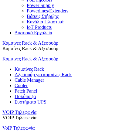
Power Supply
Powerlines/Extenders
Βάσεις Στήριξης
Κανάλια Πλαστικά
IoT Products
Δικτυακά Εργαλεία
Καμπίνες Rack & Αξεσουάρ
Καμπίνες Rack & Αξεσουάρ
Καμπίνες Rack & Αξεσουάρ
Καμπίνες Rack
Αξεσουάρ για καμπίνες Rack
Cable Manager
Cooler
Patch Panel
Πολύπριζα
Συστήματα UPS
VOIP Τηλεφωνία
VOIP Τηλεφωνία
VoIP Τηλεφωνία