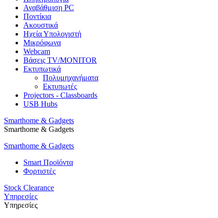
Αναβάθμιση PC
Ποντίκια
Ακουστικά
Ηχεία Υπολογιστή
Μικρόφωνα
Webcam
Βάσεις TV/MONITOR
Εκτυπωτικά
Πολυμηχανήματα
Εκτυπωτές
Projectors - Classboards
USB Hubs
Smarthome & Gadgets
Smarthome & Gadgets
Smarthome & Gadgets
Smart Προϊόντα
Φορτιστές
Stock Clearance
Υπηρεσίες
Υπηρεσίες