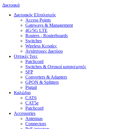
Δικτυακά
Δικτυακός Εξοπλισμός
Access Points
Gateways & Management
4G/5G LTE
Routers - Routerboards
Switches
Wireless Κεραίες
Αντάπτορες Δικτύου
Οπτικές Ίνες
Patchcord
Switches & Οπτικοί κατανεμητές
SFP
Converters & Adapters
GPON & Splitters
Pigtail
Καλώδια
CAT6
CAT5e
Patchcord
Accessories
Antennas
Connectors
PoE injectors