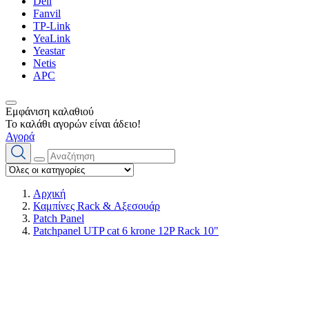
Dell
Fanvil
TP-Link
YeaLink
Yeastar
Netis
APC
Εμφάνιση καλαθιού
Το καλάθι αγορών είναι άδειο!
Αγορά
Αρχική
Καμπίνες Rack & Αξεσουάρ
Patch Panel
Patchpanel UTP cat 6 krone 12P Rack 10"