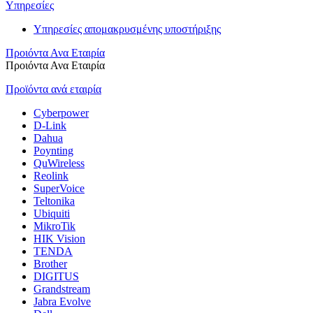
Υπηρεσίες
Υπηρεσίες απομακρυσμένης υποστήριξης
Προιόντα Ανα Εταιρία
Προιόντα Ανα Εταιρία
Προϊόντα ανά εταιρία
Cyberpower
D-Link
Dahua
Poynting
QuWireless
Reolink
SuperVoice
Teltonika
Ubiquiti
MikroTik
HIK Vision
TENDA
Brother
DIGITUS
Grandstream
Jabra Evolve