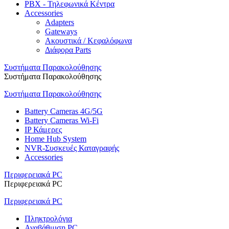
PBX - Τηλεφωνικά Κέντρα
Accessories
Adapters
Gateways
Ακουστικά / Κεφαλόφωνα
Διάφορα Parts
Συστήματα Παρακολούθησης
Συστήματα Παρακολούθησης
Συστήματα Παρακολούθησης
Battery Cameras 4G/5G
Battery Cameras Wi-Fi
IP Κάμερες
Home Hub System
NVR-Συσκευές Καταγραφής
Accessories
Περιφερειακά PC
Περιφερειακά PC
Περιφερειακά PC
Πληκτρολόγια
Αναβάθμιση PC