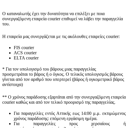
Ο καταναλωτής έχει την δυνατότητα να επιλέξει με ποια
συνεργαζόμενη εταιρεία courier επιθυμεί να λάβει την παραγγελία
του.
Η εταιρεία μας συνεργάζεται με τις ακόλουθες εταιρείες courier:
FIS courier
ACS courier
ELTA courier
* Για τον υπολογισμό του
βάρους
μιας παραγγελίας
προσμετράται
το βάρος ή ο όγκος
. Ο τελικός υπολογισμός βάρους
γίνεται από τον αριθμό που υπερτερεί (βάρος ή ογκομετρικό βάρος
αντίστοιχα)
** Ο
χρόνος παράδοσης
εξαρτάται από την συνεργαζόμενη εταιρεία
courier καθώς και από τον τελικό προορισμό της παραγγελίας.
Για παραγγελίες εντός Αττικής εως 14:00 μ.μ. εκτιμώμενος
χρόνος παράδοσης:
επόμενη εργάσιμη ημέρα.
Για παραγγελίες προς χερσαίους ή