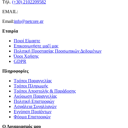
Τήλ.
(+30) 2102209582
EMAIL:
Email:
info@netcore.gr
Εταιρία
Ποιοί Είμαστε
Επικοινωνήστε μαζί μας
Πολιτική Προστασίας Προσωπικών Δεδομένων
Όροι Χρήσης
GDPR
Πληροφορίες
Τρόποι Παραγγελίας
Τρόποι Πληρωμής
Τρόποι Αποστολής & Παράδοσης
Ακύρωση Παραγγελίας
Πολιτική Επιστροφών
Ασφάλεια Συναλλαγών
Εγγύηση Προϊόντων
Φόρμα Επιστροφών
Ο Λογαριασμός μου