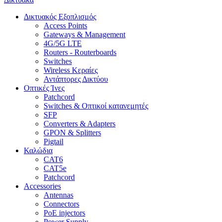
Δικτυακός Εξοπλισμός
Access Points
Gateways & Management
4G/5G LTE
Routers - Routerboards
Switches
Wireless Κεραίες
Αντάπτορες Δικτύου
Οπτικές Ίνες
Patchcord
Switches & Οπτικοί κατανεμητές
SFP
Converters & Adapters
GPON & Splitters
Pigtail
Καλώδια
CAT6
CAT5e
Patchcord
Accessories
Antennas
Connectors
PoE injectors
Power Supply