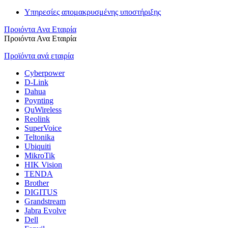
Υπηρεσίες απομακρυσμένης υποστήριξης
Προιόντα Ανα Εταιρία
Προιόντα Ανα Εταιρία
Προϊόντα ανά εταιρία
Cyberpower
D-Link
Dahua
Poynting
QuWireless
Reolink
SuperVoice
Teltonika
Ubiquiti
MikroTik
HIK Vision
TENDA
Brother
DIGITUS
Grandstream
Jabra Evolve
Dell