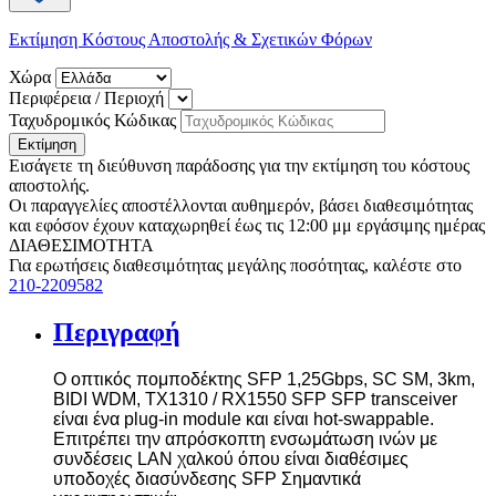
Εκτίμηση Κόστους Αποστολής & Σχετικών Φόρων
Χώρα
Περιφέρεια / Περιοχή
Ταχυδρομικός Κώδικας
Εκτίμηση
Εισάγετε τη διεύθυνση παράδοσης για την εκτίμηση του κόστους
αποστολής.
Οι παραγγελίες αποστέλλονται αυθημερόν, βάσει διαθεσιμότητας
και εφόσον έχουν καταχωρηθεί έως τις 12:00 μμ εργάσιμης ημέρας
ΔΙΑΘΕΣΙΜΟΤΗΤΑ
Για ερωτήσεις διαθεσιμότητας μεγάλης ποσότητας, καλέστε στο
210-2209582
Περιγραφή
Ο οπτικός πομποδέκτης SFP 1,25Gbps, SC SM, 3km,
BIDI WDM, TX1310 / RX1550 SFP
SFP transceiver
είναι ένα plug-in module και είναι hot-swappable.
Επιτρέπει την απρόσκοπτη ενσωμάτωση ινών με
συνδέσεις
LAN
χαλκού όπου είναι διαθέσιμες
υποδοχές διασύνδεσης
SFP
Σημαντικά