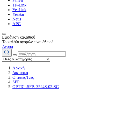
Fanvil
TP-Link
YeaLink
Yeastar
Netis
APC
Εμφάνιση καλαθιού
Το καλάθι αγορών είναι άδειο!
Αγορά
Αρχική
Δικτυακά
Οπτικές Ίνες
SFP
OPTIC -SFP- 3524S-02-SC