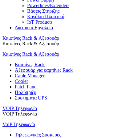
Powerlines/Extenders
Βάσεις Στήριξης
Κανάλια Πλαστικά
IoT Products
Δικτυακά Εργαλεία
Καμπίνες Rack & Αξεσουάρ
Καμπίνες Rack & Αξεσουάρ
Καμπίνες Rack & Αξεσουάρ
Καμπίνες Rack
Αξεσουάρ για καμπίνες Rack
Cable Manager
Cooler
Patch Panel
Πολύπριζα
Συστήματα UPS
VOIP Τηλεφωνία
VOIP Τηλεφωνία
VoIP Τηλεφωνία
Τηλεφωνικές Συσκευές