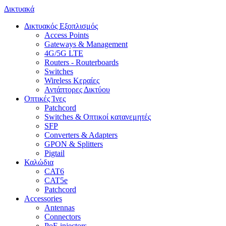
Δικτυακά
Δικτυακός Εξοπλισμός
Access Points
Gateways & Management
4G/5G LTE
Routers - Routerboards
Switches
Wireless Κεραίες
Αντάπτορες Δικτύου
Οπτικές Ίνες
Patchcord
Switches & Οπτικοί κατανεμητές
SFP
Converters & Adapters
GPON & Splitters
Pigtail
Καλώδια
CAT6
CAT5e
Patchcord
Accessories
Antennas
Connectors
PoE injectors