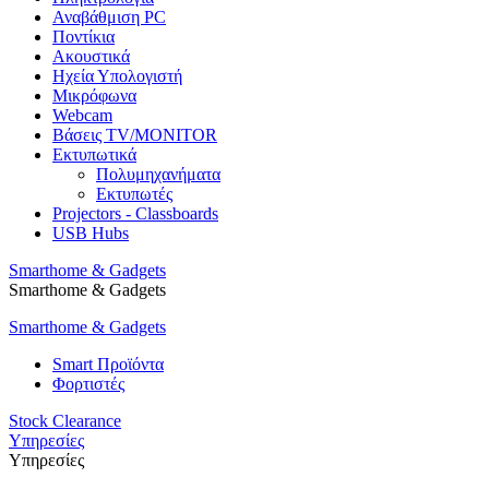
Αναβάθμιση PC
Ποντίκια
Ακουστικά
Ηχεία Υπολογιστή
Μικρόφωνα
Webcam
Βάσεις TV/MONITOR
Εκτυπωτικά
Πολυμηχανήματα
Εκτυπωτές
Projectors - Classboards
USB Hubs
Smarthome & Gadgets
Smarthome & Gadgets
Smarthome & Gadgets
Smart Προϊόντα
Φορτιστές
Stock Clearance
Υπηρεσίες
Υπηρεσίες