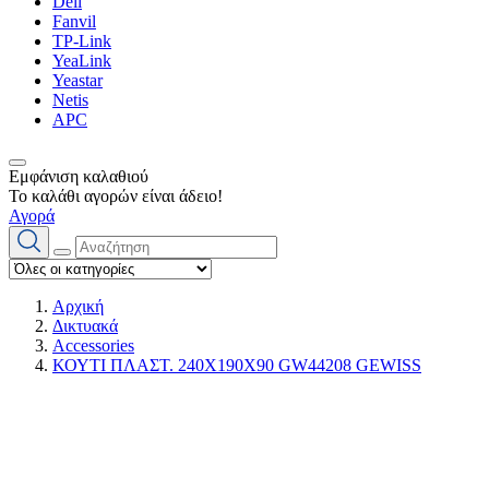
Dell
Fanvil
TP-Link
YeaLink
Yeastar
Netis
APC
Εμφάνιση καλαθιού
Το καλάθι αγορών είναι άδειο!
Αγορά
Αρχική
Δικτυακά
Accessories
ΚΟΥΤΙ ΠΛΑΣΤ. 240X190X90 GW44208 GEWISS