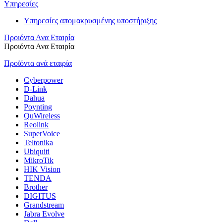
Υπηρεσίες
Υπηρεσίες απομακρυσμένης υποστήριξης
Προιόντα Ανα Εταιρία
Προιόντα Ανα Εταιρία
Προϊόντα ανά εταιρία
Cyberpower
D-Link
Dahua
Poynting
QuWireless
Reolink
SuperVoice
Teltonika
Ubiquiti
MikroTik
HIK Vision
TENDA
Brother
DIGITUS
Grandstream
Jabra Evolve