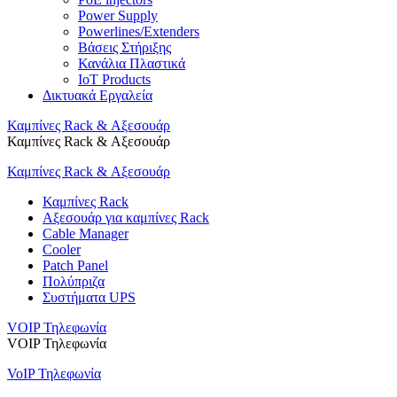
Power Supply
Powerlines/Extenders
Βάσεις Στήριξης
Κανάλια Πλαστικά
IoT Products
Δικτυακά Εργαλεία
Καμπίνες Rack & Αξεσουάρ
Καμπίνες Rack & Αξεσουάρ
Καμπίνες Rack & Αξεσουάρ
Καμπίνες Rack
Αξεσουάρ για καμπίνες Rack
Cable Manager
Cooler
Patch Panel
Πολύπριζα
Συστήματα UPS
VOIP Τηλεφωνία
VOIP Τηλεφωνία
VoIP Τηλεφωνία