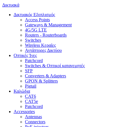
Δικτυακά
Δικτυακός Εξοπλισμός
Access Points
Gateways & Management
4G/5G LTE
Routers - Routerboards
Switches
Wireless Κεραίες
Αντάπτορες Δικτύου
Οπτικές Ίνες
Patchcord
Switches & Οπτικοί κατανεμητές
SFP
Converters & Adapters
GPON & Splitters
Pigtail
Καλώδια
CAT6
CAT5e
Patchcord
Accessories
Antennas
Connectors
PoE injectors