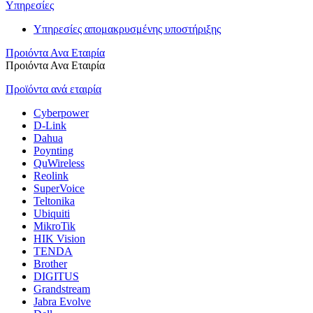
Υπηρεσίες
Υπηρεσίες απομακρυσμένης υποστήριξης
Προιόντα Ανα Εταιρία
Προιόντα Ανα Εταιρία
Προϊόντα ανά εταιρία
Cyberpower
D-Link
Dahua
Poynting
QuWireless
Reolink
SuperVoice
Teltonika
Ubiquiti
MikroTik
HIK Vision
TENDA
Brother
DIGITUS
Grandstream
Jabra Evolve