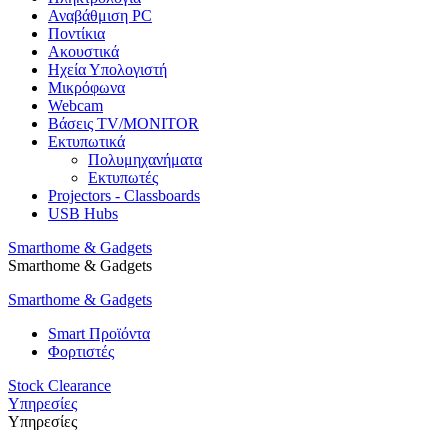
Αναβάθμιση PC
Ποντίκια
Ακουστικά
Ηχεία Υπολογιστή
Μικρόφωνα
Webcam
Βάσεις TV/MONITOR
Εκτυπωτικά
Πολυμηχανήματα
Εκτυπωτές
Projectors - Classboards
USB Hubs
Smarthome & Gadgets
Smarthome & Gadgets
Smarthome & Gadgets
Smart Προϊόντα
Φορτιστές
Stock Clearance
Υπηρεσίες
Υπηρεσίες