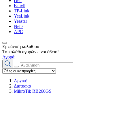
Dell
Fanvil
TP-Link
YeaLink
Yeastar
Netis
APC
Εμφάνιση καλαθιού
Το καλάθι αγορών είναι άδειο!
Αγορά
Αρχική
Δικτυακά
MikroTik RB260GS