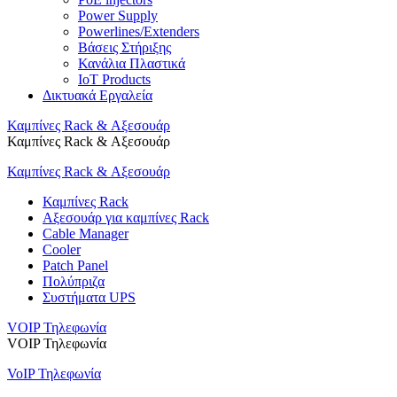
Power Supply
Powerlines/Extenders
Βάσεις Στήριξης
Κανάλια Πλαστικά
IoT Products
Δικτυακά Εργαλεία
Καμπίνες Rack & Αξεσουάρ
Καμπίνες Rack & Αξεσουάρ
Καμπίνες Rack & Αξεσουάρ
Καμπίνες Rack
Αξεσουάρ για καμπίνες Rack
Cable Manager
Cooler
Patch Panel
Πολύπριζα
Συστήματα UPS
VOIP Τηλεφωνία
VOIP Τηλεφωνία
VoIP Τηλεφωνία