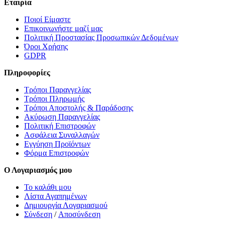
Εταιρία
Ποιοί Είμαστε
Επικοινωνήστε μαζί μας
Πολιτική Προστασίας Προσωπικών Δεδομένων
Όροι Χρήσης
GDPR
Πληροφορίες
Τρόποι Παραγγελίας
Τρόποι Πληρωμής
Τρόποι Αποστολής & Παράδοσης
Ακύρωση Παραγγελίας
Πολιτική Επιστροφών
Ασφάλεια Συναλλαγών
Εγγύηση Προϊόντων
Φόρμα Επιστροφών
Ο Λογαριασμός μου
Το καλάθι μου
Λίστα Αγαπημένων
Δημιουργία Λογαριασμού
Σύνδεση
/
Αποσύνδεση