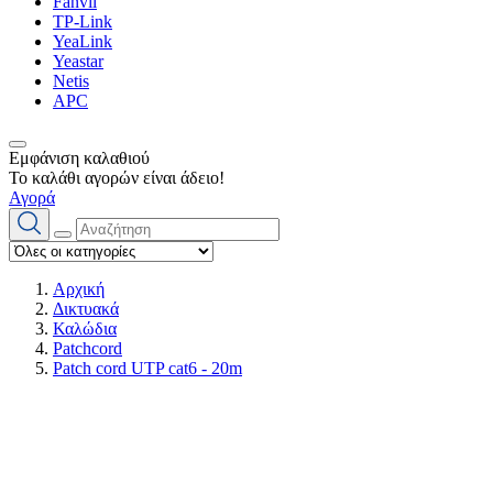
Fanvil
TP-Link
YeaLink
Yeastar
Netis
APC
Εμφάνιση καλαθιού
Το καλάθι αγορών είναι άδειο!
Αγορά
Αρχική
Δικτυακά
Καλώδια
Patchcord
Patch cord UTP cat6 - 20m