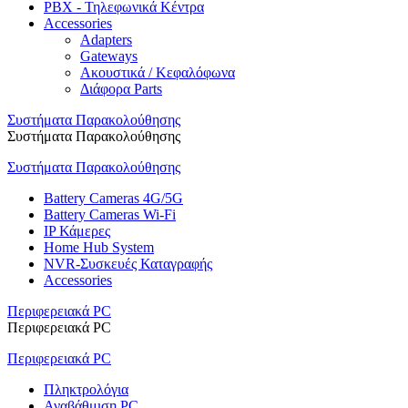
PBX - Τηλεφωνικά Κέντρα
Accessories
Adapters
Gateways
Ακουστικά / Κεφαλόφωνα
Διάφορα Parts
Συστήματα Παρακολούθησης
Συστήματα Παρακολούθησης
Συστήματα Παρακολούθησης
Battery Cameras 4G/5G
Battery Cameras Wi-Fi
IP Κάμερες
Home Hub System
NVR-Συσκευές Καταγραφής
Accessories
Περιφερειακά PC
Περιφερειακά PC
Περιφερειακά PC
Πληκτρολόγια
Αναβάθμιση PC