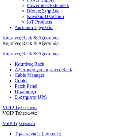
Powerlines/Extenders
Βάσεις Στήριξης
Κανάλια Πλαστικά
IoT Products
Δικτυακά Εργαλεία
Καμπίνες Rack & Αξεσουάρ
Καμπίνες Rack & Αξεσουάρ
Καμπίνες Rack & Αξεσουάρ
Καμπίνες Rack
Αξεσουάρ για καμπίνες Rack
Cable Manager
Cooler
Patch Panel
Πολύπριζα
Συστήματα UPS
VOIP Τηλεφωνία
VOIP Τηλεφωνία
VoIP Τηλεφωνία
Τηλεφωνικές Συσκευές