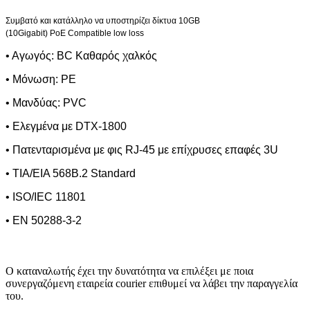
Συμβατό και κατάλληλο να υποστηρίζει δίκτυα 10
G
Β
(10
Gigabit
)
PoE Compatible low loss
• Αγωγός:
BC
K
αθαρός χαλκός
• Μόνωση:
PE
• Μανδύας:
PVC
• Ελεγμένα με
DTX
-1800
• Πατενταρισμένα με φις
RJ
-45 με επίχρυσες επαφές 3
U
• TIA/EIA 568B.2 Standard
• ISO/IEC 11801
• EN 50288-3-2
Ο καταναλωτής έχει την δυνατότητα να επιλέξει με ποια
συνεργαζόμενη εταιρεία courier επιθυμεί να λάβει την παραγγελία
του.