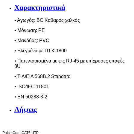
Χαρακτηριστικά
• Αγωγός:
BC
K
αθαρός χαλκός
• Μόνωση:
PE
• Μανδύας:
PVC
• Ελεγμένα με
DTX
-1800
• Πατενταρισμένα με φις
RJ
-45 με επίχρυσες επαφές
3
U
• TIA/EIA 568B.2 Standard
• ISO/IEC 11801
• EN 50288-3-2
Λήψεις
Patch Cord CAT
6
UTP