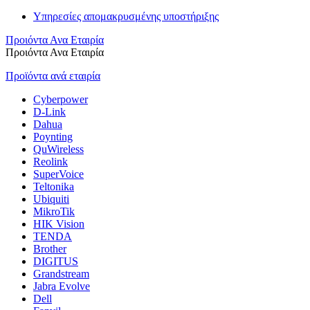
Υπηρεσίες απομακρυσμένης υποστήριξης
Προιόντα Ανα Εταιρία
Προιόντα Ανα Εταιρία
Προϊόντα ανά εταιρία
Cyberpower
D-Link
Dahua
Poynting
QuWireless
Reolink
SuperVoice
Teltonika
Ubiquiti
MikroTik
HIK Vision
TENDA
Brother
DIGITUS
Grandstream
Jabra Evolve
Dell