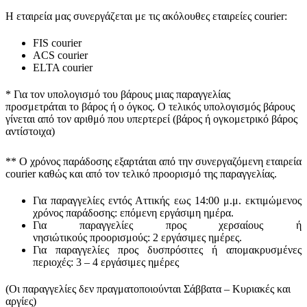
Η εταιρεία μας συνεργάζεται με τις ακόλουθες εταιρείες courier:
FIS courier
ACS courier
ELTA courier
* Για τον υπολογισμό του
βάρους
μιας παραγγελίας
προσμετράται
το βάρος ή ο όγκος
. Ο τελικός υπολογισμός βάρους
γίνεται από τον αριθμό που υπερτερεί (βάρος ή ογκομετρικό βάρος
αντίστοιχα)
** Ο
χρόνος παράδοσης
εξαρτάται από την συνεργαζόμενη εταιρεία
courier καθώς και από τον τελικό προορισμό της παραγγελίας.
Για παραγγελίες εντός Αττικής εως 14:00 μ.μ. εκτιμώμενος
χρόνος παράδοσης:
επόμενη εργάσιμη ημέρα.
Για παραγγελίες προς χερσαίους ή
νησιώτικούς
προορισμούς
:
2 εργάσιμες ημέρες.
Για παραγγελίες προς δυσπρόσιτες ή απομακρυσμένες
περιοχές:
3 – 4 εργάσιμες ημέρες
(Οι παραγγελίες δεν πραγματοποιούνται Σάββατα – Κυριακές και
αργίες)