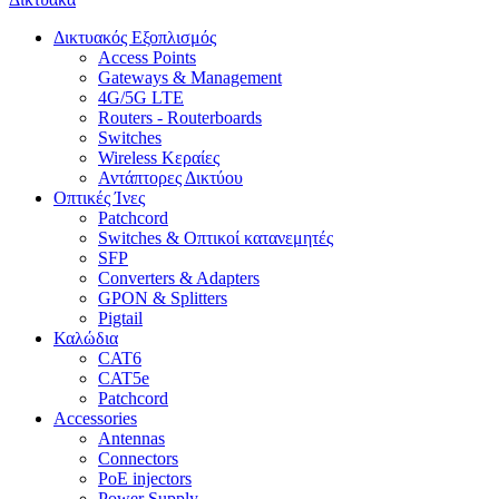
Δικτυακός Εξοπλισμός
Access Points
Gateways & Management
4G/5G LTE
Routers - Routerboards
Switches
Wireless Κεραίες
Αντάπτορες Δικτύου
Οπτικές Ίνες
Patchcord
Switches & Οπτικοί κατανεμητές
SFP
Converters & Adapters
GPON & Splitters
Pigtail
Καλώδια
CAT6
CAT5e
Patchcord
Accessories
Antennas
Connectors
PoE injectors
Power Supply