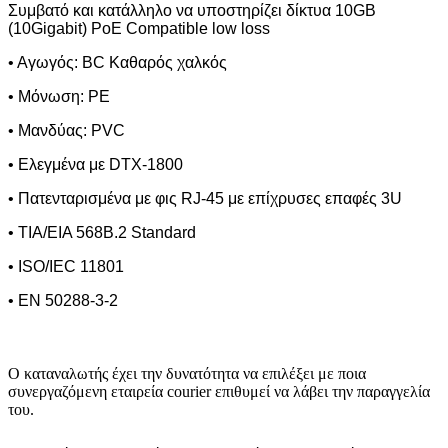
Συμβατό και κατάλληλο να υποστηρίζει δίκτυα 10
G
Β
(10
Gigabit
)
PoE
Compatible
low
loss
• Αγωγός:
BC
K
αθαρός χαλκός
• Μόνωση:
PE
• Μανδύας:
PVC
• Ελεγμένα με
DTX
-1800
• Πατενταρισμένα με φις
RJ
-45 με επίχρυσες επαφές 3
U
• TIA/EIA 568B.2 Standard
• ISO/IEC 11801
• EN 50288-3-2
Ο καταναλωτής έχει την δυνατότητα να επιλέξει με ποια
συνεργαζόμενη εταιρεία courier επιθυμεί να λάβει την παραγγελία
του.