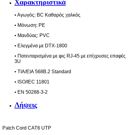
Χαρακτηριστικά
• Αγωγός:
BC
K
αθαρός χαλκός
• Μόνωση:
PE
• Μανδύας:
PVC
• Ελεγμένα με
DTX
-1800
• Πατενταρισμένα με φις
RJ
-45 με επίχρυσες επαφές
3
U
• TIA/EIA 568B.2 Standard
• ISO/IEC 11801
• EN 50288-3-2
Λήψεις
Patch
Cord
CAT
6
UTP