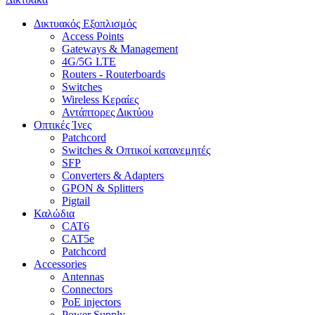
Δικτυακός Εξοπλισμός
Access Points
Gateways & Management
4G/5G LTE
Routers - Routerboards
Switches
Wireless Κεραίες
Αντάπτορες Δικτύου
Οπτικές Ίνες
Patchcord
Switches & Οπτικοί κατανεμητές
SFP
Converters & Adapters
GPON & Splitters
Pigtail
Καλώδια
CAT6
CAT5e
Patchcord
Accessories
Antennas
Connectors
PoE injectors
Power Supply