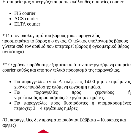
Η εταιρεία μας συνεργάζεται με τις ακόλουθες εταιρείες courier:
FIS courier
ACS courier
ELTA courier
* Για τον υπολογισμό του
βάρους
μιας παραγγελίας
προσμετράται
το βάρος ή ο όγκος
. Ο τελικός υπολογισμός βάρους
γίνεται από τον αριθμό που υπερτερεί (βάρος ή ογκομετρικό βάρος
αντίστοιχα)
** Ο
χρόνος παράδοσης
εξαρτάται από την συνεργαζόμενη εταιρεία
courier καθώς και από τον τελικό προορισμό της παραγγελίας.
Για παραγγελίες εντός Αττικής εως 14:00 μ.μ. εκτιμώμενος
χρόνος παράδοσης:
επόμενη εργάσιμη ημέρα.
Για παραγγελίες προς χερσαίους ή
νησιώτικούς
προορισμούς
:
2 εργάσιμες ημέρες.
Για παραγγελίες προς δυσπρόσιτες ή απομακρυσμένες
περιοχές:
3 – 4 εργάσιμες ημέρες
(Οι παραγγελίες δεν πραγματοποιούνται Σάββατα – Κυριακές και
αργίες)