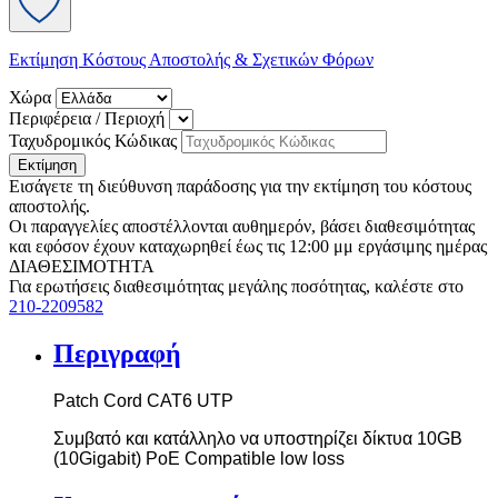
Εκτίμηση Κόστους Αποστολής & Σχετικών Φόρων
Χώρα
Περιφέρεια / Περιοχή
Ταχυδρομικός Κώδικας
Εκτίμηση
Εισάγετε τη διεύθυνση παράδοσης για την εκτίμηση του κόστους
αποστολής.
Οι παραγγελίες αποστέλλονται αυθημερόν, βάσει διαθεσιμότητας
και εφόσον έχουν καταχωρηθεί έως τις 12:00 μμ εργάσιμης ημέρας
ΔΙΑΘΕΣΙΜΟΤΗΤΑ
Για ερωτήσεις διαθεσιμότητας μεγάλης ποσότητας, καλέστε στο
210-2209582
Περιγραφή
Patch
Cord
CAT
6
UTP
Συμβατό και κατάλληλο να υποστηρίζει δίκτυα 10
G
Β
(10
Gigabit
)
PoE
Compatible
low
loss