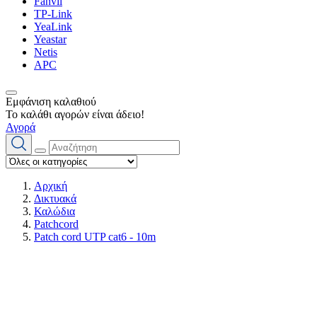
Fanvil
TP-Link
YeaLink
Yeastar
Netis
APC
Εμφάνιση καλαθιού
Το καλάθι αγορών είναι άδειο!
Αγορά
Αρχική
Δικτυακά
Καλώδια
Patchcord
Patch cord UTP cat6 - 10m