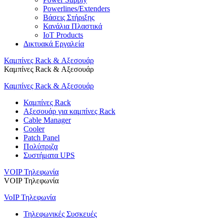
Powerlines/Extenders
Βάσεις Στήριξης
Κανάλια Πλαστικά
IoT Products
Δικτυακά Εργαλεία
Καμπίνες Rack & Αξεσουάρ
Καμπίνες Rack & Αξεσουάρ
Καμπίνες Rack & Αξεσουάρ
Καμπίνες Rack
Αξεσουάρ για καμπίνες Rack
Cable Manager
Cooler
Patch Panel
Πολύπριζα
Συστήματα UPS
VOIP Τηλεφωνία
VOIP Τηλεφωνία
VoIP Τηλεφωνία
Τηλεφωνικές Συσκευές