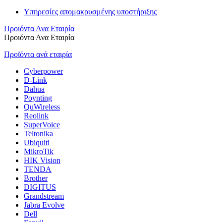
Υπηρεσίες απομακρυσμένης υποστήριξης
Προιόντα Ανα Εταιρία
Προιόντα Ανα Εταιρία
Προϊόντα ανά εταιρία
Cyberpower
D-Link
Dahua
Poynting
QuWireless
Reolink
SuperVoice
Teltonika
Ubiquiti
MikroTik
HIK Vision
TENDA
Brother
DIGITUS
Grandstream
Jabra Evolve
Dell