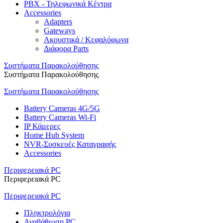
PBX - Τηλεφωνικά Κέντρα
Accessories
Adapters
Gateways
Ακουστικά / Κεφαλόφωνα
Διάφορα Parts
Συστήματα Παρακολούθησης
Συστήματα Παρακολούθησης
Συστήματα Παρακολούθησης
Battery Cameras 4G/5G
Battery Cameras Wi-Fi
IP Κάμερες
Home Hub System
NVR-Συσκευές Καταγραφής
Accessories
Περιφερειακά PC
Περιφερειακά PC
Περιφερειακά PC
Πληκτρολόγια
Αναβάθμιση PC