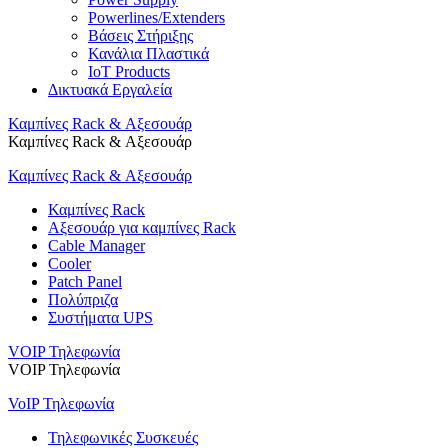
Powerlines/Extenders
Βάσεις Στήριξης
Κανάλια Πλαστικά
IoT Products
Δικτυακά Εργαλεία
Καμπίνες Rack & Αξεσουάρ
Καμπίνες Rack & Αξεσουάρ
Καμπίνες Rack & Αξεσουάρ
Καμπίνες Rack
Αξεσουάρ για καμπίνες Rack
Cable Manager
Cooler
Patch Panel
Πολύπριζα
Συστήματα UPS
VOIP Τηλεφωνία
VOIP Τηλεφωνία
VoIP Τηλεφωνία
Τηλεφωνικές Συσκευές