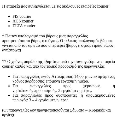
Η εταιρεία μας συνεργάζεται με τις ακόλουθες εταιρείες courier:
FIS courier
ACS courier
ELTA courier
* Για τον υπολογισμό του
βάρους
μιας παραγγελίας
προσμετράται
το βάρος ή ο όγκος
. Ο τελικός υπολογισμός βάρους
γίνεται από τον αριθμό που υπερτερεί (βάρος ή ογκομετρικό βάρος
αντίστοιχα)
** Ο
χρόνος παράδοσης
εξαρτάται από την συνεργαζόμενη εταιρεία
courier καθώς και από τον τελικό προορισμό της παραγγελίας.
Για παραγγελίες εντός Αττικής εως 14:00 μ.μ. εκτιμώμενος
χρόνος παράδοσης:
επόμενη εργάσιμη ημέρα.
Για παραγγελίες προς χερσαίους ή
νησιώτικούς
προορισμούς
:
2 εργάσιμες ημέρες.
Για παραγγελίες προς δυσπρόσιτες ή απομακρυσμένες
περιοχές:
3 – 4 εργάσιμες ημέρες
(Οι παραγγελίες δεν πραγματοποιούνται Σάββατα – Κυριακές και
αργίες)