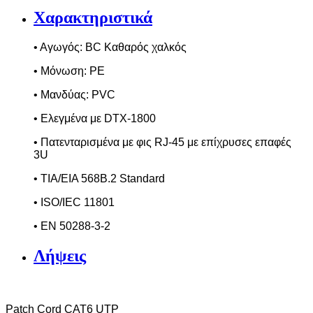
Χαρακτηριστικά
• Αγωγός:
BC
K
αθαρός χαλκός
• Μόνωση:
PE
• Μανδύας:
PVC
• Ελεγμένα με
DTX
-1800
• Πατενταρισμένα με φις
RJ
-45 με επίχρυσες επαφές
3
U
• TIA/EIA 568B.2 Standard
• ISO/IEC 11801
• EN 50288-3-2
Λήψεις
Patch
Cord
CAT
6
UTP