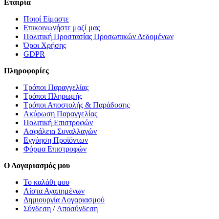
Εταιρία
Ποιοί Είμαστε
Επικοινωνήστε μαζί μας
Πολιτική Προστασίας Προσωπικών Δεδομένων
Όροι Χρήσης
GDPR
Πληροφορίες
Τρόποι Παραγγελίας
Τρόποι Πληρωμής
Τρόποι Αποστολής & Παράδοσης
Ακύρωση Παραγγελίας
Πολιτική Επιστροφών
Ασφάλεια Συναλλαγών
Εγγύηση Προϊόντων
Φόρμα Επιστροφών
Ο Λογαριασμός μου
Το καλάθι μου
Λίστα Αγαπημένων
Δημιουργία Λογαριασμού
Σύνδεση
/
Αποσύνδεση