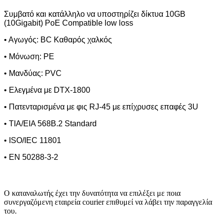
Συμβατό και κατάλληλο να υποστηρίζει δίκτυα 10
G
Β
(10
Gigabit
)
PoE
Compatible
low
loss
• Αγωγός:
BC
K
αθαρός χαλκός
• Μόνωση:
PE
• Μανδύας:
PVC
• Ελεγμένα με
DTX
-1800
• Πατενταρισμένα με φις
RJ
-45 με επίχρυσες επαφές 3
U
• TIA/EIA 568B.2 Standard
• ISO/IEC 11801
• EN 50288-3-2
Ο καταναλωτής έχει την δυνατότητα να επιλέξει με ποια
συνεργαζόμενη εταιρεία courier επιθυμεί να λάβει την παραγγελία
του.