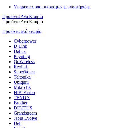
Υπηρεσίες απομακρυσμένης υποστήριξης
Προιόντα Ανα Εταιρία
Προιόντα Ανα Εταιρία
Προϊόντα ανά εταιρία
Cyberpower
D-Link
Dahua
Poynting
QuWireless
Reolink
SuperVoice
Teltonika
Ubiquiti
MikroTik
HIK Vision
TENDA
Brother
DIGITUS
Grandstream
Jabra Evolve
Dell