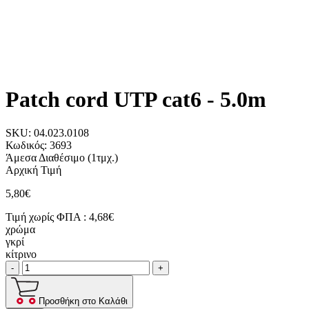
Patch cord UTP cat6 - 5.0m
SKU:
04.023.0108
Κωδικός:
3693
Άμεσα Διαθέσιμο
(1τμχ.)
Αρχική Τιμή
5,80€
Τιμή χωρίς ΦΠΑ :
4,68€
χρώμα
γκρί
κίτρινο
-
+
Προσθήκη στο Καλάθι