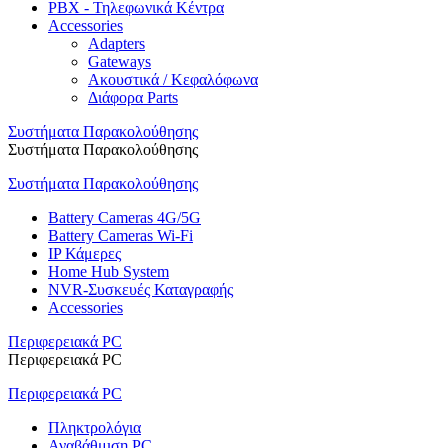
PBX - Τηλεφωνικά Κέντρα
Accessories
Adapters
Gateways
Ακουστικά / Κεφαλόφωνα
Διάφορα Parts
Συστήματα Παρακολούθησης
Συστήματα Παρακολούθησης
Συστήματα Παρακολούθησης
Battery Cameras 4G/5G
Battery Cameras Wi-Fi
IP Κάμερες
Home Hub System
NVR-Συσκευές Καταγραφής
Accessories
Περιφερειακά PC
Περιφερειακά PC
Περιφερειακά PC
Πληκτρολόγια
Αναβάθμιση PC