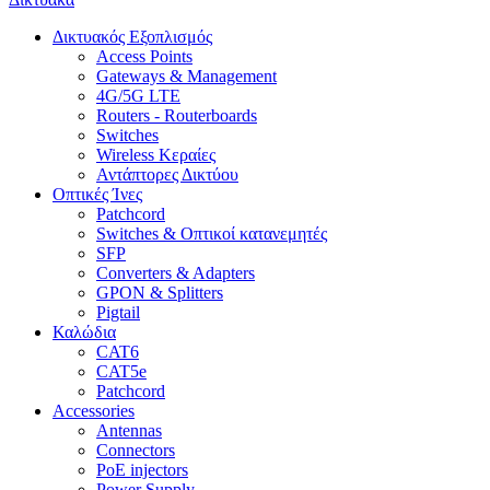
Δικτυακός Εξοπλισμός
Access Points
Gateways & Management
4G/5G LTE
Routers - Routerboards
Switches
Wireless Κεραίες
Αντάπτορες Δικτύου
Οπτικές Ίνες
Patchcord
Switches & Οπτικοί κατανεμητές
SFP
Converters & Adapters
GPON & Splitters
Pigtail
Καλώδια
CAT6
CAT5e
Patchcord
Accessories
Antennas
Connectors
PoE injectors
Power Supply