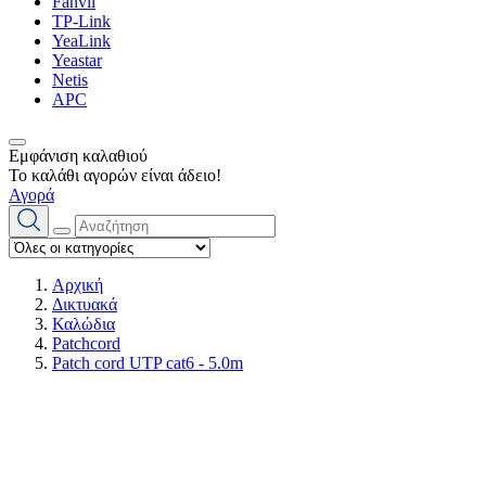
Fanvil
TP-Link
YeaLink
Yeastar
Netis
APC
Εμφάνιση καλαθιού
Το καλάθι αγορών είναι άδειο!
Αγορά
Αρχική
Δικτυακά
Καλώδια
Patchcord
Patch cord UTP cat6 - 5.0m