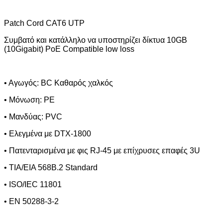
Patch Cord CAT
6
UTP
Συμβατό και κατάλληλο να υποστηρίζει δίκτυα 10
G
Β
(10
Gigabit
)
PoE Compatible low loss
• Αγωγός:
BC
K
αθαρός χαλκός
• Μόνωση:
PE
• Μανδύας:
PVC
• Ελεγμένα με
DTX
-1800
• Πατενταρισμένα με φις
RJ
-45 με επίχρυσες επαφές 3
U
• TIA/EIA 568B.2 Standard
• ISO/IEC 11801
• EN 50288-3-2