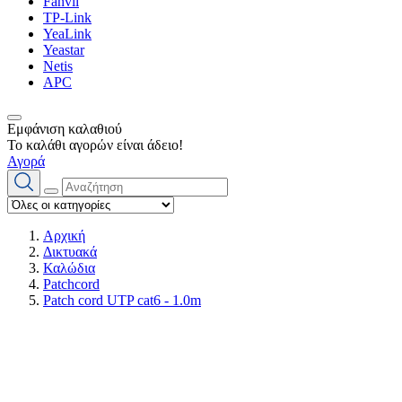
Fanvil
TP-Link
YeaLink
Yeastar
Netis
APC
Εμφάνιση καλαθιού
Το καλάθι αγορών είναι άδειο!
Αγορά
Αρχική
Δικτυακά
Καλώδια
Patchcord
Patch cord UTP cat6 - 1.0m