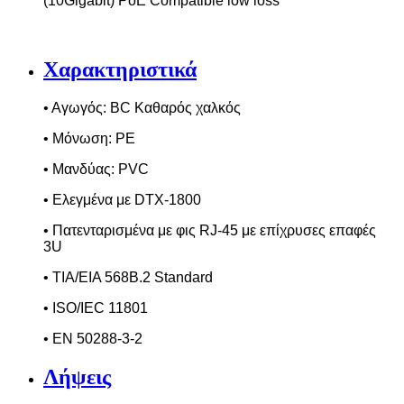
(10
Gigabit
)
PoE Compatible low loss
Χαρακτηριστικά
• Αγωγός:
BC
K
αθαρός χαλκός
• Μόνωση:
PE
• Μανδύας:
PVC
• Ελεγμένα με
DTX
-1800
• Πατενταρισμένα με φις
RJ
-45 με επίχρυσες επαφές
3
U
• TIA/EIA 568B.2 Standard
• ISO/IEC 11801
• EN 50288-3-2
Λήψεις