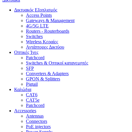
Δικτυακός Εξοπλισμός
Access Points
Gateways & Management
4G/5G LTE
Routers - Routerboards
Switches
Wireless Κεραίες
Αντάπτορες Δικτύου
Οπτικές Ίνες
Patchcord
Switches & Οπτικοί κατανεμητές
SFP
Converters & Adapters
GPON & Splitters
Pigtail
Καλώδια
CAT6
CAT5e
Patchcord
Accessories
Antennas
Connectors
PoE injectors
Power Supply