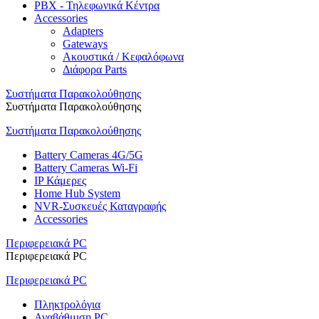
PBX - Τηλεφωνικά Κέντρα
Accessories
Adapters
Gateways
Ακουστικά / Κεφαλόφωνα
Διάφορα Parts
Συστήματα Παρακολούθησης
Συστήματα Παρακολούθησης
Συστήματα Παρακολούθησης
Battery Cameras 4G/5G
Battery Cameras Wi-Fi
IP Κάμερες
Home Hub System
NVR-Συσκευές Καταγραφής
Accessories
Περιφερειακά PC
Περιφερειακά PC
Περιφερειακά PC
Πληκτρολόγια
Αναβάθμιση PC