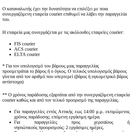
Ο καταναλωτής έχει την δυνατότητα να επιλέξει με ποια
συνεργαζόμενη εταιρεία courier επιθυμεί να λάβει την παραγγελία
του.
Η εταιρεία μας συνεργάζεται με τις ακόλουθες εταιρείες courier:
FIS courier
ACS courier
ELTA courier
* Για τον υπολογισμό του
βάρους
μιας παραγγελίας
προσμετράται
το βάρος ή ο όγκος
. Ο τελικός υπολογισμός βάρους
γίνεται από τον αριθμό που υπερτερεί (βάρος ή ογκομετρικό βάρος
αντίστοιχα)
** Ο
χρόνος παράδοσης
εξαρτάται από την συνεργαζόμενη εταιρεία
courier καθώς και από τον τελικό προορισμό της παραγγελίας.
Για παραγγελίες εντός Αττικής εως 14:00 μ.μ. εκτιμώμενος
χρόνος παράδοσης:
επόμενη εργάσιμη ημέρα.
Για παραγγελίες προς χερσαίους ή
νησιώτικούς
προορισμούς
:
2 εργάσιμες ημέρες.