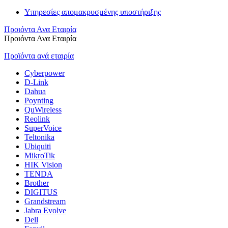
Υπηρεσίες απομακρυσμένης υποστήριξης
Προιόντα Ανα Εταιρία
Προιόντα Ανα Εταιρία
Προϊόντα ανά εταιρία
Cyberpower
D-Link
Dahua
Poynting
QuWireless
Reolink
SuperVoice
Teltonika
Ubiquiti
MikroTik
HIK Vision
TENDA
Brother
DIGITUS
Grandstream
Jabra Evolve
Dell