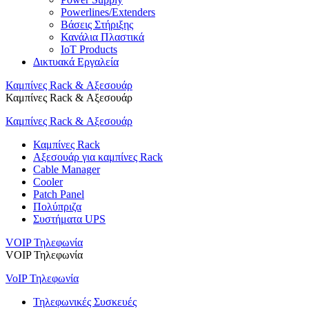
Powerlines/Extenders
Βάσεις Στήριξης
Κανάλια Πλαστικά
IoT Products
Δικτυακά Εργαλεία
Καμπίνες Rack & Αξεσουάρ
Καμπίνες Rack & Αξεσουάρ
Καμπίνες Rack & Αξεσουάρ
Καμπίνες Rack
Αξεσουάρ για καμπίνες Rack
Cable Manager
Cooler
Patch Panel
Πολύπριζα
Συστήματα UPS
VOIP Τηλεφωνία
VOIP Τηλεφωνία
VoIP Τηλεφωνία
Τηλεφωνικές Συσκευές