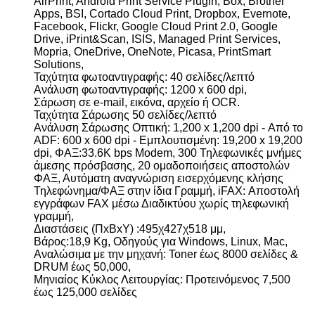
AirPrint, Android Print Service Plugin, Box, Brother
Apps, BSI, Cortado Cloud Print, Dropbox, Evernote,
Facebook, Flickr, Google Cloud Print 2.0, Google
Drive, iPrint&Scan, ISIS, Managed Print Services,
Mopria, OneDrive, OneNote, Picasa, PrintSmart
Solutions,
Ταχύτητα φωτοαντιγραφής: 40 σελίδες/λεπτό
Ανάλυση φωτοαντιγραφής: 1200 x 600 dpi,
Σάρωση σε e-mail, εικόνα, αρχείο ή OCR.
Ταχύτητα Σάρωσης 50 σελίδες/λεπτό
Ανάλυση Σάρωσης Οπτική: 1,200 x 1,200 dpi - Από το
ADF: 600 x 600 dpi - Εμπλουτισμένη: 19,200 x 19,200
dpi, ΦΑΞ:33.6K bps Modem, 300 Τηλεφωνικές μνήμες
άμεσης πρόσβασης, 20 ομαδοποιήσεις αποστολών
ΦΑΞ, Αυτόματη αναγνώριση εισερχόμενης κλήσης
Τηλεφώνημα/ΦΑΞ στην ίδια Γραμμή, iFAX: Αποστολή
εγγράφων FAX μέσω Διαδικτύου χωρίς τηλεφωνική
γραμμή,
Διαστάσεις (ΠxΒxΥ) :495χ427χ518 μμ,
Βάρος:18,9 Kg, Οδηγούς για Windows, Linux, Mac,
Αναλώσιμα με την μηχανή: Toner έως 8000 σελίδες &
DRUM έως 50,000,
Μηνιαίος Κύκλος Λειτουργίας: Προτεινόμενος 7,500
έως 125,000 σελίδες