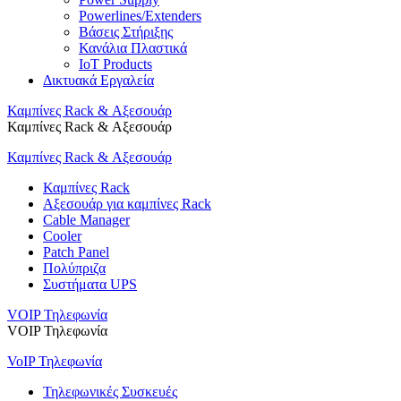
Powerlines/Extenders
Βάσεις Στήριξης
Κανάλια Πλαστικά
IoT Products
Δικτυακά Εργαλεία
Καμπίνες Rack & Αξεσουάρ
Καμπίνες Rack & Αξεσουάρ
Καμπίνες Rack & Αξεσουάρ
Καμπίνες Rack
Αξεσουάρ για καμπίνες Rack
Cable Manager
Cooler
Patch Panel
Πολύπριζα
Συστήματα UPS
VOIP Τηλεφωνία
VOIP Τηλεφωνία
VoIP Τηλεφωνία
Τηλεφωνικές Συσκευές