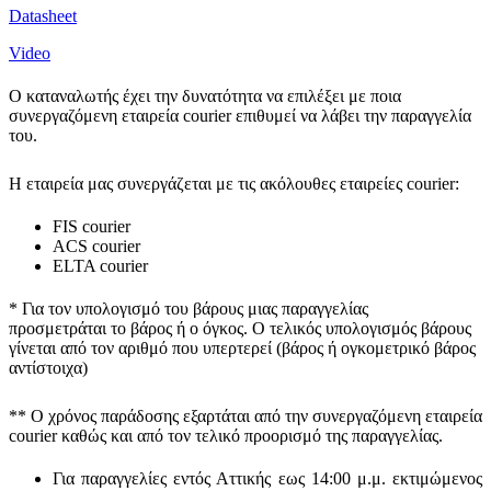
Datasheet
Video
Ο καταναλωτής έχει την δυνατότητα να επιλέξει με ποια
συνεργαζόμενη εταιρεία courier επιθυμεί να λάβει την παραγγελία
του.
Η εταιρεία μας συνεργάζεται με τις ακόλουθες εταιρείες courier:
FIS courier
ACS courier
ELTA courier
* Για τον υπολογισμό του
βάρους
μιας παραγγελίας
προσμετράται
το βάρος ή ο όγκος
. Ο τελικός υπολογισμός βάρους
γίνεται από τον αριθμό που υπερτερεί (βάρος ή ογκομετρικό βάρος
αντίστοιχα)
** Ο
χρόνος παράδοσης
εξαρτάται από την συνεργαζόμενη εταιρεία
courier καθώς και από τον τελικό προορισμό της παραγγελίας.
Για παραγγελίες εντός Αττικής εως 14:00 μ.μ. εκτιμώμενος