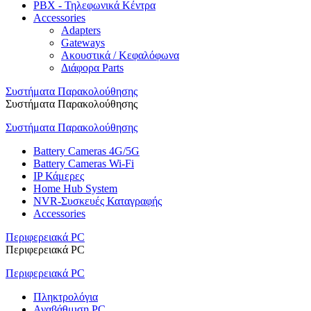
PBX - Τηλεφωνικά Κέντρα
Accessories
Adapters
Gateways
Ακουστικά / Κεφαλόφωνα
Διάφορα Parts
Συστήματα Παρακολούθησης
Συστήματα Παρακολούθησης
Συστήματα Παρακολούθησης
Battery Cameras 4G/5G
Battery Cameras Wi-Fi
IP Κάμερες
Home Hub System
NVR-Συσκευές Καταγραφής
Accessories
Περιφερειακά PC
Περιφερειακά PC
Περιφερειακά PC
Πληκτρολόγια
Αναβάθμιση PC