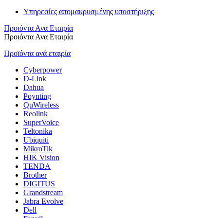
Υπηρεσίες απομακρυσμένης υποστήριξης
Προιόντα Ανα Εταιρία
Προιόντα Ανα Εταιρία
Προϊόντα ανά εταιρία
Cyberpower
D-Link
Dahua
Poynting
QuWireless
Reolink
SuperVoice
Teltonika
Ubiquiti
MikroTik
HIK Vision
TENDA
Brother
DIGITUS
Grandstream
Jabra Evolve
Dell