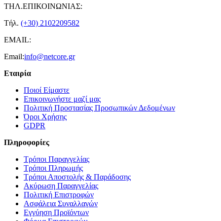
ΤΗΛ.ΕΠΙΚΟΙΝΩΝΙΑΣ:
Τήλ.
(+30) 2102209582
EMAIL:
Email:
info@netcore.gr
Εταιρία
Ποιοί Είμαστε
Επικοινωνήστε μαζί μας
Πολιτική Προστασίας Προσωπικών Δεδομένων
Όροι Χρήσης
GDPR
Πληροφορίες
Τρόποι Παραγγελίας
Τρόποι Πληρωμής
Τρόποι Αποστολής & Παράδοσης
Ακύρωση Παραγγελίας
Πολιτική Επιστροφών
Ασφάλεια Συναλλαγών
Εγγύηση Προϊόντων