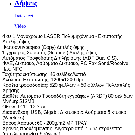
Λήψεις
Datasheet
Video
4 σε 1 Μονόχρωμο LASER Πολυμηχάνημα - Εκτυπωτής
Διπλής όψης,
Φωτοαντιγραφικό (Copy) Διπλής όψης,
Έγχρωμος Σαρωτής (Scanner) Διπλής όψης,
Αυτόματος Τροφοδότης Διπλής όψης (ADF Dual CIS),
ΦΑΞ, Δικτυακό, Ασύρματο Δικτυακό, PC Fax Send/Receive,
ifax, NFC
Ταχύτητα εκτύπωσης: 46 σελίδες/λεπτό
Ανάλυση Εκτύπωσης: 1200x1200 dpi
Κασέτα τροφοδοσίας: 520 φύλλων + 50 φύλλων Πολλαπλής
Χρήσης,
Διαθέτει Αυτόματο Τροφοδότη εγγράφων (ARDF) 80 σελίδων
Μνήμη: 512MB
Οθόνη LCD: 12,3 εκ
Διασύνδεση: USB, Gigabit Δικτυακό & Ασύρματο δικτυακό
(Wireless),
Βάρος Χαρτιού: 60 - 200g/m2 MP ΤΡΑΥ,
Χρόνος προθέρμανσης :Λιγότερο από 7,5 δευτερόλεπτα
(από λειτουργία αδράνειας).