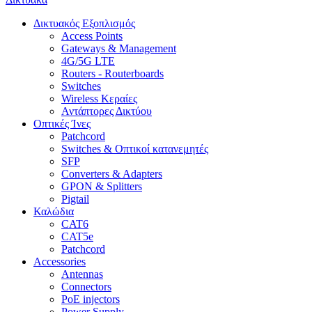
Δικτυακός Εξοπλισμός
Access Points
Gateways & Management
4G/5G LTE
Routers - Routerboards
Switches
Wireless Κεραίες
Αντάπτορες Δικτύου
Οπτικές Ίνες
Patchcord
Switches & Οπτικοί κατανεμητές
SFP
Converters & Adapters
GPON & Splitters
Pigtail
Καλώδια
CAT6
CAT5e
Patchcord
Accessories
Antennas
Connectors
PoE injectors
Power Supply