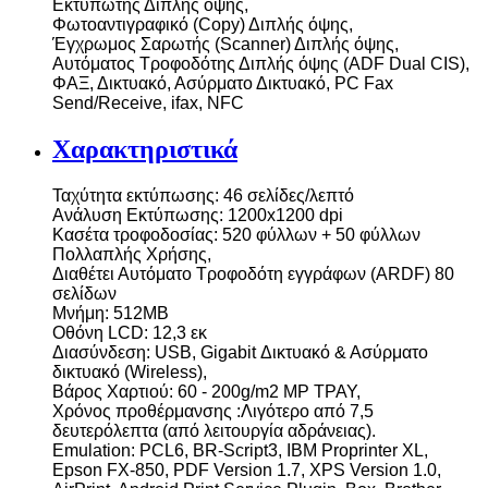
Εκτυπωτής Διπλής όψης,
Φωτοαντιγραφικό (Copy) Διπλής όψης,
Έγχρωμος Σαρωτής (Scanner) Διπλής όψης,
Αυτόματος Τροφοδότης Διπλής όψης (ADF Dual CIS),
ΦΑΞ, Δικτυακό, Ασύρματο Δικτυακό, PC Fax
Send/Receive, ifax, NFC
Χαρακτηριστικά
Ταχύτητα εκτύπωσης: 46 σελίδες/λεπτό
Ανάλυση Εκτύπωσης: 1200x1200 dpi
Κασέτα τροφοδοσίας: 520 φύλλων + 50 φύλλων
Πολλαπλής Χρήσης,
Διαθέτει Αυτόματο Τροφοδότη εγγράφων (ARDF) 80
σελίδων
Μνήμη: 512MB
Οθόνη LCD: 12,3 εκ
Διασύνδεση: USB, Gigabit Δικτυακό & Ασύρματο
δικτυακό (Wireless),
Βάρος Χαρτιού: 60 - 200g/m2 MP ΤΡΑΥ,
Χρόνος προθέρμανσης :Λιγότερο από 7,5
δευτερόλεπτα (από λειτουργία αδράνειας).
Emulation: PCL6, BR-Script3, IBM Proprinter XL,
Epson FX-850, PDF Version 1.7, XPS Version 1.0,