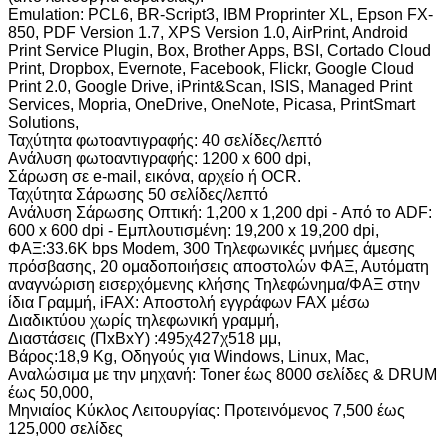
Emulation: PCL6, BR-Script3, IBM Proprinter XL, Epson FX-
850, PDF Version 1.7, XPS Version 1.0, AirPrint, Android
Print Service Plugin, Box, Brother Apps, BSI, Cortado Cloud
Print, Dropbox, Evernote, Facebook, Flickr, Google Cloud
Print 2.0, Google Drive, iPrint&Scan, ISIS, Managed Print
Services, Mopria, OneDrive, OneNote, Picasa, PrintSmart
Solutions,
Ταχύτητα φωτοαντιγραφής: 40 σελίδες/λεπτό
Ανάλυση φωτοαντιγραφής: 1200 x 600 dpi,
Σάρωση σε e-mail, εικόνα, αρχείο ή OCR.
Ταχύτητα Σάρωσης 50 σελίδες/λεπτό
Ανάλυση Σάρωσης Οπτική: 1,200 x 1,200 dpi - Από το ADF:
600 x 600 dpi - Εμπλουτισμένη: 19,200 x 19,200 dpi,
ΦΑΞ:33.6K bps Modem, 300 Τηλεφωνικές μνήμες άμεσης
πρόσβασης, 20 ομαδοποιήσεις αποστολών ΦΑΞ, Αυτόματη
αναγνώριση εισερχόμενης κλήσης Τηλεφώνημα/ΦΑΞ στην
ίδια Γραμμή, iFAX: Αποστολή εγγράφων FAX μέσω
Διαδικτύου χωρίς τηλεφωνική γραμμή,
Διαστάσεις (ΠxΒxΥ) :495χ427χ518 μμ,
Βάρος:18,9 Kg, Οδηγούς για Windows, Linux, Mac,
Αναλώσιμα με την μηχανή: Toner έως 8000 σελίδες & DRUM
έως 50,000,
Μηνιαίος Κύκλος Λειτουργίας: Προτεινόμενος 7,500 έως
125,000 σελίδες