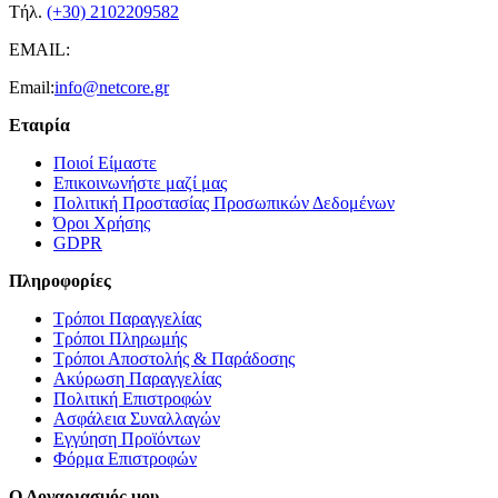
Τήλ.
(+30) 2102209582
EMAIL:
Email:
info@netcore.gr
Εταιρία
Ποιοί Είμαστε
Επικοινωνήστε μαζί μας
Πολιτική Προστασίας Προσωπικών Δεδομένων
Όροι Χρήσης
GDPR
Πληροφορίες
Τρόποι Παραγγελίας
Τρόποι Πληρωμής
Τρόποι Αποστολής & Παράδοσης
Ακύρωση Παραγγελίας
Πολιτική Επιστροφών
Ασφάλεια Συναλλαγών
Εγγύηση Προϊόντων
Φόρμα Επιστροφών
Ο Λογαριασμός μου