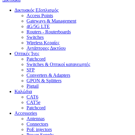
Δικτυακός Εξοπλισμός
Access Points
Gateways & Management
4G/5G LTE
Routers - Routerboards
Switches
Wireless Κεραίες
Αντάπτορες Δικτύου
Οπτικές Ίνες
Patchcord
Switches & Οπτικοί κατανεμητές
SFP
Converters & Adapters
GPON & Splitters
Pigtail
Καλώδια
CAT6
CAT5e
Patchcord
Accessories
Antennas
Connectors
PoE injectors
Power Supply