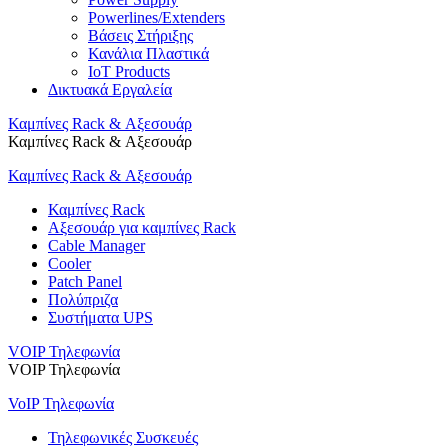
Powerlines/Extenders
Βάσεις Στήριξης
Κανάλια Πλαστικά
IoT Products
Δικτυακά Εργαλεία
Καμπίνες Rack & Αξεσουάρ
Καμπίνες Rack & Αξεσουάρ
Καμπίνες Rack & Αξεσουάρ
Καμπίνες Rack
Αξεσουάρ για καμπίνες Rack
Cable Manager
Cooler
Patch Panel
Πολύπριζα
Συστήματα UPS
VOIP Τηλεφωνία
VOIP Τηλεφωνία
VoIP Τηλεφωνία
Τηλεφωνικές Συσκευές