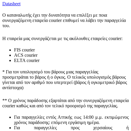
Datasheet
Ο καταναλωτής έχει την δυνατότητα να επιλέξει με ποια
συνεργαζόμενη εταιρεία courier επιθυμεί να λάβει την παραγγελία
του.
Η εταιρεία μας συνεργάζεται με τις ακόλουθες εταιρείες courier:
FIS courier
ACS courier
ELTA courier
* Για τον υπολογισμό του
βάρους
μιας παραγγελίας
προσμετράται
το βάρος ή ο όγκος
. Ο τελικός υπολογισμός βάρους
γίνεται από τον αριθμό που υπερτερεί (βάρος ή ογκομετρικό βάρος
αντίστοιχα)
** Ο
χρόνος παράδοσης
εξαρτάται από την συνεργαζόμενη εταιρεία
courier καθώς και από τον τελικό προορισμό της παραγγελίας.
Για παραγγελίες εντός Αττικής εως 14:00 μ.μ. εκτιμώμενος
χρόνος παράδοσης:
επόμενη εργάσιμη ημέρα.
Για παραγγελίες προς χερσαίους ή