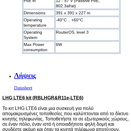
PoE in
12 - 57 V (Passive PoE,
802.3af/at)
Dimensions
391 x 391 x 227 m
Operating
-40°C .. +60°C
temperature
Operating
RouterOS, level 3
System
Max Power
6W
consumption
Λήψεις
Datasheet
LHG LTE6 kit (RBLHGR&R11e-LTE6)
Το κιτ LHG LTE6 είναι μια συσκευή για πολύ
απομακρυσμένες τοποθεσίες που καλύπτονται από το δίκτυο
κινητής τηλεφωνίας. Τοποθετήστε το σε εξωτερικούς χώρους,
σε έναν πόλο, έναν ιστό ή οποιαδήποτε ψηλή δομή και
συνδέστε ακόμη και όταν τα κινητά τηλέφωνα αποτύχουν.