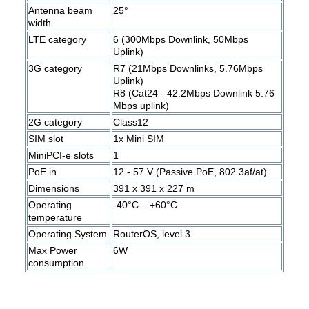
Antenna beam
25°
width
LTE category
6 (300Mbps Downlink, 50Mbps
Uplink)
3G category
R7 (21Mbps Downlinks, 5.76Mbps
Uplink)
R8 (Cat24 - 42.2Mbps Downlink 5.76
Mbps uplink)
2G category
Class12
SIM slot
1x Mini SIM
MiniPCI-e slots
1
PoE in
12 - 57 V (Passive PoE, 802.3af/at)
Dimensions
391 x 391 x 227 m
Operating
-40°C .. +60°C
temperature
Operating System
RouterOS, level 3
Max Power
6W
consumption