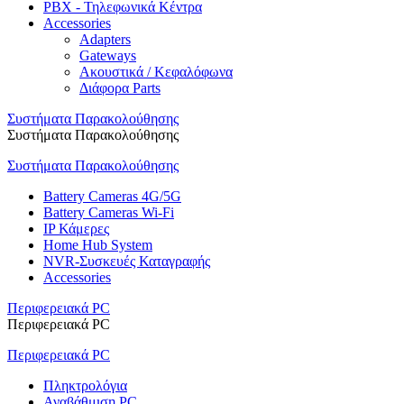
PBX - Τηλεφωνικά Κέντρα
Accessories
Adapters
Gateways
Ακουστικά / Κεφαλόφωνα
Διάφορα Parts
Συστήματα Παρακολούθησης
Συστήματα Παρακολούθησης
Συστήματα Παρακολούθησης
Battery Cameras 4G/5G
Battery Cameras Wi-Fi
IP Κάμερες
Home Hub System
NVR-Συσκευές Καταγραφής
Accessories
Περιφερειακά PC
Περιφερειακά PC
Περιφερειακά PC
Πληκτρολόγια
Αναβάθμιση PC