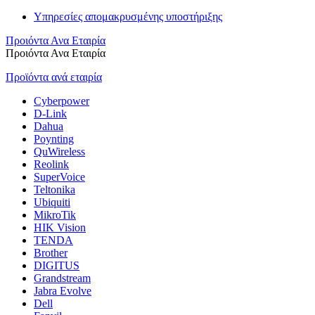
Υπηρεσίες απομακρυσμένης υποστήριξης
Προιόντα Ανα Εταιρία
Προιόντα Ανα Εταιρία
Προϊόντα ανά εταιρία
Cyberpower
D-Link
Dahua
Poynting
QuWireless
Reolink
SuperVoice
Teltonika
Ubiquiti
MikroTik
HIK Vision
TENDA
Brother
DIGITUS
Grandstream
Jabra Evolve
Dell