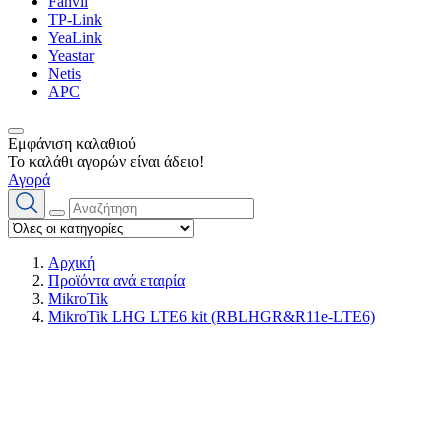
Fanvil
TP-Link
YeaLink
Yeastar
Netis
APC
Εμφάνιση καλαθιού
Το καλάθι αγορών είναι άδειο!
Αγορά
Αρχική
Προϊόντα ανά εταιρία
MikroTik
MikroTik LHG LTE6 kit (RBLHGR&R11e-LTE6)