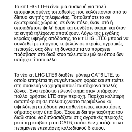
Το κιτ LHG LTE6 είναι μια συσκευή για πολύ
απομακρυσμένες τοποθεσίες που καλύπτονται από το
δίκτυο κινητής τηλεφωνίας. Τοποθετήστε το σε
εξωτερικούς χώρους, σε έναν πόλο, έναν ιστό ή
οποιαδήποτε ψηλή δομή και συνδέστε ακόμη και όταν
τα κινητά τηλέφωνα αποτύχουν. Λόγω της μεγάλης
κεραίας υψηλής απόδοσης, το κιτ LHG LTE6 μπορεί να
συνδεθεί με πύργους κυψελών σε ακραίες αγροτικές
περιοχές, σας δίνει τη δυνατότητα να παρέχετε
πρόσβαση στο διαδίκτυο τελευταίου μιλίου όπου δεν
υπάρχει τίποτα άλλο.
Το νέο κιτ LHG LTE6 διαθέτει μόντεμ CAT6 LTE, το
οποίο επιτρέπει τη συγκέντρωση φορέα και επιτρέπει
στη συσκευή να χρησιμοποιεί ταυτόχρονα πολλές
ζώνες. Ένα τεράστιο πλεονέκτημα όταν υπάρχουν
πολλοί χρήστες LTE στην περιοχή. Παρέχει καλύτερη
ανταπόκριση σε πολυσύχναστο περιβάλλον και
υψηλότερη απόδοση για ασθενέστερες καταστάσεις
σήματος στην ύπαιθρο. Έχουμε δει την ταχύτητα του
διαδικτύου να διπλασιάζεται στις αγροτικές περιοχές
μετά τη μετάβαση στο CAT6, οπότε δεν χρειάζεται να
περιμένετε επεκτάσεις καλωδιακού δικτύου.