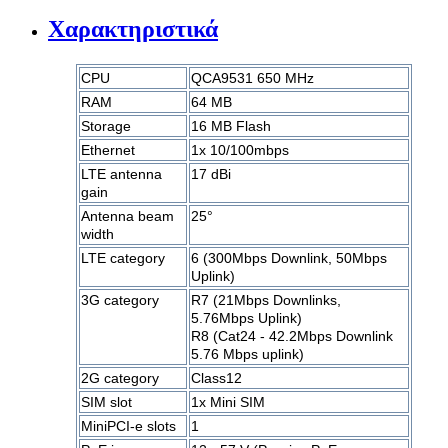
Χαρακτηριστικά
CPU
QCA9531 650 MHz
RAM
64 MB
Storage
16 MB Flash
Ethernet
1x 10/100mbps
LTE antenna
17 dBi
gain
Antenna beam
25°
width
LTE category
6 (300Mbps Downlink, 50Mbps
Uplink)
3G category
R7 (21Mbps Downlinks,
5.76Mbps Uplink)
R8 (Cat24 - 42.2Mbps Downlink
5.76 Mbps uplink)
2G category
Class12
SIM slot
1x Mini SIM
MiniPCI-e slots
1