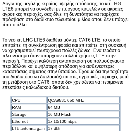
Λόγω της μεγάλης κεραίας υψηλής απόδοσης, το κιτ LHG
LTE6 μπορεί να συνδεθεί με πύργους κυψελών σε ακραίες
αγροτικές περιοχές, σας δίνει τη δυνατότητα να παρέχετε
πρόσβαση στο διαδίκτυο τελευταίου μιλίου όπου δεν υπάρχει
τίποτα άλλο.
Το νέο κιτ LHG LTE6 διαθέτει μόντεμ CAT6 LTE, το οποίο
επιτρέπει τη συγκέντρωση φορέα και επιτρέπει στη συσκευή
να χρησιμοποιεί ταυτόχρονα πολλές ζώνες. Ένα τεράστιο
πλεονέκτημα όταν υπάρχουν πολλοί χρήστες LTE στην
περιοχή. Παρέχει καλύτερη ανταπόκριση σε πολυσύχναστο
περιβάλλον και υψηλότερη απόδοση για ασθενέστερες
καταστάσεις σήματος στην ύπαιθρο. Έχουμε δει την ταχύτητα
του διαδικτύου να διπλασιάζεται στις αγροτικές περιοχές μετά
τη μετάβαση στο CAT6, οπότε δεν χρειάζεται να περιμένετε
επεκτάσεις καλωδιακού δικτύου.
CPU
QCA9531 650 MHz
RAM
64 MB
Storage
16 MB Flash
Ethernet
1x 10/100mbps
LTE antenna gain
17 dBi