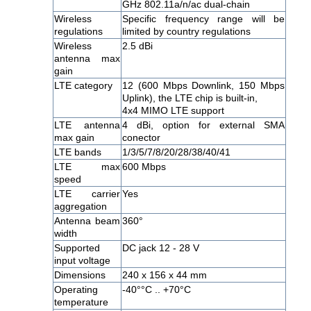
GHz 802.11a/n/ac dual-chain
Wireless
Specific frequency range will be
regulations
limited by country regulations
Wireless
2.5 dBi
antenna max
gain
LTE category
12 (600 Mbps Downlink, 150 Mbps
Uplink), the LTE chip is built-in,
4x4 MIMO LTE support
LTE antenna
4 dBi, option for external SMA
max gain
conector
LTE bands
1/3/5/7/8/20/28/38/40/41
LTE max
600 Mbps
speed
LTE carrier
Yes
aggregation
Antenna beam
360°
width
Supported
DC jack 12 - 28 V
input voltage
Dimensions
240 x 156 x 44 mm
Operating
-40°°C .. +70°C
temperature