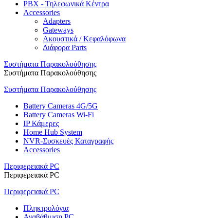
PBX - Τηλεφωνικά Κέντρα
Accessories
Adapters
Gateways
Ακουστικά / Κεφαλόφωνα
Διάφορα Parts
Συστήματα Παρακολούθησης
Συστήματα Παρακολούθησης
Συστήματα Παρακολούθησης
Battery Cameras 4G/5G
Battery Cameras Wi-Fi
IP Κάμερες
Home Hub System
NVR-Συσκευές Καταγραφής
Accessories
Περιφερειακά PC
Περιφερειακά PC
Περιφερειακά PC
Πληκτρολόγια
Αναβάθμιση PC