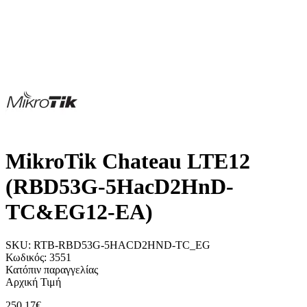
MikroTik Chateau LTE12
(RBD53G-5HacD2HnD-
TC&EG12-EA)
SKU:
RTB-RBD53G-5HACD2HND-TC_EG
Κωδικός:
3551
Κατόπιν παραγγελίας
Αρχική Τιμή
250,17€