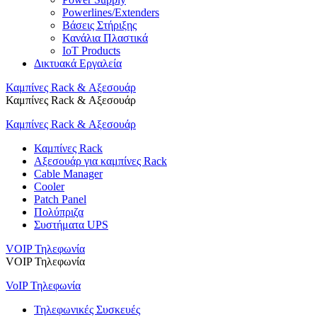
Powerlines/Extenders
Βάσεις Στήριξης
Κανάλια Πλαστικά
IoT Products
Δικτυακά Εργαλεία
Καμπίνες Rack & Αξεσουάρ
Καμπίνες Rack & Αξεσουάρ
Καμπίνες Rack & Αξεσουάρ
Καμπίνες Rack
Αξεσουάρ για καμπίνες Rack
Cable Manager
Cooler
Patch Panel
Πολύπριζα
Συστήματα UPS
VOIP Τηλεφωνία
VOIP Τηλεφωνία
VoIP Τηλεφωνία
Τηλεφωνικές Συσκευές