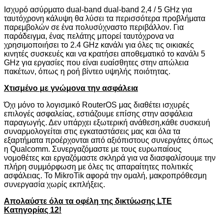
Ισχυρό ασύρματο dual-band dual-band 2,4 / 5 GHz για
ταυτόχρονη κάλυψη θα λύσει τα περισσότερα προβλήματα
παρεμβολών σε ένα πολυσύχναστο περιβάλλον. Για
παράδειγμα, ένας πελάτης μπορεί ταυτόχρονα να
χρησιμοποιήσει το 2.4 GHz κανάλι για όλες τις οικιακές
κινητές συσκευές και να κρατήσει αποθεματικό το κανάλι 5
GHz για εργασίες που είναι ευαίσθητες στην απώλεια
πακέτων, όπως η ροή βίντεο υψηλής ποιότητας.
Χτισμένο με γνώμονα την ασφάλεια
Όχι μόνο το λογισμικό RouterOS μας διαθέτει ισχυρές
επιλογές ασφαλείας, εστιάζουμε επίσης στην ασφάλεια
παραγωγής. Δεν υπάρχει εξωτερική ανάθεση,κάθε συσκευή
συναρμολογείται στις εγκαταστάσεις μας και όλα τα
εξαρτήματα προέρχονται από αξιόπιστους συνεργάτες όπως
η Qualcomm. Συνεργαζόμαστε με τους ευρωπαίους
νομοθέτες και εργαζόμαστε σκληρά για να διασφαλίσουμε την
πλήρη συμμόρφωση με όλες τις απαραίτητες πολιτικές
ασφάλειας. Το MikroTik αφορά την ομαλή, μακροπρόθεσμη
συνεργασία χωρίς εκπλήξεις.
Απολαύστε όλα τα οφέλη της δικτύωσης LTE
Κατηγορίας 12!