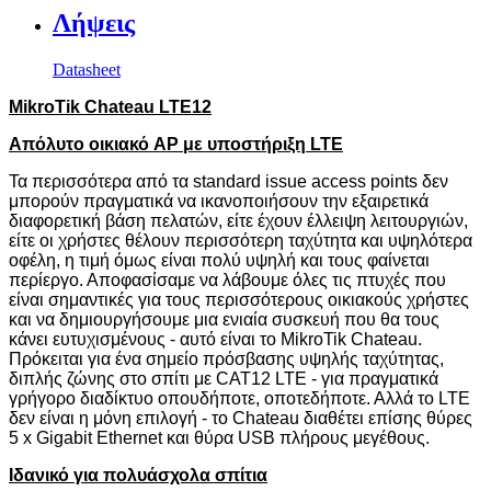
Λήψεις
Datasheet
MikroTik Chateau LTE12
Απόλυτο οικιακό AP με υποστήριξη LTE
Τα περισσότερα από τα
standard issue access points
δεν
μπορούν πραγματικά να ικανοποιήσουν την εξαιρετικά
διαφορετική βάση πελατών, είτε έχουν έλλειψη λειτουργιών,
είτε οι χρήστες θέλουν περισσότερη ταχύτητα και υψηλότερα
οφέλη, η τιμή όμως είναι πολύ υψηλή και τους φαίνεται
περίεργο. Αποφασίσαμε να λάβουμε όλες τις πτυχές που
είναι σημαντικές για τους περισσότερους οικιακούς χρήστες
και να δημιουργήσουμε μια ενιαία συσκευή που θα τους
κάνει ευτυχισμένους - αυτό είναι το MikroTik Chateau.
Πρόκειται για ένα σημείο πρόσβασης υψηλής ταχύτητας,
διπλής ζώνης στο σπίτι με CAT12 LTE - για πραγματικά
γρήγορο διαδίκτυο οπουδήποτε, οποτεδήποτε. Αλλά το LTE
δεν είναι η μόνη επιλογή - το Chateau διαθέτει επίσης θύρες
5 x Gigabit Ethernet και θύρα USB πλήρους μεγέθους.
Ιδανικό για πολυάσχολα σπίτια