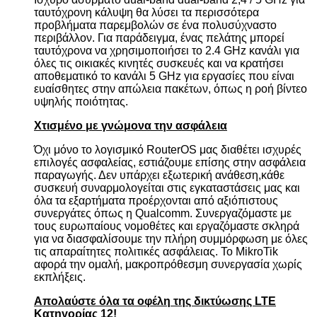
ταυτόχρονη κάλυψη θα λύσει τα περισσότερα
προβλήματα παρεμβολών σε ένα πολυσύχναστο
περιβάλλον. Για παράδειγμα, ένας πελάτης μπορεί
ταυτόχρονα να χρησιμοποιήσει το 2.4 GHz κανάλι για
όλες τις οικιακές κινητές συσκευές και να κρατήσει
αποθεματικό το κανάλι 5 GHz για εργασίες που είναι
ευαίσθητες στην απώλεια πακέτων, όπως η ροή βίντεο
υψηλής ποιότητας.
Χτισμένο με γνώμονα την ασφάλεια
Όχι μόνο το λογισμικό RouterOS μας διαθέτει ισχυρές
επιλογές ασφαλείας, εστιάζουμε επίσης στην ασφάλεια
παραγωγής. Δεν υπάρχει εξωτερική ανάθεση,κάθε
συσκευή συναρμολογείται στις εγκαταστάσεις μας και
όλα τα εξαρτήματα προέρχονται από αξιόπιστους
συνεργάτες όπως η Qualcomm. Συνεργαζόμαστε με
τους ευρωπαίους νομοθέτες και εργαζόμαστε σκληρά
για να διασφαλίσουμε την πλήρη συμμόρφωση με όλες
τις απαραίτητες πολιτικές ασφάλειας. Το MikroTik
αφορά την ομαλή, μακροπρόθεσμη συνεργασία χωρίς
εκπλήξεις.
Απολαύστε όλα τα οφέλη της δικτύωσης LTE
Κατηγορίας 12!