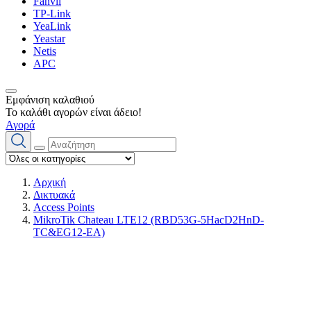
Fanvil
TP-Link
YeaLink
Yeastar
Netis
APC
Εμφάνιση καλαθιού
Το καλάθι αγορών είναι άδειο!
Αγορά
Αρχική
Δικτυακά
Access Points
MikroTik Chateau LTE12 (RBD53G-5HacD2HnD-
TC&EG12-EA)