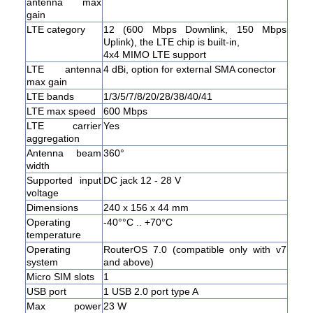
antenna max
gain
LTE category
12 (600 Mbps Downlink, 150 Mbps
Uplink), the LTE chip is built-in,
4x4 MIMO LTE support
LTE antenna
4 dBi, option for external SMA conector
max gain
LTE bands
1/3/5/7/8/20/28/38/40/41
LTE max speed
600 Mbps
LTE carrier
Yes
aggregation
Antenna beam
360°
width
Supported input
DC jack 12 - 28 V
voltage
Dimensions
240 x 156 x 44 mm
Operating
-40°°C .. +70°C
temperature
Operating
RouterOS 7.0 (compatible only with v7
system
and above)
Micro SIM slots
1
USB port
1 USB 2.0 port type A
Max power
23 W