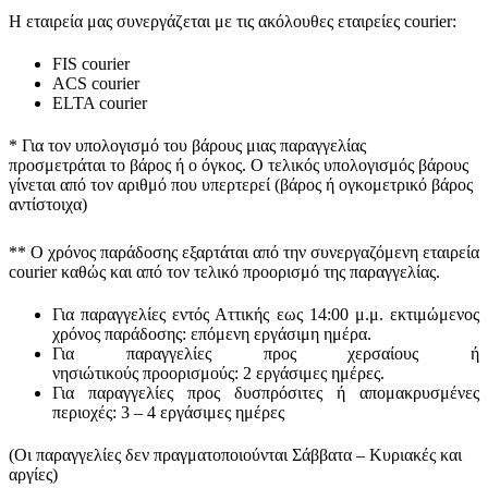
Η εταιρεία μας συνεργάζεται με τις ακόλουθες εταιρείες courier:
FIS courier
ACS courier
ELTA courier
* Για τον υπολογισμό του
βάρους
μιας παραγγελίας
προσμετράται
το βάρος ή ο όγκος
. Ο τελικός υπολογισμός βάρους
γίνεται από τον αριθμό που υπερτερεί (βάρος ή ογκομετρικό βάρος
αντίστοιχα)
** Ο
χρόνος παράδοσης
εξαρτάται από την συνεργαζόμενη εταιρεία
courier καθώς και από τον τελικό προορισμό της παραγγελίας.
Για παραγγελίες εντός Αττικής εως 14:00 μ.μ. εκτιμώμενος
χρόνος παράδοσης:
επόμενη εργάσιμη ημέρα.
Για παραγγελίες προς χερσαίους ή
νησιώτικούς
προορισμούς
:
2 εργάσιμες ημέρες.
Για παραγγελίες προς δυσπρόσιτες ή απομακρυσμένες
περιοχές:
3 – 4 εργάσιμες ημέρες
(Οι παραγγελίες δεν πραγματοποιούνται Σάββατα – Κυριακές και
αργίες)