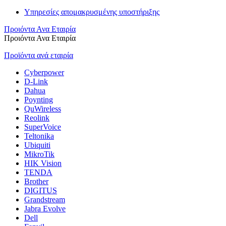
Υπηρεσίες απομακρυσμένης υποστήριξης
Προιόντα Ανα Εταιρία
Προιόντα Ανα Εταιρία
Προϊόντα ανά εταιρία
Cyberpower
D-Link
Dahua
Poynting
QuWireless
Reolink
SuperVoice
Teltonika
Ubiquiti
MikroTik
HIK Vision
TENDA
Brother
DIGITUS
Grandstream
Jabra Evolve
Dell