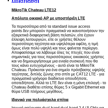
MikroTik Chateau LTE12
Απόλυτο οικιακό AP με υποστήριξη LTE
Τα περισσότερα από τα
standard issue access
points
δεν μπορούν πραγματικά να ικανοποιήσουν την
εξαιρετικά διαφορετική βάση πελατών, είτε έχουν
έλλειψη λειτουργιών, είτε οι χρήστες θέλουν
περισσότερη ταχύτητα και υψηλότερα οφέλη, η τιμή
όμως είναι πολύ υψηλή και τους φαίνεται περίεργο.
Αποφασίσαμε να λάβουμε όλες τις πτυχές που είναι
σημαντικές για τους περισσότερους οικιακούς χρήστες
και να δημιουργήσουμε μια ενιαία συσκευή που θα
τους κάνει ευτυχισμένους - αυτό είναι το MikroTik
Chateau. Πρόκειται για ένα σημείο πρόσβασης υψηλής
ταχύτητας, διπλής ζώνης στο σπίτι με CAT12 LTE - για
πραγματικά γρήγορο διαδίκτυο οπουδήποτε,
οποτεδήποτε. Αλλά το LTE δεν είναι η μόνη επιλογή - το
Chateau διαθέτει επίσης θύρες 5 x Gigabit Ethernet και
θύρα USB πλήρους μεγέθους.
Ιδανικό για πολυάσχολα σπίτια
Ισχυρό ασύρματο dual-band dual-band 2,4 / 5 GHz για