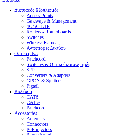
Δικτυακός Εξοπλισμός
Access Points
Gateways & Management
4G/5G LTE
Routers - Routerboards
Switches
Wireless Κεραίες
Αντάπτορες Δικτύου
Οπτικές Ίνες
Patchcord
Switches & Οπτικοί κατανεμητές
SFP
Converters & Adapters
GPON & Splitters
Pigtail
Καλώδια
CAT6
CAT5e
Patchcord
Accessories
Antennas
Connectors
PoE injectors
Power Supply