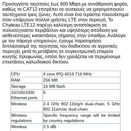
Προσεγγίστε ταχύτητες έως 600 Mbps με συνάθροιση φορέα,
καθώς το CAT12 επιτρέπει σε συσκευές να χρησιμοποιούν
ταυτόχρονα τρεις ζώνες. Αυτό είναι ένα τεράστιο πλεονέκτημα
όταν υπάρχουν πολλοί χρήστες LTE στην περιοχή. Το
Chateau LTE12 παρέχει καλύτερη ανταπόκριση σε
πολυσύχναστο περιβάλλον και υψηλότερη απόδοση για
ασθενέστερες καταστάσεις σήματος στην ύπαιθρο. Ανάλογα
με τον πάροχο υπηρεσιών, έχουμε παρατηρήσει
διπλασιασμό της ταχύτητας του διαδικτύου σε αγροτικές
περιοχές μετά τη μετάβαση σε συγκεντρωτική εταιρεία
κινητής τηλεφωνίας, οπότε δεν χρειάζεται να περιμένουμε
επεκτάσεις καλωδιακού δικτύου.
CPU
4 core IPQ-4019 716 MHz
RAM
256 MB
Storage
16 MB flash
10/100/1000
5
Ethernet ports
Wireless
2.4 GHz 802.11b/g/n dual-chain, 5 GHz
802.11a/n/ac dual-chain
Wireless
Specific frequency range will be limited
regulations
by country regulations
Wireless
2.5 dBi