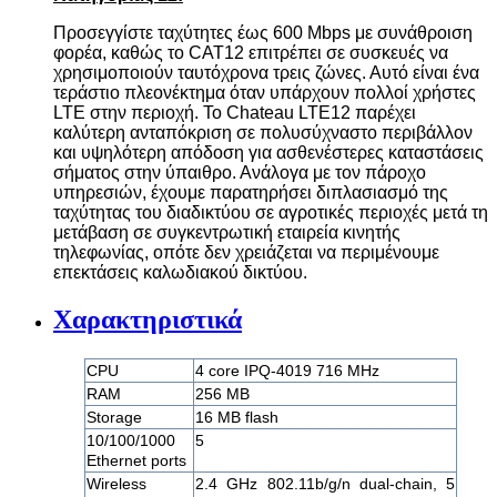
Προσεγγίστε ταχύτητες έως 600 Mbps με συνάθροιση
φορέα, καθώς το CAT12 επιτρέπει σε συσκευές να
χρησιμοποιούν ταυτόχρονα τρεις ζώνες. Αυτό είναι ένα
τεράστιο πλεονέκτημα όταν υπάρχουν πολλοί χρήστες
LTE στην περιοχή. Το Chateau LTE12 παρέχει
καλύτερη ανταπόκριση σε πολυσύχναστο περιβάλλον
και υψηλότερη απόδοση για ασθενέστερες καταστάσεις
σήματος στην ύπαιθρο. Ανάλογα με τον πάροχο
υπηρεσιών, έχουμε παρατηρήσει διπλασιασμό της
ταχύτητας του διαδικτύου σε αγροτικές περιοχές μετά τη
μετάβαση σε συγκεντρωτική εταιρεία κινητής
τηλεφωνίας, οπότε δεν χρειάζεται να περιμένουμε
επεκτάσεις καλωδιακού δικτύου.
Χαρακτηριστικά
CPU
4 core IPQ-4019 716 MHz
RAM
256 MB
Storage
16 MB flash
10/100/1000
5
Ethernet ports
Wireless
2.4 GHz 802.11b/g/n dual-chain, 5