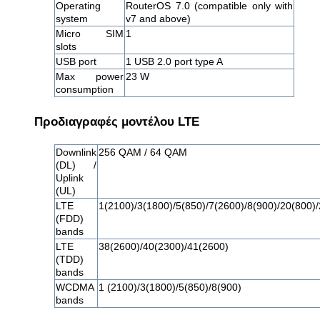
Operating
RouterOS 7.0 (compatible only with
system
v7 and above)
Micro SIM
1
slots
USB port
1 USB 2.0 port type A
Max power
23 W
consumption
Προδιαγραφές μοντέλου LTE
Downlink
256 QAM / 64 QAM
(DL) /
Uplink
(UL)
LTE
1(2100)/3(1800)/5(850)/7(2600)/8(900)/20(800)
(FDD)
bands
LTE
38(2600)/40(2300)/41(2600)
(TDD)
bands
WCDMA
1 (2100)/3(1800)/5(850)/8(900)
bands