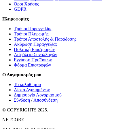
Όροι Χρήσης
GDPR
Πληροφορίες
Τρόποι Παραγγελίας
Τρόποι Πληρωμής
Τρόποι Αποστολής & Παράδοσης
Ακύρωση Παραγγελίας
Πολιτική Επιστροφών
Ασφάλεια Συναλλαγών
Εγγύηση Προϊόντων
Φόρμα Επιστροφών
Ο Λογαριασμός μου
Το καλάθι μου
Λίστα Αγαπημένων
Δημιουργία Λογαριασμού
Σύνδεση
/
Αποσύνδεση
© COPYRIGHTS 2025.
NETCORE