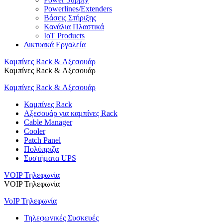
Powerlines/Extenders
Βάσεις Στήριξης
Κανάλια Πλαστικά
IoT Products
Δικτυακά Εργαλεία
Καμπίνες Rack & Αξεσουάρ
Καμπίνες Rack & Αξεσουάρ
Καμπίνες Rack & Αξεσουάρ
Καμπίνες Rack
Αξεσουάρ για καμπίνες Rack
Cable Manager
Cooler
Patch Panel
Πολύπριζα
Συστήματα UPS
VOIP Τηλεφωνία
VOIP Τηλεφωνία
VoIP Τηλεφωνία
Τηλεφωνικές Συσκευές