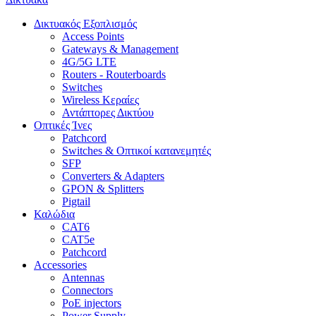
Δικτυακός Εξοπλισμός
Access Points
Gateways & Management
4G/5G LTE
Routers - Routerboards
Switches
Wireless Κεραίες
Αντάπτορες Δικτύου
Οπτικές Ίνες
Patchcord
Switches & Οπτικοί κατανεμητές
SFP
Converters & Adapters
GPON & Splitters
Pigtail
Καλώδια
CAT6
CAT5e
Patchcord
Accessories
Antennas
Connectors
PoE injectors
Power Supply