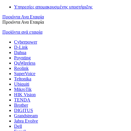
Υπηρεσίες απομακρυσμένης υποστήριξης
Προιόντα Ανα Εταιρία
Προιόντα Ανα Εταιρία
Προϊόντα ανά εταιρία
Cyberpower
D-Link
Dahua
Poynting
QuWireless
Reolink
SuperVoice
Teltonika
Ubiquiti
MikroTik
HIK Vision
TENDA
Brother
DIGITUS
Grandstream
Jabra Evolve
Dell