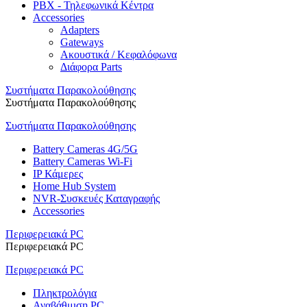
PBX - Τηλεφωνικά Κέντρα
Accessories
Adapters
Gateways
Ακουστικά / Κεφαλόφωνα
Διάφορα Parts
Συστήματα Παρακολούθησης
Συστήματα Παρακολούθησης
Συστήματα Παρακολούθησης
Battery Cameras 4G/5G
Battery Cameras Wi-Fi
IP Κάμερες
Home Hub System
NVR-Συσκευές Καταγραφής
Accessories
Περιφερειακά PC
Περιφερειακά PC
Περιφερειακά PC
Πληκτρολόγια
Αναβάθμιση PC