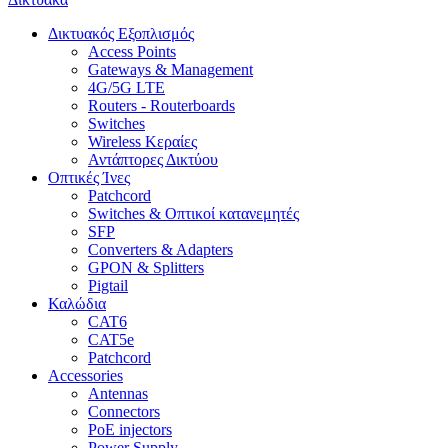
Δικτυακός Εξοπλισμός
Access Points
Gateways & Management
4G/5G LTE
Routers - Routerboards
Switches
Wireless Κεραίες
Αντάπτορες Δικτύου
Οπτικές Ίνες
Patchcord
Switches & Οπτικοί κατανεμητές
SFP
Converters & Adapters
GPON & Splitters
Pigtail
Καλώδια
CAT6
CAT5e
Patchcord
Accessories
Antennas
Connectors
PoE injectors
Power Supply