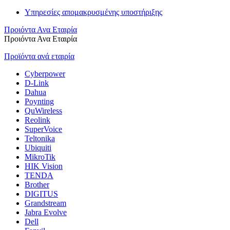
Υπηρεσίες απομακρυσμένης υποστήριξης
Προιόντα Ανα Εταιρία
Προιόντα Ανα Εταιρία
Προϊόντα ανά εταιρία
Cyberpower
D-Link
Dahua
Poynting
QuWireless
Reolink
SuperVoice
Teltonika
Ubiquiti
MikroTik
HIK Vision
TENDA
Brother
DIGITUS
Grandstream
Jabra Evolve
Dell