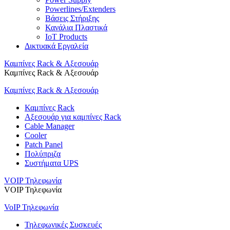
Powerlines/Extenders
Βάσεις Στήριξης
Κανάλια Πλαστικά
IoT Products
Δικτυακά Εργαλεία
Καμπίνες Rack & Αξεσουάρ
Καμπίνες Rack & Αξεσουάρ
Καμπίνες Rack & Αξεσουάρ
Καμπίνες Rack
Αξεσουάρ για καμπίνες Rack
Cable Manager
Cooler
Patch Panel
Πολύπριζα
Συστήματα UPS
VOIP Τηλεφωνία
VOIP Τηλεφωνία
VoIP Τηλεφωνία
Τηλεφωνικές Συσκευές