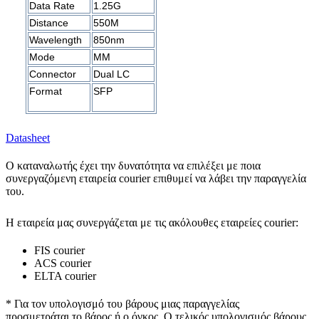
Data Rate
1.25G
Distance
550M
Wavelength
850nm
Mode
MM
Connector
Dual LC
Format
SFP
Datasheet
Ο καταναλωτής έχει την δυνατότητα να επιλέξει με ποια
συνεργαζόμενη εταιρεία courier επιθυμεί να λάβει την παραγγελία
του.
Η εταιρεία μας συνεργάζεται με τις ακόλουθες εταιρείες courier:
FIS courier
ACS courier
ELTA courier
* Για τον υπολογισμό του
βάρους
μιας παραγγελίας
προσμετράται
το βάρος ή ο όγκος
. Ο τελικός υπολογισμός βάρους