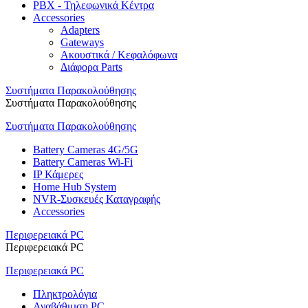
PBX - Τηλεφωνικά Κέντρα
Accessories
Adapters
Gateways
Ακουστικά / Κεφαλόφωνα
Διάφορα Parts
Συστήματα Παρακολούθησης
Συστήματα Παρακολούθησης
Συστήματα Παρακολούθησης
Battery Cameras 4G/5G
Battery Cameras Wi-Fi
IP Κάμερες
Home Hub System
NVR-Συσκευές Καταγραφής
Accessories
Περιφερειακά PC
Περιφερειακά PC
Περιφερειακά PC
Πληκτρολόγια
Αναβάθμιση PC