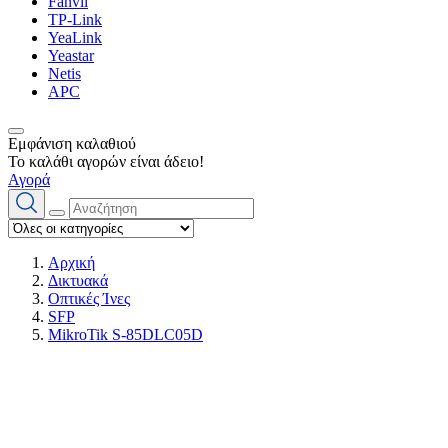
Fanvil
TP-Link
YeaLink
Yeastar
Netis
APC
Εμφάνιση καλαθιού
Το καλάθι αγορών είναι άδειο!
Αγορά
Αρχική
Δικτυακά
Οπτικές Ίνες
SFP
MikroTik S-85DLC05D