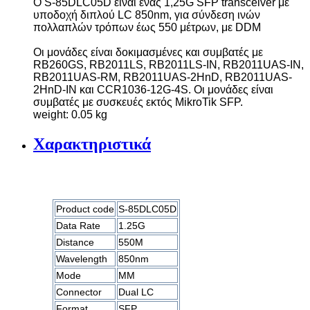
Ο S-85DLC05D είναι ένας 1,25G SFP
transceiver
με
υποδοχή διπλού LC 850nm, για σύνδεση ινών
πολλαπλών τρόπων έως 550 μέτρων, με DDM
Οι μονάδες είναι δοκιμασμένες και συμβατές με
RB260GS, RB2011LS, RB2011LS-IN, RB2011UAS-IN,
RB2011UAS-RM, RB2011UAS-2HnD, RB2011UAS-
2HnD-IN και CCR1036-12G-4S. Οι μονάδες είναι
συμβατές με συσκευές εκτός MikroTik SFP.
weight: 0.05 kg
Χαρακτηριστικά
Product code
S-85DLC05D
Data Rate
1.25G
Distance
550M
Wavelength
850nm
Mode
MM
Connector
Dual LC
Format
SFP