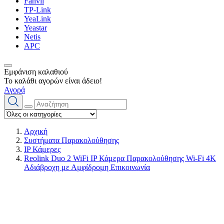
Fanvil
TP-Link
YeaLink
Yeastar
Netis
APC
Εμφάνιση καλαθιού
Το καλάθι αγορών είναι άδειο!
Αγορά
Αρχική
Συστήματα Παρακολούθησης
IP Κάμερες
Reolink Duo 2 WiFi IP Κάμερα Παρακολούθησης Wi-Fi 4K
Αδιάβροχη με Αμφίδρομη Επικοινωνία