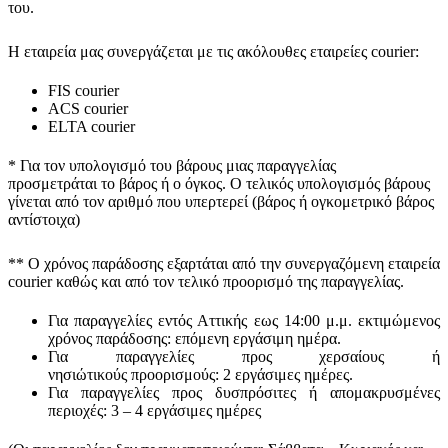
του.
Η εταιρεία μας συνεργάζεται με τις ακόλουθες εταιρείες courier:
FIS courier
ACS courier
ELTA courier
* Για τον υπολογισμό του
βάρους
μιας παραγγελίας
προσμετράται
το βάρος ή ο όγκος
. Ο τελικός υπολογισμός βάρους
γίνεται από τον αριθμό που υπερτερεί (βάρος ή ογκομετρικό βάρος
αντίστοιχα)
** Ο
χρόνος παράδοσης
εξαρτάται από την συνεργαζόμενη εταιρεία
courier καθώς και από τον τελικό προορισμό της παραγγελίας.
Για παραγγελίες εντός Αττικής εως 14:00 μ.μ. εκτιμώμενος
χρόνος παράδοσης:
επόμενη εργάσιμη ημέρα.
Για παραγγελίες προς χερσαίους ή
νησιώτικούς
προορισμούς
:
2 εργάσιμες ημέρες.
Για παραγγελίες προς δυσπρόσιτες ή απομακρυσμένες
περιοχές:
3 – 4 εργάσιμες ημέρες