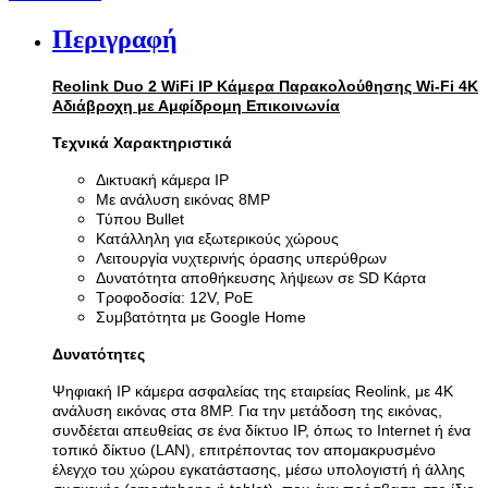
Περιγραφή
Reolink Duo 2 WiFi IP Κάμερα Παρακολούθησης Wi-Fi 4K
Αδιάβροχη με Αμφίδρομη Επικοινωνία
Τεχνικά Χαρακτηριστικά
Δικτυακή κάμερα IP
Με ανάλυση εικόνας 8MP
Τύπου Bullet
Κατάλληλη για εξωτερικούς χώρους
Λειτουργία νυχτερινής όρασης υπερύθρων
Δυνατότητα αποθήκευσης λήψεων σε SD Κάρτα
Τροφοδοσία: 12V, PoE
Συμβατότητα με Google Home
Δυνατότητες
Ψηφιακή IP κάμερα ασφαλείας της εταιρείας Reolink, με 4K
ανάλυση εικόνας στα 8MP. Για την μετάδοση της εικόνας,
συνδέεται απευθείας σε ένα δίκτυο IP, όπως το Internet ή ένα
τοπικό δίκτυο (LAN), επιτρέποντας τον απομακρυσμένο
έλεγχο του χώρου εγκατάστασης, μέσω υπολογιστή ή άλλης