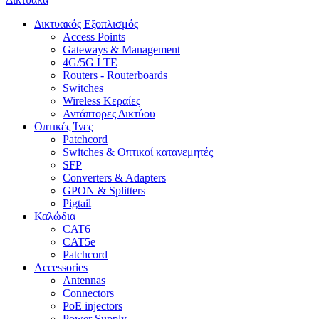
Δικτυακός Εξοπλισμός
Access Points
Gateways & Management
4G/5G LTE
Routers - Routerboards
Switches
Wireless Κεραίες
Αντάπτορες Δικτύου
Οπτικές Ίνες
Patchcord
Switches & Οπτικοί κατανεμητές
SFP
Converters & Adapters
GPON & Splitters
Pigtail
Καλώδια
CAT6
CAT5e
Patchcord
Accessories
Antennas
Connectors
PoE injectors
Power Supply