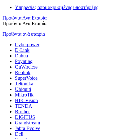
Υπηρεσίες απομακρυσμένης υποστήριξης
Προιόντα Ανα Εταιρία
Προιόντα Ανα Εταιρία
Προϊόντα ανά εταιρία
Cyberpower
D-Link
Dahua
Poynting
QuWireless
Reolink
SuperVoice
Teltonika
Ubiquiti
MikroTik
HIK Vision
TENDA
Brother
DIGITUS
Grandstream
Jabra Evolve
Dell