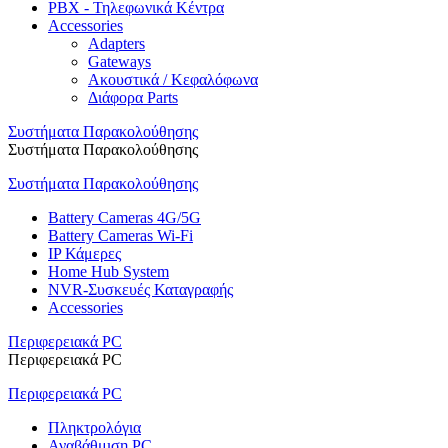
PBX - Τηλεφωνικά Κέντρα
Accessories
Adapters
Gateways
Ακουστικά / Κεφαλόφωνα
Διάφορα Parts
Συστήματα Παρακολούθησης
Συστήματα Παρακολούθησης
Συστήματα Παρακολούθησης
Battery Cameras 4G/5G
Battery Cameras Wi-Fi
IP Κάμερες
Home Hub System
NVR-Συσκευές Καταγραφής
Accessories
Περιφερειακά PC
Περιφερειακά PC
Περιφερειακά PC
Πληκτρολόγια
Αναβάθμιση PC