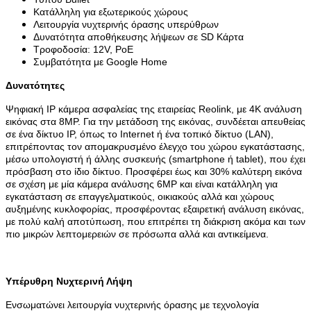
Κατάλληλη για εξωτερικούς χώρους
Λειτουργία νυχτερινής όρασης υπερύθρων
Δυνατότητα αποθήκευσης λήψεων σε SD Κάρτα
Τροφοδοσία: 12V, PoE
Συμβατότητα με Google Home
Δυνατότητες
Ψηφιακή IP κάμερα ασφαλείας της εταιρείας Reolink, με 4K ανάλυση
εικόνας στα 8MP. Για την μετάδοση της εικόνας, συνδέεται απευθείας
σε ένα δίκτυο IP, όπως το Internet ή ένα τοπικό δίκτυο (LAN),
επιτρέποντας τον απομακρυσμένο έλεγχο του χώρου εγκατάστασης,
μέσω υπολογιστή ή άλλης συσκευής (smartphone ή tablet), που έχει
πρόσβαση στο ίδιο δίκτυο. Προσφέρει έως και 30% καλύτερη εικόνα
σε σχέση με μία κάμερα ανάλυσης 6MP και είναι κατάλληλη για
εγκατάσταση σε επαγγελματικούς, οικιακούς αλλά και χώρους
αυξημένης κυκλοφορίας, προσφέροντας εξαιρετική ανάλυση εικόνας,
με πολύ καλή αποτύπωση, που επιτρέπει τη διάκριση ακόμα και των
πιο μικρών λεπτομερειών σε πρόσωπα αλλά και αντικείμενα.
Υπέρυθρη Νυχτερινή Λήψη
Ενσωματώνει λειτουργία νυχτερινής όρασης με τεχνολογία