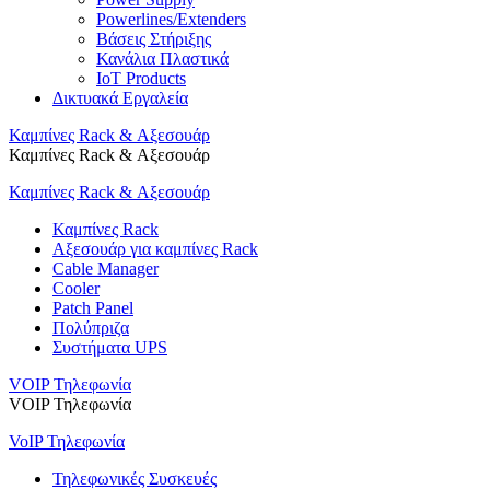
Powerlines/Extenders
Βάσεις Στήριξης
Κανάλια Πλαστικά
IoT Products
Δικτυακά Εργαλεία
Καμπίνες Rack & Αξεσουάρ
Καμπίνες Rack & Αξεσουάρ
Καμπίνες Rack & Αξεσουάρ
Καμπίνες Rack
Αξεσουάρ για καμπίνες Rack
Cable Manager
Cooler
Patch Panel
Πολύπριζα
Συστήματα UPS
VOIP Τηλεφωνία
VOIP Τηλεφωνία
VoIP Τηλεφωνία
Τηλεφωνικές Συσκευές