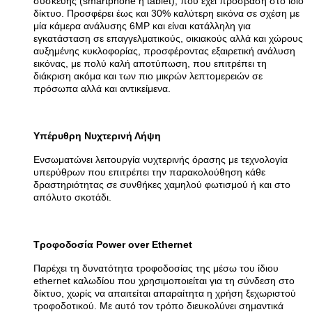
συσκευής (smartphone ή tablet), που έχει πρόσβαση στο ίδιο
δίκτυο. Προσφέρει έως και 30% καλύτερη εικόνα σε σχέση με
μία κάμερα ανάλυσης 6MP και είναι κατάλληλη για
εγκατάσταση σε επαγγελματικούς, οικιακούς αλλά και χώρους
αυξημένης κυκλοφορίας, προσφέροντας εξαιρετική ανάλυση
εικόνας, με πολύ καλή αποτύπωση, που επιτρέπει τη
διάκριση ακόμα και των πιο μικρών λεπτομερειών σε
πρόσωπα αλλά και αντικείμενα.
Υπέρυθρη Νυχτερινή Λήψη
Ενσωματώνει λειτουργία νυχτερινής όρασης με τεχνολογία
υπερύθρων που επιτρέπει την παρακολούθηση κάθε
δραστηριότητας σε συνθήκες χαμηλού φωτισμού ή και στο
απόλυτο σκοτάδι.
Τροφοδοσία Power over Ethernet
Παρέχει τη δυνατότητα τροφοδοσίας της μέσω του ίδιου
ethernet καλωδίου που χρησιμοποιείται για τη σύνδεση στο
δίκτυο, χωρίς να απαιτείται απαραίτητα η χρήση ξεχωριστού
τροφοδοτικού. Με αυτό τον τρόπο διευκολύνει σημαντικά