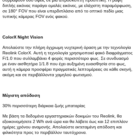
διπλής εικόνας παράγει ομαλές εικόνες, με ελάχιστη παραμόρφωση,
σε 180° FOV που είναι υπερδιπλάσιο από το οπτικό πεδίο μιας
τυπικής κάμερας FOV ενός φακού.
ColorX Night Vision
Απολαύστε την πλήρη έγχρωμη νυχτερινή όραση με την τεχνολογία
Reolink ColorX. Αυτή η τεχνολογία χρησιμοποιεί φακό διαφράγματος
F/1.0 που συλλαμβάνει 4 φορές περισσότερο φως. Σε συνδυασμό
με έναν αισθητήρα 1/1.8 που έχει αυξημένη ευαισθησία στο φως,
αυτή η κάμερα προσφέρει πραγματικές λεπτομέρειες σε κάθε σκηνή,
ακόμη και σε περιβάλλοντα χαμηλού φωτισμού.
Μέγιστη απόδοση
30% περισσότερη διάρκεια ζωής μπαταρίας
Με βάση τα δεδομένα εργαστηριακών δοκιμών του Reolink, θα
εξοικονομήσετε 2 W/h ανά ώρα και θα λάβετε έως και 12 επιπλέον
ημέρες χρόνου αναμονής. Απολαύστε εκτεταμένη απόδοση και
φιλικότητα προς το περιβάλλον ταυτόχρονα.