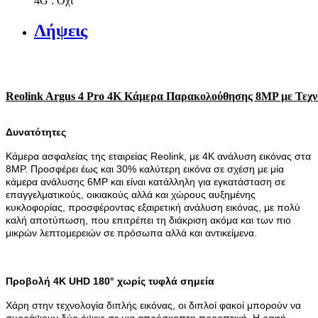
4G : Όχι
Λήψεις
Reolink Argus 4 Pro 4K Κάμερα Παρακολούθησης 8MP με Τεχνο
Δυνατότητες
Kάμερα ασφαλείας της εταιρείας Reolink, με 4K ανάλυση εικόνας στα
8MP. Προσφέρει έως και 30% καλύτερη εικόνα σε σχέση με μία
κάμερα ανάλυσης 6MP και είναι κατάλληλη για εγκατάσταση σε
επαγγελματικούς, οικιακούς αλλά και χώρους αυξημένης
κυκλοφορίας, προσφέροντας εξαιρετική ανάλυση εικόνας, με πολύ
καλή αποτύπωση, που επιτρέπει τη διάκριση ακόμα και των πιο
μικρών λεπτομερειών σε πρόσωπα αλλά και αντικείμενα.
Προβολή 4K UHD 180° χωρίς τυφλά σημεία
Χάρη στην τεχνολογία διπλής εικόνας, οι διπλοί φακοί μπορούν να
συρράψουν δύο όψεις σε μια απρόσκοπτη προοπτική. Η ραφή