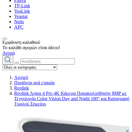
Fanvil
TP-Link
YeaLink
Yeastar
Netis
APC
Εμφάνιση καλαθιού
Το καλάθι αγορών είναι άδειο!
Αγορά
Αρχική
Προϊόντα ανά εταιρία
Reolink
Reolink Argus 4 Pro 4K Κάμερα Παρακολούθησης 8MP με
Τεχνολογία Color Vision Day and Night 180° και Καταγραφή
Τυφλού Σημείου