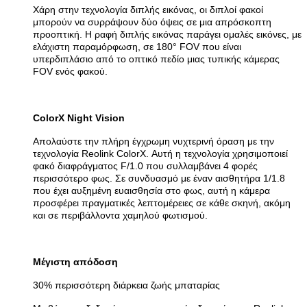
Χάρη στην τεχνολογία διπλής εικόνας, οι διπλοί φακοί
μπορούν να συρράψουν δύο όψεις σε μια απρόσκοπτη
προοπτική. Η ραφή διπλής εικόνας παράγει ομαλές εικόνες, με
ελάχιστη παραμόρφωση, σε 180° FOV που είναι
υπερδιπλάσιο από το οπτικό πεδίο μιας τυπικής κάμερας
FOV ενός φακού.
ColorX Night Vision
Απολαύστε την πλήρη έγχρωμη νυχτερινή όραση με την
τεχνολογία Reolink ColorX. Αυτή η τεχνολογία χρησιμοποιεί
φακό διαφράγματος F/1.0 που συλλαμβάνει 4 φορές
περισσότερο φως. Σε συνδυασμό με έναν αισθητήρα 1/1.8
που έχει αυξημένη ευαισθησία στο φως, αυτή η κάμερα
προσφέρει πραγματικές λεπτομέρειες σε κάθε σκηνή, ακόμη
και σε περιβάλλοντα χαμηλού φωτισμού.
Μέγιστη απόδοση
30% περισσότερη διάρκεια ζωής μπαταρίας