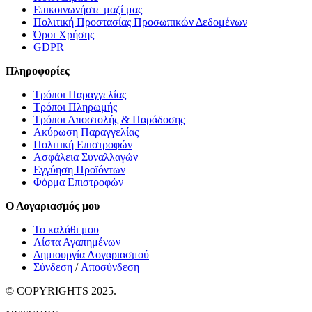
Επικοινωνήστε μαζί μας
Πολιτική Προστασίας Προσωπικών Δεδομένων
Όροι Χρήσης
GDPR
Πληροφορίες
Τρόποι Παραγγελίας
Τρόποι Πληρωμής
Τρόποι Αποστολής & Παράδοσης
Ακύρωση Παραγγελίας
Πολιτική Επιστροφών
Ασφάλεια Συναλλαγών
Εγγύηση Προϊόντων
Φόρμα Επιστροφών
Ο Λογαριασμός μου
Το καλάθι μου
Λίστα Αγαπημένων
Δημιουργία Λογαριασμού
Σύνδεση
/
Αποσύνδεση
© COPYRIGHTS 2025.