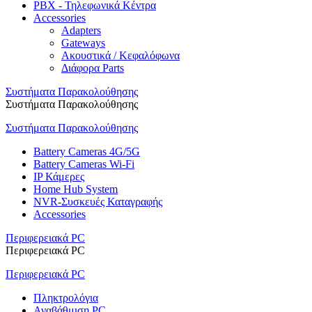
PBX - Τηλεφωνικά Κέντρα
Accessories
Adapters
Gateways
Ακουστικά / Κεφαλόφωνα
Διάφορα Parts
Συστήματα Παρακολούθησης
Συστήματα Παρακολούθησης
Συστήματα Παρακολούθησης
Battery Cameras 4G/5G
Battery Cameras Wi-Fi
IP Κάμερες
Home Hub System
NVR-Συσκευές Καταγραφής
Accessories
Περιφερειακά PC
Περιφερειακά PC
Περιφερειακά PC
Πληκτρολόγια
Αναβάθμιση PC