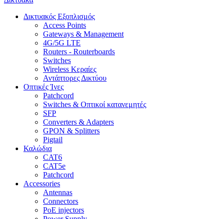
Δικτυακός Εξοπλισμός
Access Points
Gateways & Management
4G/5G LTE
Routers - Routerboards
Switches
Wireless Κεραίες
Αντάπτορες Δικτύου
Οπτικές Ίνες
Patchcord
Switches & Οπτικοί κατανεμητές
SFP
Converters & Adapters
GPON & Splitters
Pigtail
Καλώδια
CAT6
CAT5e
Patchcord
Accessories
Antennas
Connectors
PoE injectors
Power Supply