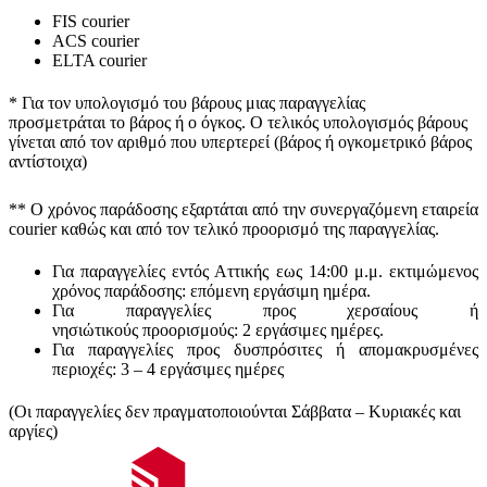
FIS courier
ACS courier
ELTA courier
* Για τον υπολογισμό του
βάρους
μιας παραγγελίας
προσμετράται
το βάρος ή ο όγκος
. Ο τελικός υπολογισμός βάρους
γίνεται από τον αριθμό που υπερτερεί (βάρος ή ογκομετρικό βάρος
αντίστοιχα)
** Ο
χρόνος παράδοσης
εξαρτάται από την συνεργαζόμενη εταιρεία
courier καθώς και από τον τελικό προορισμό της παραγγελίας.
Για παραγγελίες εντός Αττικής εως 14:00 μ.μ. εκτιμώμενος
χρόνος παράδοσης:
επόμενη εργάσιμη ημέρα.
Για παραγγελίες προς χερσαίους ή
νησιώτικούς
προορισμούς
:
2 εργάσιμες ημέρες.
Για παραγγελίες προς δυσπρόσιτες ή απομακρυσμένες
περιοχές:
3 – 4 εργάσιμες ημέρες
(Οι παραγγελίες δεν πραγματοποιούνται Σάββατα – Κυριακές και
αργίες)