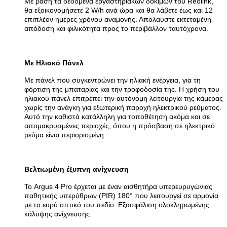
Με βάση τα δεδομένα εργαστηριακών δοκιμών του Reolink,
θα εξοικονομήσετε 2 W/h ανά ώρα και θα λάβετε έως και 12
επιπλέον ημέρες χρόνου αναμονής. Απολαύστε εκτεταμένη
απόδοση και φιλικότητα προς το περιβάλλον ταυτόχρονα.
Με Ηλιακό Πάνελ
Με πάνελ που συγκεντρώνει την ηλιακή ενέργεια, για τη
φόρτιση της μπαταρίας και την τροφοδοσία της. Η χρήση του
ηλιακού πάνελ επιτρέπει την αυτόνομη λειτουργία της κάμερας
χωρίς την ανάγκη για εξωτερική παροχή ηλεκτρικού ρεύματος.
Αυτό την καθιστά κατάλληλη για τοποθέτηση ακόμα και σε
απομακρυσμένες περιοχές, όπου η πρόσβαση σε ηλεκτρικό
ρεύμα είναι περιορισμένη.
Βελτιωμένη έξυπνη ανίχνευση
Το Argus 4 Pro έρχεται με έναν αισθητήρα υπερευρυγώνιας
παθητικής υπερύθρων (PIR) 180° που λειτουργεί σε αρμονία
με το ευρύ οπτικό του πεδίο. Εξασφάλιση ολοκληρωμένης
κάλυψης ανίχνευσης.