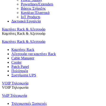
Powerlines/Extenders
Βάσεις Στήριξης
Κανάλια Πλαστικά
IoT Products
Δικτυακά Εργαλεία
Καμπίνες Rack & Αξεσουάρ
Καμπίνες Rack & Αξεσουάρ
Καμπίνες Rack & Αξεσουάρ
Καμπίνες Rack
Αξεσουάρ για καμπίνες Rack
Cable Manager
Cooler
Patch Panel
Πολύπριζα
Συστήματα UPS
VOIP Τηλεφωνία
VOIP Τηλεφωνία
VoIP Τηλεφωνία
Τηλεφωνικές Συσκευές