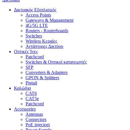
Δικτυακός Εξοπλισμός
Access Points
Gateways & Management
4G/5G LTE
Routers - Routerboards
Switches
Wireless Κεραίες
Αντάπτορες Δικτύου
Οπτικές Ίνες
Patchcord
Switches & Οπτικοί κατανεμητές
SFP
Converters & Adapters
GPON & Splitters
Pigtail
Καλώδια
CAT6
CAT5e
Patchcord
Accessories
Antennas
Connectors
PoE injectors
Power Supply