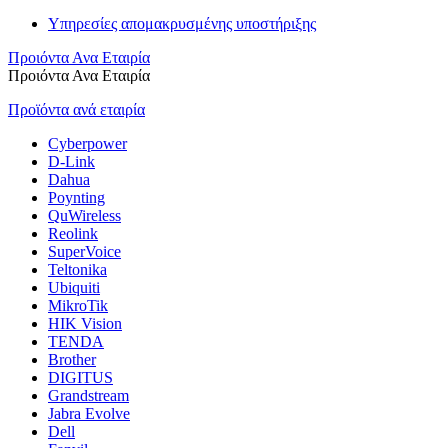
Υπηρεσίες απομακρυσμένης υποστήριξης
Προιόντα Ανα Εταιρία
Προιόντα Ανα Εταιρία
Προϊόντα ανά εταιρία
Cyberpower
D-Link
Dahua
Poynting
QuWireless
Reolink
SuperVoice
Teltonika
Ubiquiti
MikroTik
HIK Vision
TENDA
Brother
DIGITUS
Grandstream
Jabra Evolve
Dell