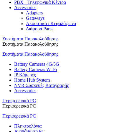
PBX - Τηλεφωνικά Κέντρα
Accessories
Adapters
Gateways
Ακουστικά / Κεφαλόφωνα
Διάφορα Parts
Συστήματα Παρακολούθησης
Συστήματα Παρακολούθησης
Συστήματα Παρακολούθησης
Battery Cameras 4G/5G
Battery Cameras Wi-Fi
IP Κάμερες
Home Hub System
NVR-Συσκευές Καταγραφής
Accessories
Περιφερειακά PC
Περιφερειακά PC
Περιφερειακά PC
Πληκτρολόγια
Αναβάθμιση PC