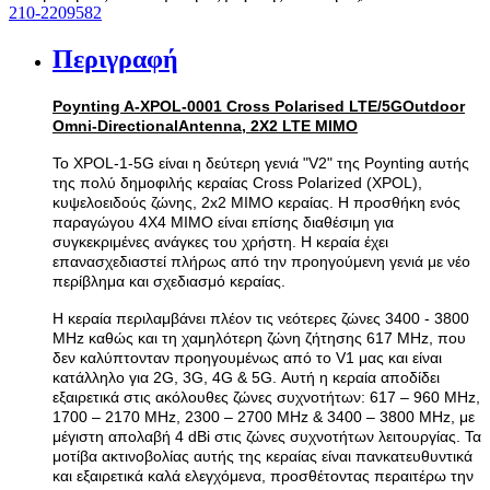
210-2209582
Περιγραφή
Poynting A-XPOL-0001 Cross Polarised LTE/5GOutdoor
Omni-DirectionalAntenna, 2X2 LTE MIMO
Το XPOL-1-5G είναι η δεύτερη γενιά "V2" της Poynting αυτής
της πολύ δημοφιλής κεραίας Cross Polarized (XPOL),
κυψελοειδούς ζώνης, 2x2 MIMO κεραίας. Η προσθήκη ενός
παραγώγου 4X4 MIMO είναι επίσης διαθέσιμη για
συγκεκριμένες ανάγκες του χρήστη. Η κεραία έχει
επανασχεδιαστεί πλήρως από την προηγούμενη γενιά με νέο
περίβλημα και σχεδιασμό κεραίας.
Η κεραία περιλαμβάνει πλέον τις νεότερες ζώνες 3400 - 3800
MHz καθώς και τη χαμηλότερη ζώνη ζήτησης 617 MHz, που
δεν καλύπτονταν προηγουμένως από το V1 μας και είναι
κατάλληλο για 2G, 3G, 4G & 5G. Αυτή η κεραία αποδίδει
εξαιρετικά στις ακόλουθες ζώνες συχνοτήτων: 617 – 960 MHz,
1700 – 2170 MHz, 2300 – 2700 MHz & 3400 – 3800 MHz, με
μέγιστη απολαβή 4 dBi στις ζώνες συχνοτήτων λειτουργίας. Τα
μοτίβα ακτινοβολίας αυτής της κεραίας είναι πανκατευθυντικά
και εξαιρετικά καλά ελεγχόμενα, προσθέτοντας περαιτέρω την