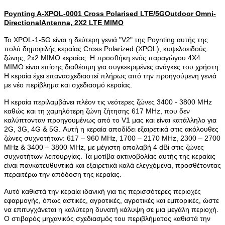
Poynting A-XPOL-0001 Cross Polarised LTE/5GOutdoor Omni-
DirectionalAntenna, 2X2 LTE MIMO
Το XPOL-1-5G είναι η δεύτερη γενιά "V2" της Poynting αυτής της
πολύ δημοφιλής κεραίας Cross Polarized (XPOL), κυψελοειδούς
ζώνης, 2x2 MIMO κεραίας. Η προσθήκη ενός παραγώγου 4X4
MIMO είναι επίσης διαθέσιμη για συγκεκριμένες ανάγκες του χρήστη.
Η κεραία έχει επανασχεδιαστεί πλήρως από την προηγούμενη γενιά
με νέο περίβλημα και σχεδιασμό κεραίας.
Η κεραία περιλαμβάνει πλέον τις νεότερες ζώνες 3400 - 3800 MHz
καθώς και τη χαμηλότερη ζώνη ζήτησης 617 MHz, που δεν
καλύπτονταν προηγουμένως από το V1 μας και είναι κατάλληλο για
2G, 3G, 4G & 5G. Αυτή η κεραία αποδίδει εξαιρετικά στις ακόλουθες
ζώνες συχνοτήτων: 617 – 960 MHz, 1700 – 2170 MHz, 2300 – 2700
MHz & 3400 – 3800 MHz, με μέγιστη απολαβή 4 dBi στις ζώνες
συχνοτήτων λειτουργίας. Τα μοτίβα ακτινοβολίας αυτής της κεραίας
είναι πανκατευθυντικά και εξαιρετικά καλά ελεγχόμενα, προσθέτοντας
περαιτέρω την απόδοση της κεραίας.
Αυτό καθιστά την κεραία ιδανική για τις περισσότερες περιοχές
εφαρμογής, όπως αστικές, αγροτικές, αγροτικές και εμπορικές, ώστε
να επιτυγχάνεται η καλύτερη δυνατή κάλυψη σε μια μεγάλη περιοχή.
Ο στιβαρός μηχανικός σχεδιασμός του περιβλήματος καθιστά την