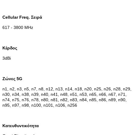
Cellular Freq. Σειρά
617 - 3800 MHz
Κέρδος
3dBi
Ζώνες 5G
n1, n2, n3, n5, n7, n8, n12, n13, n14, n18, n20, n25, n26, n28, n29,
n30, n34, n38, n39, n40, n41, n48, n51, n53, n65, n66, n67, n71,
n74, n75, n76, n78, n80, n81, n82, n83, n84, n85, n86, n89, n90,
n95, n97, n98, n100, n101, n106, n256
Κατευθυντικότητα