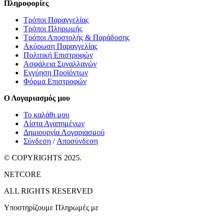
Πληροφορίες
Τρόποι Παραγγελίας
Τρόποι Πληρωμής
Τρόποι Αποστολής & Παράδοσης
Ακύρωση Παραγγελίας
Πολιτική Επιστροφών
Ασφάλεια Συναλλαγών
Εγγύηση Προϊόντων
Φόρμα Επιστροφών
Ο Λογαριασμός μου
Το καλάθι μου
Λίστα Αγαπημένων
Δημιουργία Λογαριασμού
Σύνδεση
/
Αποσύνδεση
© COPYRIGHTS 2025.
NETCORE
ALL RIGHTS RESERVED
Υποστηρίζουμε Πληρωμές με