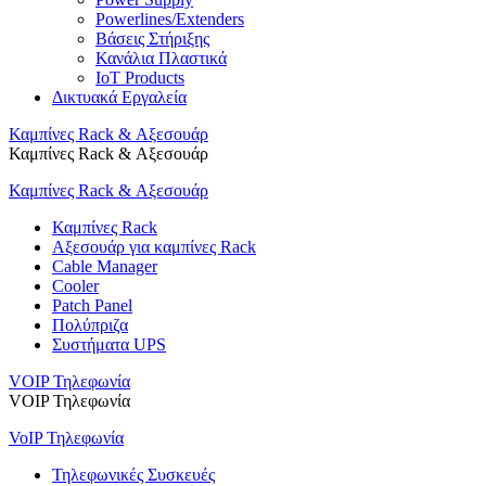
Powerlines/Extenders
Βάσεις Στήριξης
Κανάλια Πλαστικά
IoT Products
Δικτυακά Εργαλεία
Καμπίνες Rack & Αξεσουάρ
Καμπίνες Rack & Αξεσουάρ
Καμπίνες Rack & Αξεσουάρ
Καμπίνες Rack
Αξεσουάρ για καμπίνες Rack
Cable Manager
Cooler
Patch Panel
Πολύπριζα
Συστήματα UPS
VOIP Τηλεφωνία
VOIP Τηλεφωνία
VoIP Τηλεφωνία
Τηλεφωνικές Συσκευές