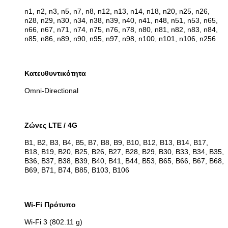
n1, n2, n3, n5, n7, n8, n12, n13, n14, n18, n20, n25, n26,
n28, n29, n30, n34, n38, n39, n40, n41, n48, n51, n53, n65,
n66, n67, n71, n74, n75, n76, n78, n80, n81, n82, n83, n84,
n85, n86, n89, n90, n95, n97, n98, n100, n101, n106, n256
Κατευθυντικότητα
Omni-Directional
Ζώνες LTE / 4G
B1, B2, B3, B4, B5, B7, B8, B9, B10, B12, B13, B14, B17,
B18, B19, B20, B25, B26, B27, B28, B29, B30, B33, B34, B35,
B36, B37, B38, B39, B40, B41, B44, B53, B65, B66, B67, B68,
B69, B71, B74, B85, B103, B106
Wi-Fi Πρότυπο
Wi-Fi 3 (802.11 g)