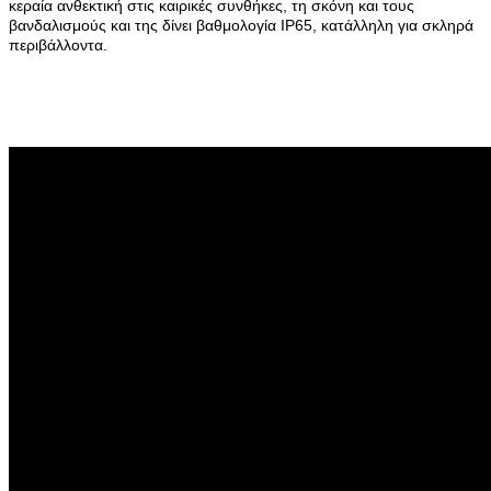
κεραία ανθεκτική στις καιρικές συνθήκες, τη σκόνη και τους
βανδαλισμούς και της δίνει βαθμολογία IP65, κατάλληλη για σκληρά
περιβάλλοντα.