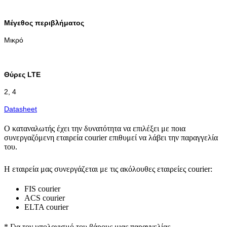
Μέγεθος περιβλήματος
Μικρό
Θύρες LTE
2, 4
Datasheet
Ο καταναλωτής έχει την δυνατότητα να επιλέξει με ποια
συνεργαζόμενη εταιρεία courier επιθυμεί να λάβει την παραγγελία
του.
Η εταιρεία μας συνεργάζεται με τις ακόλουθες εταιρείες courier:
FIS courier
ACS courier
ELTA courier
* Για τον υπολογισμό του
βάρους
μιας παραγγελίας