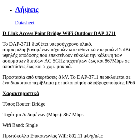
Λήψεις
Datasheet
D-Link Access Point Bridge WiFi Outdoor DAP-3711
Το DAP-3711 διαθέτει υπερσύγχρονο υλικό,
συμπεριλαμβανομένων ισχυρών κατευθυντικών κεραιών15 dBi
υψηλής απόδοσης που επεκτείνουν εύκολα την κάλυψη των
ασύρματων δικτύων AC 5GHz ταχυτήτων έως και 867Mbps σε
αποστάσεις έως και 5 χλμ. μακριά.
Προστασία από υπερτάσεις 8 kV. Το DAP-3711 περικλείεται σε
ένα διακριτικό περίβλημα με πιστοποίηση αδιαβροχοποίησης IP66
Χαρακτηριστικά
Τύπος Router: Bridge
Ταχύτητα Δεδομένων (Mbps): 867 Mbps
Wifi Band: Single
Πρωτόκολλο Επικοινωνίας Wifi: 802.11 a/b/g/n/ac