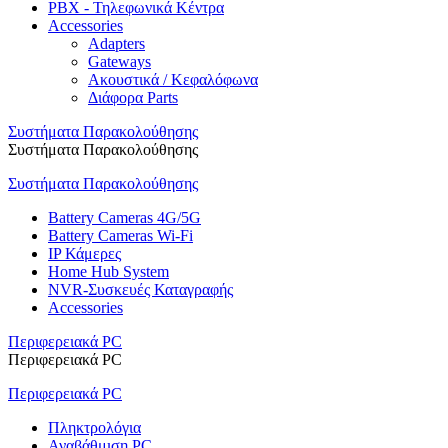
PBX - Τηλεφωνικά Κέντρα
Accessories
Adapters
Gateways
Ακουστικά / Κεφαλόφωνα
Διάφορα Parts
Συστήματα Παρακολούθησης
Συστήματα Παρακολούθησης
Συστήματα Παρακολούθησης
Battery Cameras 4G/5G
Battery Cameras Wi-Fi
IP Κάμερες
Home Hub System
NVR-Συσκευές Καταγραφής
Accessories
Περιφερειακά PC
Περιφερειακά PC
Περιφερειακά PC
Πληκτρολόγια
Αναβάθμιση PC