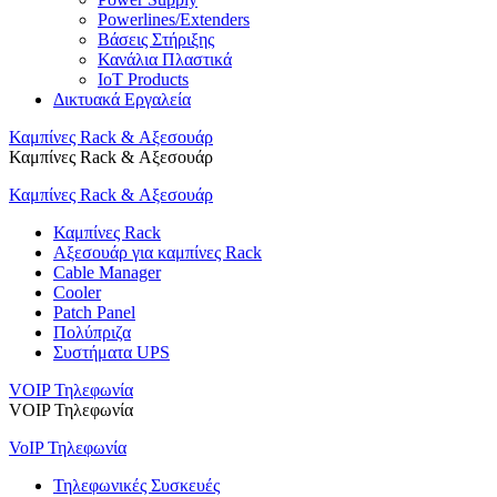
Powerlines/Extenders
Βάσεις Στήριξης
Κανάλια Πλαστικά
IoT Products
Δικτυακά Εργαλεία
Καμπίνες Rack & Αξεσουάρ
Καμπίνες Rack & Αξεσουάρ
Καμπίνες Rack & Αξεσουάρ
Καμπίνες Rack
Αξεσουάρ για καμπίνες Rack
Cable Manager
Cooler
Patch Panel
Πολύπριζα
Συστήματα UPS
VOIP Τηλεφωνία
VOIP Τηλεφωνία
VoIP Τηλεφωνία
Τηλεφωνικές Συσκευές