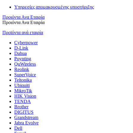
Υπηρεσίες απομακρυσμένης υποστήριξης
Προιόντα Ανα Εταιρία
Προιόντα Ανα Εταιρία
Προϊόντα ανά εταιρία
Cyberpower
D-Link
Dahua
Poynting
QuWireless
Reolink
SuperVoice
Teltonika
Ubiquiti
MikroTik
HIK Vision
TENDA
Brother
DIGITUS
Grandstream
Jabra Evolve
Dell