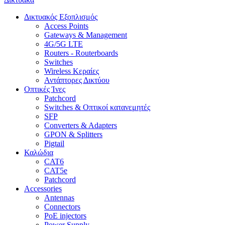
Δικτυακός Εξοπλισμός
Access Points
Gateways & Management
4G/5G LTE
Routers - Routerboards
Switches
Wireless Κεραίες
Αντάπτορες Δικτύου
Οπτικές Ίνες
Patchcord
Switches & Οπτικοί κατανεμητές
SFP
Converters & Adapters
GPON & Splitters
Pigtail
Καλώδια
CAT6
CAT5e
Patchcord
Accessories
Antennas
Connectors
PoE injectors
Power Supply