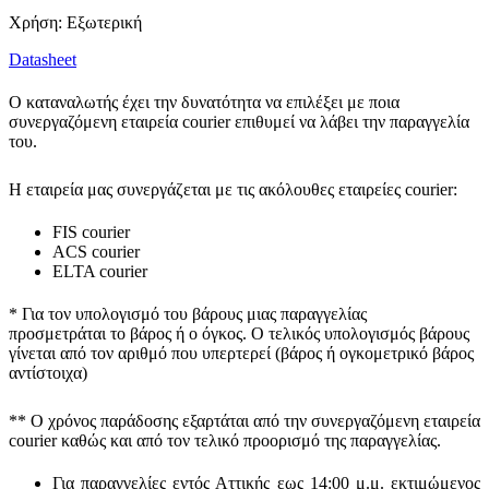
Χρήση: Εξωτερική
Datasheet
Ο καταναλωτής έχει την δυνατότητα να επιλέξει με ποια
συνεργαζόμενη εταιρεία courier επιθυμεί να λάβει την παραγγελία
του.
Η εταιρεία μας συνεργάζεται με τις ακόλουθες εταιρείες courier:
FIS courier
ACS courier
ELTA courier
* Για τον υπολογισμό του
βάρους
μιας παραγγελίας
προσμετράται
το βάρος ή ο όγκος
. Ο τελικός υπολογισμός βάρους
γίνεται από τον αριθμό που υπερτερεί (βάρος ή ογκομετρικό βάρος
αντίστοιχα)
** Ο
χρόνος παράδοσης
εξαρτάται από την συνεργαζόμενη εταιρεία
courier καθώς και από τον τελικό προορισμό της παραγγελίας.
Για παραγγελίες εντός Αττικής εως 14:00 μ.μ. εκτιμώμενος