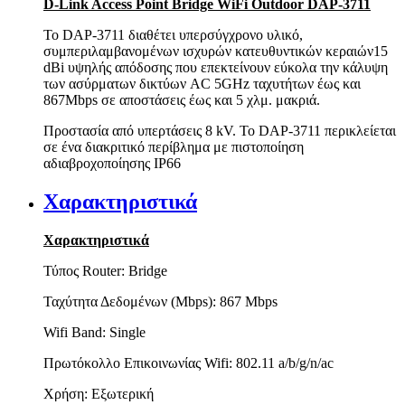
D-Link Access Point Bridge WiFi Outdoor DAP-3711
Το DAP-3711 διαθέτει υπερσύγχρονο υλικό,
συμπεριλαμβανομένων ισχυρών κατευθυντικών κεραιών15
dBi υψηλής απόδοσης που επεκτείνουν εύκολα την κάλυψη
των ασύρματων δικτύων AC 5GHz ταχυτήτων έως και
867Mbps σε αποστάσεις έως και 5 χλμ. μακριά.
Προστασία από υπερτάσεις 8 kV. Το DAP-3711 περικλείεται
σε ένα διακριτικό περίβλημα με πιστοποίηση
αδιαβροχοποίησης IP66
Χαρακτηριστικά
Χαρακτηριστικά
Τύπος Router: Bridge
Ταχύτητα Δεδομένων (Mbps): 867 Mbps
Wifi Band: Single
Πρωτόκολλο Επικοινωνίας Wifi: 802.11 a/b/g/n/ac
Χρήση: Εξωτερική