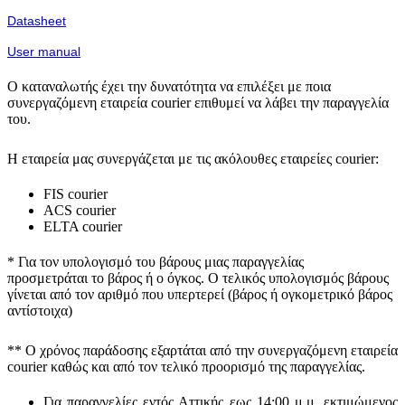
Datasheet
User manual
Ο καταναλωτής έχει την δυνατότητα να επιλέξει με ποια
συνεργαζόμενη εταιρεία courier επιθυμεί να λάβει την παραγγελία
του.
Η εταιρεία μας συνεργάζεται με τις ακόλουθες εταιρείες courier:
FIS courier
ACS courier
ELTA courier
* Για τον υπολογισμό του
βάρους
μιας παραγγελίας
προσμετράται
το βάρος ή ο όγκος
. Ο τελικός υπολογισμός βάρους
γίνεται από τον αριθμό που υπερτερεί (βάρος ή ογκομετρικό βάρος
αντίστοιχα)
** Ο
χρόνος παράδοσης
εξαρτάται από την συνεργαζόμενη εταιρεία
courier καθώς και από τον τελικό προορισμό της παραγγελίας.
Για παραγγελίες εντός Αττικής εως 14:00 μ.μ. εκτιμώμενος