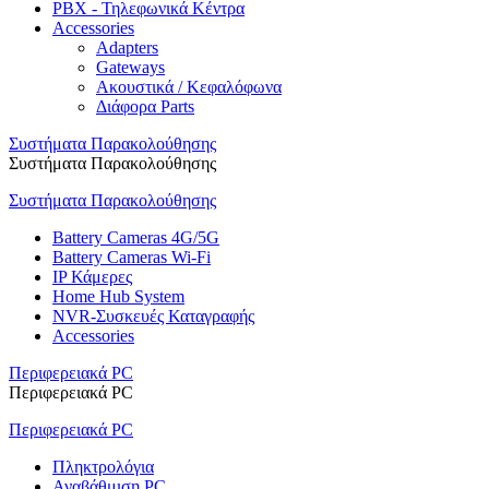
PBX - Τηλεφωνικά Κέντρα
Accessories
Adapters
Gateways
Ακουστικά / Κεφαλόφωνα
Διάφορα Parts
Συστήματα Παρακολούθησης
Συστήματα Παρακολούθησης
Συστήματα Παρακολούθησης
Battery Cameras 4G/5G
Battery Cameras Wi-Fi
IP Κάμερες
Home Hub System
NVR-Συσκευές Καταγραφής
Accessories
Περιφερειακά PC
Περιφερειακά PC
Περιφερειακά PC
Πληκτρολόγια
Αναβάθμιση PC