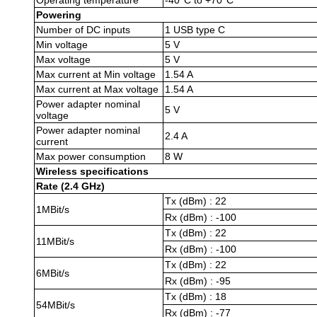
Powering
Number of DC inputs
1 USB type C
Min voltage
5 V
Max voltage
5 V
Max current at Min voltage
1.54 A
Max current at Max voltage
1.54 A
Power adapter nominal
5 V
voltage
Power adapter nominal
2.4 A
current
Max power consumption
8 W
Wireless specifications
Rate (2.4 GHz)
Tx (dBm) : 22
1MBit/s
Rx (dBm) : -100
Tx (dBm) : 22
11MBit/s
Rx (dBm) : -100
Tx (dBm) : 22
6MBit/s
Rx (dBm) : -95
Tx (dBm) : 18
54MBit/s
Rx (dBm) : -77