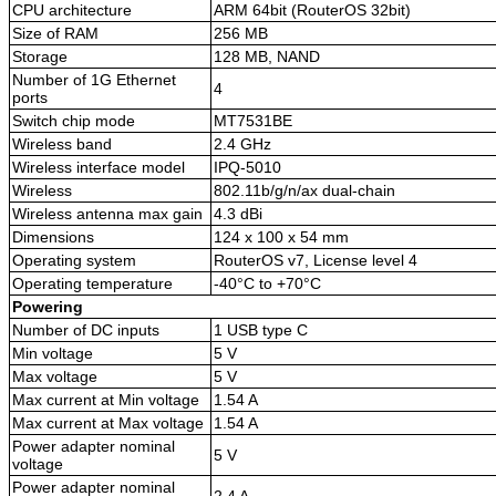
CPU architecture
ARM 64bit (RouterOS 32bit)
Size of RAM
256 MB
Storage
128 MB, NAND
Number of 1G Ethernet
4
ports
Switch chip mode
MT7531BE
Wireless band
2.4 GHz
Wireless interface model
IPQ-5010
Wireless
802.11b/g/n/ax dual-chain
Wireless antenna max gain
4.3 dBi
Dimensions
124 x 100 x 54 mm
Operating system
RouterOS v7, License level 4
Operating temperature
-40°C to +70°C
Powering
Number of DC inputs
1 USB type C
Min voltage
5 V
Max voltage
5 V
Max current at Min voltage
1.54 A
Max current at Max voltage
1.54 A
Power adapter nominal
5 V
voltage
Power adapter nominal
2.4 A