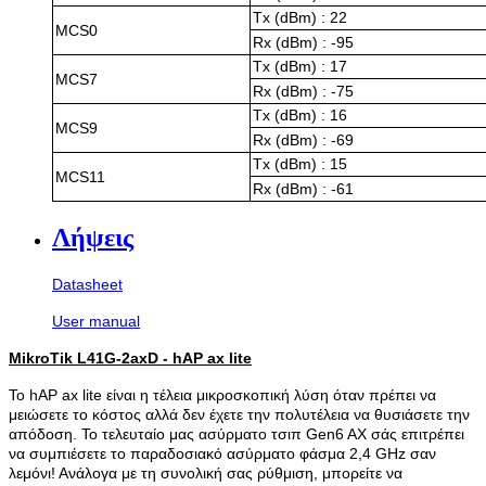
Tx (dBm) : 22
MCS0
Rx (dBm) : -95
Tx (dBm) : 17
MCS7
Rx (dBm) : -75
Tx (dBm) : 16
MCS9
Rx (dBm) : -69
Tx (dBm) : 15
MCS11
Rx (dBm) : -61
Λήψεις
Datasheet
User manual
MikroTik L41G-2axD - hAP ax lite
Το hAP ax lite είναι η τέλεια μικροσκοπική λύση όταν πρέπει να
μειώσετε το κόστος αλλά δεν έχετε την πολυτέλεια να θυσιάσετε την
απόδοση. Το τελευταίο μας ασύρματο τσιπ Gen6 AX σάς επιτρέπει
να συμπιέσετε το παραδοσιακό ασύρματο φάσμα 2,4 GHz σαν
λεμόνι! Ανάλογα με τη συνολική σας ρύθμιση, μπορείτε να