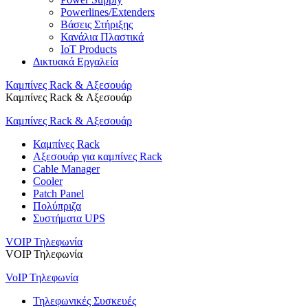
Powerlines/Extenders
Βάσεις Στήριξης
Κανάλια Πλαστικά
IoT Products
Δικτυακά Εργαλεία
Καμπίνες Rack & Αξεσουάρ
Καμπίνες Rack & Αξεσουάρ
Καμπίνες Rack & Αξεσουάρ
Καμπίνες Rack
Αξεσουάρ για καμπίνες Rack
Cable Manager
Cooler
Patch Panel
Πολύπριζα
Συστήματα UPS
VOIP Τηλεφωνία
VOIP Τηλεφωνία
VoIP Τηλεφωνία
Τηλεφωνικές Συσκευές