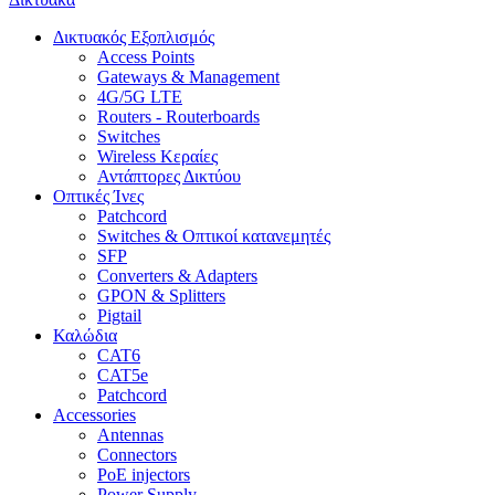
Δικτυακός Εξοπλισμός
Access Points
Gateways & Management
4G/5G LTE
Routers - Routerboards
Switches
Wireless Κεραίες
Αντάπτορες Δικτύου
Οπτικές Ίνες
Patchcord
Switches & Οπτικοί κατανεμητές
SFP
Converters & Adapters
GPON & Splitters
Pigtail
Καλώδια
CAT6
CAT5e
Patchcord
Accessories
Antennas
Connectors
PoE injectors
Power Supply