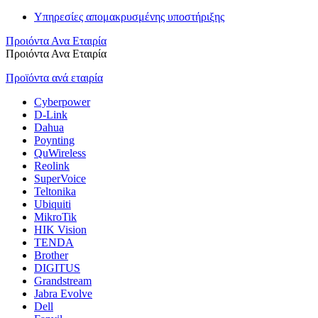
Υπηρεσίες απομακρυσμένης υποστήριξης
Προιόντα Ανα Εταιρία
Προιόντα Ανα Εταιρία
Προϊόντα ανά εταιρία
Cyberpower
D-Link
Dahua
Poynting
QuWireless
Reolink
SuperVoice
Teltonika
Ubiquiti
MikroTik
HIK Vision
TENDA
Brother
DIGITUS
Grandstream
Jabra Evolve
Dell