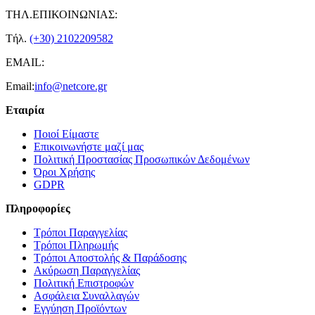
ΤΗΛ.ΕΠΙΚΟΙΝΩΝΙΑΣ:
Τήλ.
(+30) 2102209582
EMAIL:
Email:
info@netcore.gr
Εταιρία
Ποιοί Είμαστε
Επικοινωνήστε μαζί μας
Πολιτική Προστασίας Προσωπικών Δεδομένων
Όροι Χρήσης
GDPR
Πληροφορίες
Τρόποι Παραγγελίας
Τρόποι Πληρωμής
Τρόποι Αποστολής & Παράδοσης
Ακύρωση Παραγγελίας
Πολιτική Επιστροφών
Ασφάλεια Συναλλαγών
Εγγύηση Προϊόντων