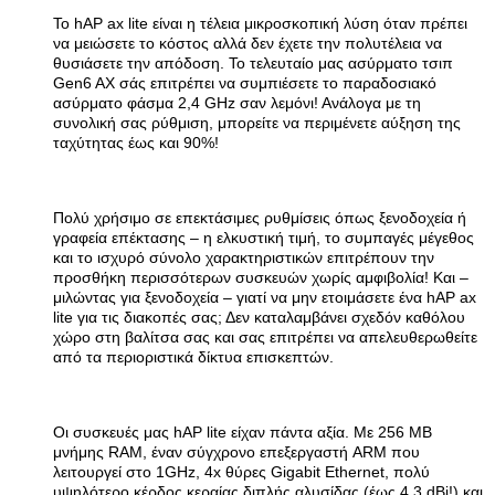
Το hAP ax lite είναι η τέλεια μικροσκοπική λύση όταν πρέπει
να μειώσετε το κόστος αλλά δεν έχετε την πολυτέλεια να
θυσιάσετε την απόδοση. Το τελευταίο μας ασύρματο τσιπ
Gen6 AX σάς επιτρέπει να συμπιέσετε το παραδοσιακό
ασύρματο φάσμα 2,4 GHz σαν λεμόνι! Ανάλογα με τη
συνολική σας ρύθμιση, μπορείτε να περιμένετε αύξηση της
ταχύτητας έως και 90%!
Πολύ χρήσιμο σε επεκτάσιμες ρυθμίσεις όπως ξενοδοχεία ή
γραφεία επέκτασης – η ελκυστική τιμή, το συμπαγές μέγεθος
και το ισχυρό σύνολο χαρακτηριστικών επιτρέπουν την
προσθήκη περισσότερων συσκευών χωρίς αμφιβολία! Και –
μιλώντας για ξενοδοχεία – γιατί να μην ετοιμάσετε ένα hAP ax
lite για τις διακοπές σας; Δεν καταλαμβάνει σχεδόν καθόλου
χώρο στη βαλίτσα σας και σας επιτρέπει να απελευθερωθείτε
από τα περιοριστικά δίκτυα επισκεπτών.
Οι συσκευές μας hAP lite είχαν πάντα αξία. Με 256 MB
μνήμης RAM, έναν σύγχρονο επεξεργαστή ARM που
λειτουργεί στο 1GHz, 4x θύρες Gigabit Ethernet, πολύ
υψηλότερο κέρδος κεραίας διπλής αλυσίδας (έως 4,3 dBi!) και