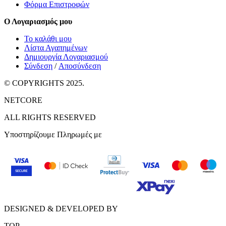
Φόρμα Επιστροφών
Ο Λογαριασμός μου
Το καλάθι μου
Λίστα Αγαπημένων
Δημιουργία Λογαριασμού
Σύνδεση
/
Αποσύνδεση
© COPYRIGHTS 2025.
NETCORE
ALL RIGHTS RESERVED
Υποστηρίζουμε Πληρωμές με
DESIGNED & DEVELOPED BY
TOP