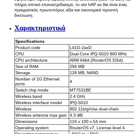
πλήρη οπτικό επανασχεδιασμό, το νέο hAP ax lite είναι ένας
πραγματικός πρωτοπόρος αξία και οικονομικά προσιτή
δικτύωση.
Χαρακτηριστικά
Specifications
Product code
L41G-2axD
CPU
Dual-Core IPQ-5010 800 MHz
CPU architecture
ARM 64bit (RouterOS 32bit)
Size of RAM
256 MB
Storage
128 MB, NAND
Number of 1G Ethernet
4
ports
Switch chip mode
MT7531BE
Wireless band
2.4 GHz
Wireless interface model
IPQ-5010
Wireless
802.11b/g/n/ax dual-chain
Wireless antenna max gain
4.3 dBi
Dimensions
124 x 100 x 54 mm
Operating system
RouterOS v7, License level 4
Operating temperature
-40°C to +70°C