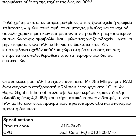
περιμένετε αύξηση της ταχύτητας έως και 90%!
Πολύ χρήσιμο σε επεκτάσιμες ρυθμίσεις όπως ξενοδοχεία ή γραφεία
επέκτασης – η ελκυστική τιμή, το συμπαγές μέγεθος και το ισχυρό
σύνολο χαρακτηριστικών επιτρέπουν την προσθήκη περισσότερων
συσκευών χωρίς αμφιβολία! Και – μιλώντας για ξενοδοχεία – γιατί να
μην ετοιμάσετε ένα hAP ax lite για τις διακοπές σας; Δεν
καταλαμβάνει σχεδόν καθόλου χώρο στη βαλίτσα σας και σας
επιτρέπει να απελευθερωθείτε από τα περιοριστικά δίκτυα
επισκεπτών.
Οι συσκευές μας hAP lite είχαν πάντα αξία. Με 256 MB μνήμης RAM,
έναν σύγχρονο επεξεργαστή ARM που λειτουργεί στο 1GHz, 4x
θύρες Gigabit Ethernet, πολύ υψηλότερο κέρδος κεραίας διπλής
αλυσίδας (έως 4,3 dBi!) και πλήρη οπτικό επανασχεδιασμό, το νέο
hAP ax lite είναι ένας πραγματικός πρωτοπόρος αξία και οικονομικά
προσιτή δικτύωση.
Specifications
Product code
L41G-2axD
CPU
Dual-Core IPQ-5010 800 MHz