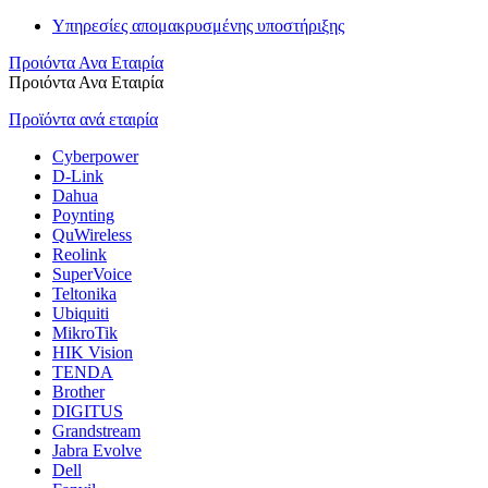
Υπηρεσίες απομακρυσμένης υποστήριξης
Προιόντα Ανα Εταιρία
Προιόντα Ανα Εταιρία
Προϊόντα ανά εταιρία
Cyberpower
D-Link
Dahua
Poynting
QuWireless
Reolink
SuperVoice
Teltonika
Ubiquiti
MikroTik
HIK Vision
TENDA
Brother
DIGITUS
Grandstream
Jabra Evolve
Dell