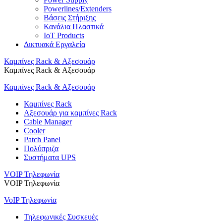
Powerlines/Extenders
Βάσεις Στήριξης
Κανάλια Πλαστικά
IoT Products
Δικτυακά Εργαλεία
Καμπίνες Rack & Αξεσουάρ
Καμπίνες Rack & Αξεσουάρ
Καμπίνες Rack & Αξεσουάρ
Καμπίνες Rack
Αξεσουάρ για καμπίνες Rack
Cable Manager
Cooler
Patch Panel
Πολύπριζα
Συστήματα UPS
VOIP Τηλεφωνία
VOIP Τηλεφωνία
VoIP Τηλεφωνία
Τηλεφωνικές Συσκευές