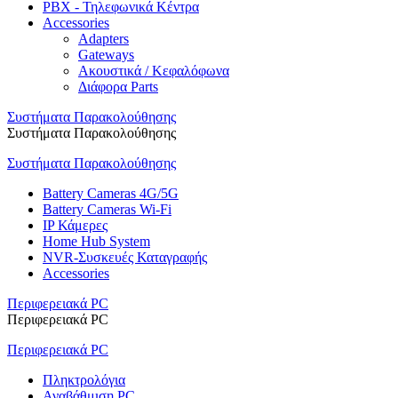
PBX - Τηλεφωνικά Κέντρα
Accessories
Adapters
Gateways
Ακουστικά / Κεφαλόφωνα
Διάφορα Parts
Συστήματα Παρακολούθησης
Συστήματα Παρακολούθησης
Συστήματα Παρακολούθησης
Battery Cameras 4G/5G
Battery Cameras Wi-Fi
IP Κάμερες
Home Hub System
NVR-Συσκευές Καταγραφής
Accessories
Περιφερειακά PC
Περιφερειακά PC
Περιφερειακά PC
Πληκτρολόγια
Αναβάθμιση PC