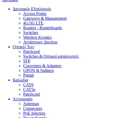
Δικτυακός Εξοπλισμός
Access Points
Gateways & Management
4G/5G LTE
Routers - Routerboards
Switches
Wireless Κεραίες
Αντάπτορες Δικτύου
Οπτικές Ίνες
Patchcord
Switches & Οπτικοί κατανεμητές
SFP
Converters & Adapters
GPON & Splitters
Pigtail
Καλώδια
CAT6
CAT5e
Patchcord
Accessories
Antennas
Connectors
PoE injectors
Power Supply