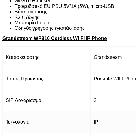
WP810 Handset
Τροφοδοτικό EU PSU 5V/1A (5W), micro-USB
Βάση φόρτισης
Κλίπ ζώνης
Μπαταρία Li-ion
Οδηγός γρήγορης εγκατάστασης
Grandstream WP810 Cordless Wi-Fi IP Phone
Κατασκευαστής
Grandstream
Τύπος Προϊόντος
Portable WIFI Pho
SIP Λογαριασμοί
2
Τεχνολογία
IP