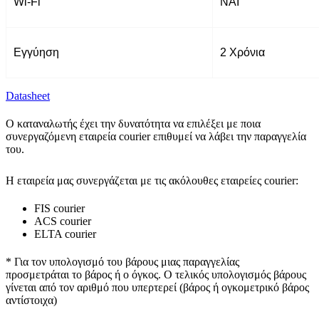
Wi-Fi
ΝΑΙ
Εγγύηση
2 Χρόνια
Datasheet
Ο καταναλωτής έχει την δυνατότητα να επιλέξει με ποια
συνεργαζόμενη εταιρεία courier επιθυμεί να λάβει την παραγγελία
του.
Η εταιρεία μας συνεργάζεται με τις ακόλουθες εταιρείες courier:
FIS courier
ACS courier
ELTA courier
* Για τον υπολογισμό του
βάρους
μιας παραγγελίας
προσμετράται
το βάρος ή ο όγκος
. Ο τελικός υπολογισμός βάρους
γίνεται από τον αριθμό που υπερτερεί (βάρος ή ογκομετρικό βάρος
αντίστοιχα)