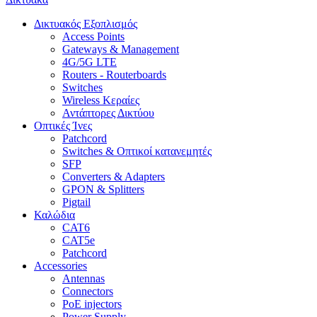
Δικτυακός Εξοπλισμός
Access Points
Gateways & Management
4G/5G LTE
Routers - Routerboards
Switches
Wireless Κεραίες
Αντάπτορες Δικτύου
Οπτικές Ίνες
Patchcord
Switches & Οπτικοί κατανεμητές
SFP
Converters & Adapters
GPON & Splitters
Pigtail
Καλώδια
CAT6
CAT5e
Patchcord
Accessories
Antennas
Connectors
PoE injectors
Power Supply