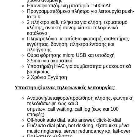
χρόνο αναμονής
Επαναφορτιζόμενη μπαταρία 1500mAh
Προγραμματιζόμενο πλήκτρο για λειτουργία
push
-
to
-
talk
2 πλήκτρα
soft
, πλήκτρα για κλήση, τερματισμό
κλήσης, ανοικτή συνομιλία και τηλεφωνικό
κατάλογο
Πληκτρολόγιο με οπίσθιο φωτισμό, αισθητήρας
εγγύτητας, δόνηση, πλήκτρα έντασης και
πλοήγησης
Θύρα φόρτησης
micro
USB
και υποδοχή
3.5
mm
για ακουστικά
Υποστήριξη
HAC
για συμβατότητα με ακουστικά
βαρηκοΐας
2 Χρόνια Εγγύηση
Υποστηριζόμενες τηλεφωνικές λειτουργίες:
Αναμονή/μεταφορά/προώθηση κλήσης, φωνητική
τηλεδιάσκεψη έως και 3
σημείων,
call
waiting
,
call
log
(έως και 100
επαφές)
Off-hook auto dial, auto answer, click-to-dial
Ευέλικτο dial plan, hot desking, εξατομικευμένα
music ringtones, server redundancy και fail-over
Πολλαπλές γλώσσες