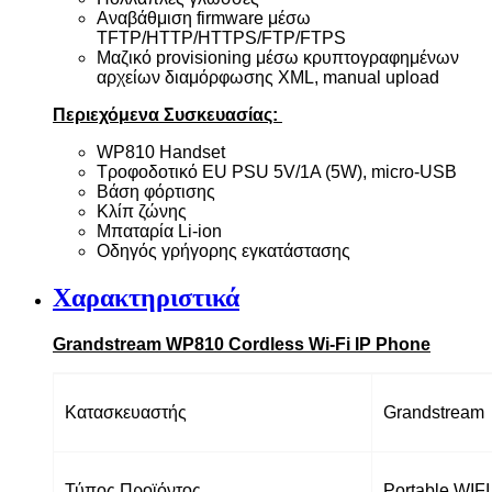
Αναβάθμιση firmware μέσω
TFTP/HTTP/HTTPS/FTP/FTPS
Μαζικό provisioning μέσω κρυπτογραφημένων
αρχείων διαμόρφωσης XML, manual upload
Περιεχόμενα Συσκευασίας:
WP810 Handset
Τροφοδοτικό EU PSU 5V/1A (5W), micro-USB
Βάση φόρτισης
Κλίπ ζώνης
Μπαταρία Li-ion
Οδηγός γρήγορης εγκατάστασης
Χαρακτηριστικά
Grandstream WP810 Cordless Wi-Fi IP Phone
Κατασκευαστής
Grandstream
Τύπος Προϊόντος
Portable WIF