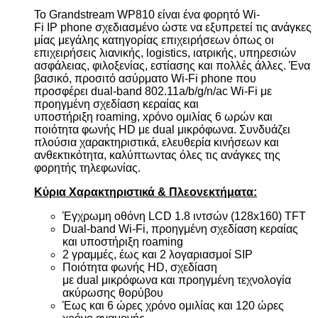
Το
Grandstream
WP
810 είναι ένα φορητό
Wi
-
Fi
IP
phone
σχεδιασμένο ώστε να εξυπρετεί τις ανάγκες
μίας μεγάλης κατηγορίας επιχειρήσεων όπως
οι
επιχειρήσεις λιανικής,
logistics
, ιατρικής, υπηρεσιών
ασφάλειας, φιλοξενίας, εστίασης και πολλές άλλες.
Ένα
βασικό, προσιτό ασύρματο
Wi
-
Fi
phone
που
προσφέρει
dual
-
band
802.11
a
/
b
/
g
/
n
/
ac
Wi
-
Fi
με
προηγμένη σχεδίαση κεραίας και
υποστήριξη
roaming
,
x
ρόνο ομιλίας 6 ωρών και
ποιότητα φωνής
HD
με
dual
μικρόφωνα. Συνδυάζει
πλούσια χαρακτηριστικά, ελευθερία κινήσεων και
ανθεκτικότητα, καλύπτωντας όλες τις ανάγκες της
φορητής τηλεφωνίας.
Κύρια Χαρακτηριστικά & Πλεονεκτήματα:
Έγχρωμη οθόνη LCD 1.8 ιντσών (128x160) TFT
Dual
-
band
Wi
-
Fi
, προηγμένη σχεδίαση κεραίας
και υποστήριξη
roaming
2 γραμμές, έως και 2 λογαριασμοί SIP
Ποιότητα φωνής
HD
, σχεδίαση
με
dual
μικρόφωνα και προηγμένη τεχνολογία
ακύρωσης θορύβου
Έως και 6 ώρες χρόνο ομιλίας και 120 ώρες