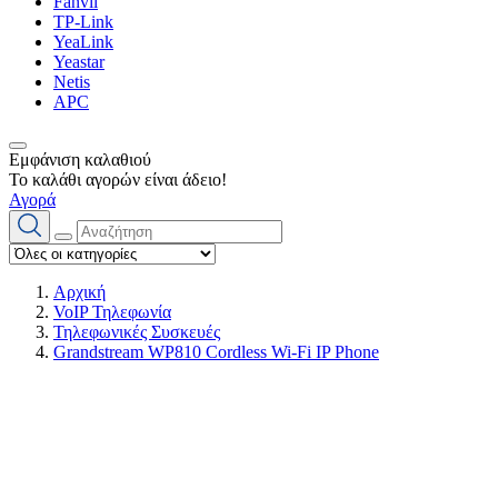
Fanvil
TP-Link
YeaLink
Yeastar
Netis
APC
Εμφάνιση καλαθιού
Το καλάθι αγορών είναι άδειο!
Αγορά
Αρχική
VoIP Τηλεφωνία
Τηλεφωνικές Συσκευές
Grandstream WP810 Cordless Wi-Fi IP Phone