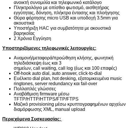
ανοικτή συνομιλία και τηλεφωνικό κατάλογο
Πληκτρολόγιο με οπίσθιο φωτισμό, αισθητήρας
εγγύτητας, δόνηση, πλήκτρα έντασης και πλοήγησης
Θύρα φόρτησης
micro
USB
και υποδοχή 3.5
mm
για
ακουστικά
Υποστήριξη
HAC
για συμβατότητα με ακουστικά
βαρηκοΐας
2 Χρόνια Εγγύηση
Υποστηριζόμενες τηλεφωνικές λειτουργίες:
Αναμονή/μεταφορά/προώθηση κλήσης, φωνητική
τηλεδιάσκεψη έως και 3
σημείων,
call
waiting
,
call
log
(έως και 100 επαφές)
Off-hook auto dial, auto answer, click-to-dial
Ευέλικτο dial plan, hot desking, εξατομικευμένα music
ringtones, server redundancy και fail-over
Πολλαπλές γλώσσες
Αναβάθμιση firmware μέσω
TFTP/HTTP/HTTPS/FTP/FTPS
Μαζικό provisioning μέσω κρυπτογραφημένων αρχείων
διαμόρφωσης XML, manual upload
Περιεχόμενα Συσκευασίας: