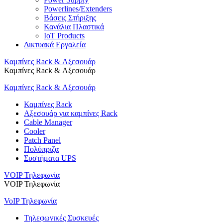
Powerlines/Extenders
Βάσεις Στήριξης
Κανάλια Πλαστικά
IoT Products
Δικτυακά Εργαλεία
Καμπίνες Rack & Αξεσουάρ
Καμπίνες Rack & Αξεσουάρ
Καμπίνες Rack & Αξεσουάρ
Καμπίνες Rack
Αξεσουάρ για καμπίνες Rack
Cable Manager
Cooler
Patch Panel
Πολύπριζα
Συστήματα UPS
VOIP Τηλεφωνία
VOIP Τηλεφωνία
VoIP Τηλεφωνία
Τηλεφωνικές Συσκευές