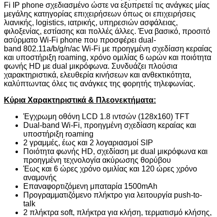
Fi
IP
phone
σχεδιασμένο ώστε να εξυπρετεί τις ανάγκες μίας
μεγάλης κατηγορίας επιχειρήσεων όπως
οι επιχειρήσεις
λιανικής,
logistics
, ιατρικής, υπηρεσιών ασφάλειας,
φιλοξενίας, εστίασης και πολλές άλλες.
Ένα βασικό, προσιτό
ασύρματο
Wi
-
Fi
phone
που προσφέρει
dual
-
band
802.11
a
/
b
/
g
/
n
/
ac
Wi
-
Fi
με προηγμένη σχεδίαση κεραίας
και υποστήριξη
roaming
,
x
ρόνο ομιλίας 6 ωρών και ποιότητα
φωνής
HD
με
dual
μικρόφωνα. Συνδυάζει πλούσια
χαρακτηριστικά, ελευθερία κινήσεων και ανθεκτικότητα,
καλύπτωντας όλες τις ανάγκες της φορητής τηλεφωνίας.
Κύρια Χαρακτηριστικά & Πλεονεκτήματα:
Έγχρωμη οθόνη LCD 1.8 ιντσών (128x160) TFT
Dual
-
band
Wi
-
Fi
, προηγμένη σχεδίαση κεραίας και
υποστήριξη
roaming
2 γραμμές, έως και 2 λογαριασμοί SIP
Ποιότητα φωνής
HD
, σχεδίαση με
dual
μικρόφωνα και
προηγμένη τεχνολογία ακύρωσης θορύβου
Έως και 6 ώρες χρόνο ομιλίας και 120 ώρες χρόνο
αναμονής
Επαναφορτιζόμενη μπαταρία 1500mAh
Προγραμματιζόμενο πλήκτρο για λειτουργία
push
-
to
-
talk
2 πλήκτρα
soft
, πλήκτρα για κλήση, τερματισμό κλήσης,