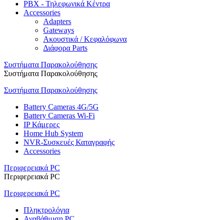
PBX - Τηλεφωνικά Κέντρα
Accessories
Adapters
Gateways
Ακουστικά / Κεφαλόφωνα
Διάφορα Parts
Συστήματα Παρακολούθησης
Συστήματα Παρακολούθησης
Συστήματα Παρακολούθησης
Battery Cameras 4G/5G
Battery Cameras Wi-Fi
IP Κάμερες
Home Hub System
NVR-Συσκευές Καταγραφής
Accessories
Περιφερειακά PC
Περιφερειακά PC
Περιφερειακά PC
Πληκτρολόγια
Αναβάθμιση PC