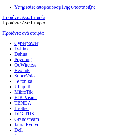
Υπηρεσίες απομακρυσμένης υποστήριξης
Προιόντα Ανα Εταιρία
Προιόντα Ανα Εταιρία
Προϊόντα ανά εταιρία
Cyberpower
D-Link
Dahua
Poynting
QuWireless
Reolink
SuperVoice
Teltonika
Ubiquiti
MikroTik
HIK Vision
TENDA
Brother
DIGITUS
Grandstream
Jabra Evolve
Dell