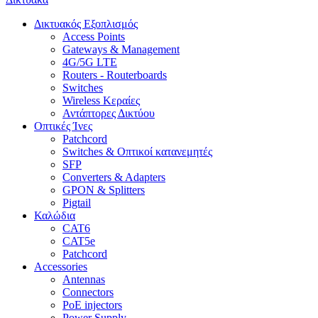
Δικτυακός Εξοπλισμός
Access Points
Gateways & Management
4G/5G LTE
Routers - Routerboards
Switches
Wireless Κεραίες
Αντάπτορες Δικτύου
Οπτικές Ίνες
Patchcord
Switches & Οπτικοί κατανεμητές
SFP
Converters & Adapters
GPON & Splitters
Pigtail
Καλώδια
CAT6
CAT5e
Patchcord
Accessories
Antennas
Connectors
PoE injectors
Power Supply