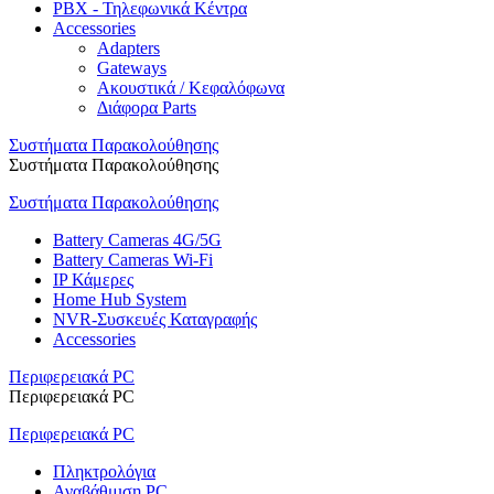
PBX - Τηλεφωνικά Κέντρα
Accessories
Adapters
Gateways
Ακουστικά / Κεφαλόφωνα
Διάφορα Parts
Συστήματα Παρακολούθησης
Συστήματα Παρακολούθησης
Συστήματα Παρακολούθησης
Battery Cameras 4G/5G
Battery Cameras Wi-Fi
IP Κάμερες
Home Hub System
NVR-Συσκευές Καταγραφής
Accessories
Περιφερειακά PC
Περιφερειακά PC
Περιφερειακά PC
Πληκτρολόγια
Αναβάθμιση PC