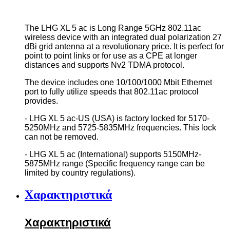
The LHG XL 5 ac is Long Range 5GHz 802.11ac
wireless device with an integrated dual polarization 27
dBi grid antenna at a revolutionary price. It is perfect for
point to point links or for use as a CPE at longer
distances and supports Nv2 TDMA protocol.
The device includes one 10/100/1000 Mbit Ethernet
port to fully utilize speeds that 802.11ac protocol
provides.
- LHG XL 5 ac-US (USA) is factory locked for 5170-
5250MHz and 5725-5835MHz frequencies. This lock
can not be removed.
- LHG XL 5 ac (International) supports 5150MHz-
5875MHz range (Specific frequency range can be
limited by country regulations).
Χαρακτηριστικά
Χαρακτηριστικά