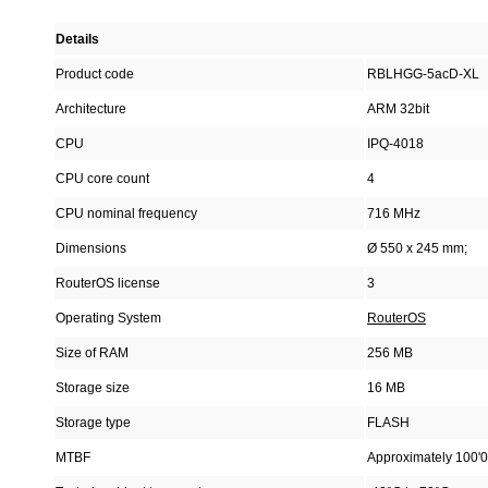
Details
Product code
RBLHGG-5acD-XL
Architecture
ARM 32bit
CPU
IPQ-4018
CPU core count
4
CPU nominal frequency
716 MHz
Dimensions
Ø 550 x 245 mm;
RouterOS license
3
Operating System
RouterOS
Size of RAM
256 MB
Storage size
16 MB
Storage type
FLASH
MTBF
Approximately 100'0