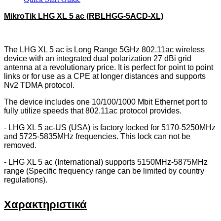
MikroTik LHG XL 5 ac (RBLHGG-5ACD-XL)
The LHG XL 5 ac is Long Range 5GHz 802.11ac wireless
device with an integrated dual polarization 27 dBi grid
antenna at a revolutionary price. It is perfect for point to point
links or for use as a CPE at longer distances and supports
Nv2 TDMA protocol.
The device includes one 10/100/1000 Mbit Ethernet port to
fully utilize speeds that 802.11ac protocol provides.
- LHG XL 5 ac-US (USA) is factory locked for 5170-5250MHz
and 5725-5835MHz frequencies. This lock can not be
removed.
- LHG XL 5 ac (International) supports 5150MHz-5875MHz
range (Specific frequency range can be limited by country
regulations).
Χαρακτηριστικά