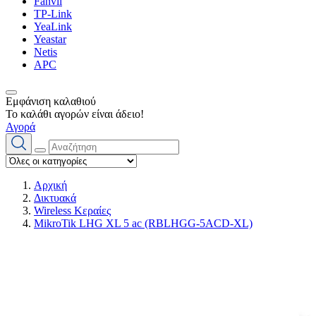
Fanvil
TP-Link
YeaLink
Yeastar
Netis
APC
Εμφάνιση καλαθιού
Το καλάθι αγορών είναι άδειο!
Αγορά
Αρχική
Δικτυακά
Wireless Κεραίες
MikroTik LHG XL 5 ac (RBLHGG-5ACD-XL)