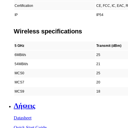
Certification
CE, FCC, IC, EAC,
IP
IP54
Wireless specifications
5 GHz
Transmit (dBm)
6MBit/s
25
54MBit/s
21
MCS0
25
MCS7
20
MCS9
18
Λήψεις
Datasheet
Quick Start Guide