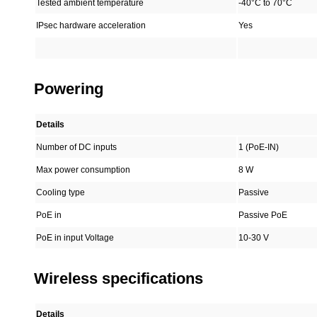
Tested ambient temperature
-40°C to 70°C
IPsec hardware acceleration
Yes
Powering
Details
Number of DC inputs
1 (PoE-IN)
Max power consumption
8 W
Cooling type
Passive
PoE in
Passive PoE
PoE in input Voltage
10-30 V
Wireless specifications
Details