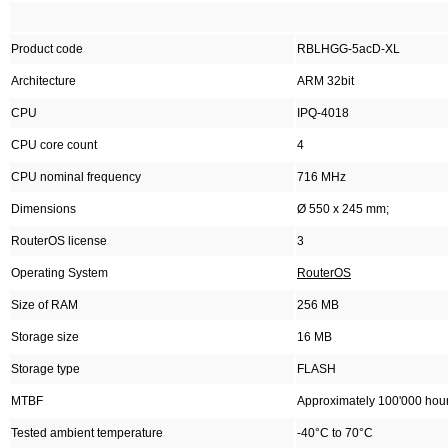
Product code
RBLHGG-5acD-XL
Architecture
ARM 32bit
CPU
IPQ-4018
CPU core count
4
CPU nominal frequency
716 MHz
Dimensions
Ø 550 x 245 mm;
RouterOS license
3
Operating System
RouterOS
Size of RAM
256 MB
Storage size
16 MB
Storage type
FLASH
MTBF
Approximately 100'000 hou
Tested ambient temperature
-40°C to 70°C