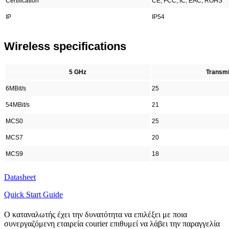
Certification
CE, FCC, IC, EAC, ROHS
IP
IP54
Wireless specifications
5 GHz
Transmi
6MBit/s
25
54MBit/s
21
MCS0
25
MCS7
20
MCS9
18
Datasheet
Quick Start Guide
Ο καταναλωτής έχει την δυνατότητα να επιλέξει με ποια
συνεργαζόμενη εταιρεία courier επιθυμεί να λάβει την παραγγελία