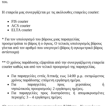
του.
Η εταιρεία μας συνεργάζεται με τις ακόλουθες εταιρείες courier:
FIS courier
ACS courier
ELTA courier
* Για τον υπολογισμό του
βάρους
μιας παραγγελίας
προσμετράται
το βάρος ή ο όγκος
. Ο τελικός υπολογισμός βάρους
γίνεται από τον αριθμό που υπερτερεί (βάρος ή ογκομετρικό βάρος
αντίστοιχα)
** Ο
χρόνος παράδοσης
εξαρτάται από την συνεργαζόμενη εταιρεία
courier καθώς και από τον τελικό προορισμό της παραγγελίας.
Για παραγγελίες εντός Αττικής εως 14:00 μ.μ. εκτιμώμενος
χρόνος παράδοσης:
επόμενη εργάσιμη ημέρα.
Για παραγγελίες προς χερσαίους ή
νησιώτικούς
προορισμούς
:
2 εργάσιμες ημέρες.
Για παραγγελίες προς δυσπρόσιτες ή απομακρυσμένες
περιοχές:
3 – 4 εργάσιμες ημέρες