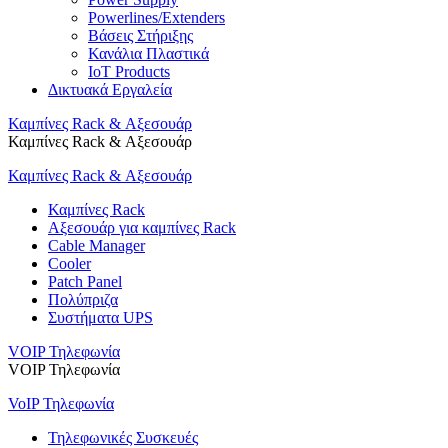
Powerlines/Extenders
Βάσεις Στήριξης
Κανάλια Πλαστικά
IoT Products
Δικτυακά Εργαλεία
Καμπίνες Rack & Αξεσουάρ
Καμπίνες Rack & Αξεσουάρ
Καμπίνες Rack & Αξεσουάρ
Καμπίνες Rack
Αξεσουάρ για καμπίνες Rack
Cable Manager
Cooler
Patch Panel
Πολύπριζα
Συστήματα UPS
VOIP Τηλεφωνία
VOIP Τηλεφωνία
VoIP Τηλεφωνία
Τηλεφωνικές Συσκευές