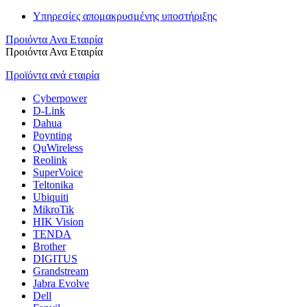
Υπηρεσίες απομακρυσμένης υποστήριξης
Προιόντα Ανα Εταιρία
Προιόντα Ανα Εταιρία
Προϊόντα ανά εταιρία
Cyberpower
D-Link
Dahua
Poynting
QuWireless
Reolink
SuperVoice
Teltonika
Ubiquiti
MikroTik
HIK Vision
TENDA
Brother
DIGITUS
Grandstream
Jabra Evolve
Dell