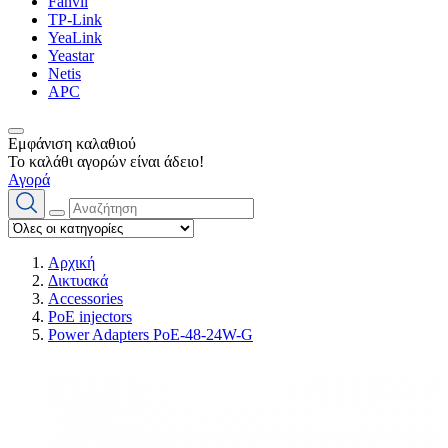
Fanvil
TP-Link
YeaLink
Yeastar
Netis
APC
Εμφάνιση καλαθιού
Το καλάθι αγορών είναι άδειο!
Αγορά
Αρχική
Δικτυακά
Accessories
PoE injectors
Power Adapters PoE-48-24W-G