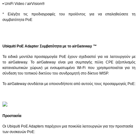
•
UniFi
Video
/
airVision
®
* Ελέγξτε τις προδιαγραφές του προϊόντος για να επαληθεύσετε τη
συμβατότητα
PoE
Ubiquiti
PoE
Adapter
Συμβατότητα με το
airGateway
™
Τα ειδικά μοντέλα προσαρμογέα
PoE
έχουν σχεδιαστεί για να λειτουργούν με
το
airGateway
. Το
airGateway
είναι μια συμπαγής πύλη
CPE
(εξοπλισμός
καταναλωτικών χώρων) με ενσωματωμένο
Wi
-
Fi
που χρησιμοποιείται για τη
σύνδεση του τοπικού δικτύου του συνδρομητή στο δίκτυο
WISP
.
Το
airGateway
συνδέεται με οποιονδήποτε από αυτούς τους προσαρμογείς
PoE
:
Προστασία
Οι Ubiquiti PoE Adapters παρέχουν μια ποικιλία λειτουργιών για την προστασία
των συσκευών PoE: