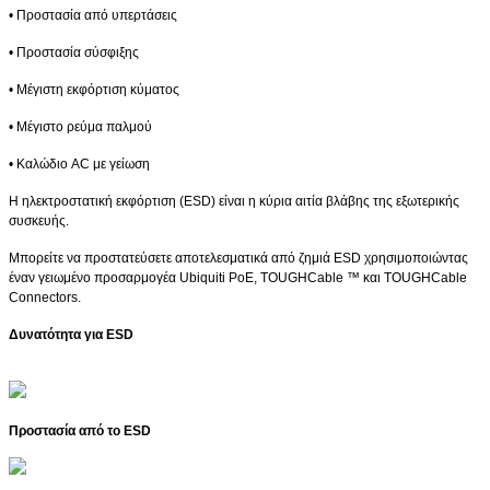
• Προστασία από υπερτάσεις
• Προστασία σύσφιξης
• Μέγιστη εκφόρτιση κύματος
• Μέγιστο ρεύμα παλμού
• Καλώδιο AC με γείωση
Η ηλεκτροστατική εκφόρτιση (ESD) είναι η κύρια αιτία βλάβης της εξωτερικής
συσκευής.
Μπορείτε να προστατεύσετε αποτελεσματικά από ζημιά ESD χρησιμοποιώντας
έναν γειωμένο προσαρμογέα Ubiquiti PoE, TOUGHCable ™ και TOUGHCable
Connectors.
Δυνατότητα για ESD
Προστασία από το ESD