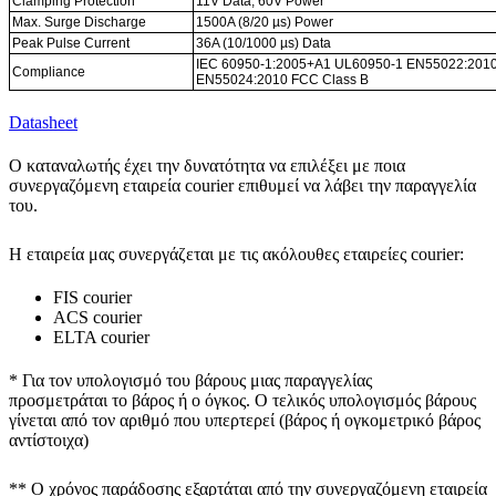
Clamping Protection
11V Data, 60V Power
Max. Surge Discharge
1500A (8/20 µs) Power
Peak Pulse Current
36A (10/1000 µs) Data
IEC 60950-1:2005+A1 UL60950-1 EN55022:2010
Compliance
EN55024:2010 FCC Class B
Datasheet
Ο καταναλωτής έχει την δυνατότητα να επιλέξει με ποια
συνεργαζόμενη εταιρεία courier επιθυμεί να λάβει την παραγγελία
του.
Η εταιρεία μας συνεργάζεται με τις ακόλουθες εταιρείες courier:
FIS courier
ACS courier
ELTA courier
* Για τον υπολογισμό του
βάρους
μιας παραγγελίας
προσμετράται
το βάρος ή ο όγκος
. Ο τελικός υπολογισμός βάρους
γίνεται από τον αριθμό που υπερτερεί (βάρος ή ογκομετρικό βάρος
αντίστοιχα)
** Ο
χρόνος παράδοσης
εξαρτάται από την συνεργαζόμενη εταιρεία