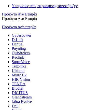
Υπηρεσίες απομακρυσμένης υποστήριξης
Προιόντα Ανα Εταιρία
Προιόντα Ανα Εταιρία
Προϊόντα ανά εταιρία
Cyberpower
D-Link
Dahua
Poynting
QuWireless
Reolink
SuperVoice
Teltonika
Ubiquiti
MikroTik
HIK Vision
TENDA
Brother
DIGITUS
Grandstream
Jabra Evolve
Dell