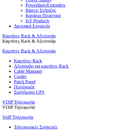
Powerlines/Extenders
Βάσεις Στήριξης
Κανάλια Πλαστικά
IoT Products
Δικτυακά Εργαλεία
Καμπίνες Rack & Αξεσουάρ
Καμπίνες Rack & Αξεσουάρ
Καμπίνες Rack & Αξεσουάρ
Καμπίνες Rack
Αξεσουάρ για καμπίνες Rack
Cable Manager
Cooler
Patch Panel
Πολύπριζα
Συστήματα UPS
VOIP Τηλεφωνία
VOIP Τηλεφωνία
VoIP Τηλεφωνία
Τηλεφωνικές Συσκευές