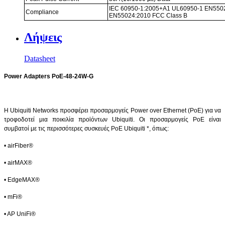
IEC 60950-1:2005+A1 UL60950-1 EN550
Compliance
EN55024:2010 FCC Class B
Λήψεις
Datasheet
Power Adapters PoE-48-24W-G
Η
Ubiquiti
Networks
προσφέρει προσαρμογείς
Power
over
Ethernet
(
PoE
) για να
τροφοδοτεί μια ποικιλία προϊόντων
Ubiquiti
. Οι προσαρμογείς
PoE
είναι
συμβατοί με τις περισσότερες συσκευές
PoE
Ubiquiti
*, όπως:
• airFiber®
• airMAX®
• EdgeMAX®
• mFi®
• AP UniFi®