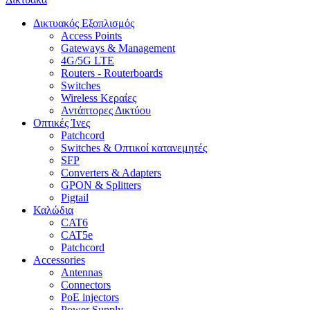
Δικτυακός Εξοπλισμός
Access Points
Gateways & Management
4G/5G LTE
Routers - Routerboards
Switches
Wireless Κεραίες
Αντάπτορες Δικτύου
Οπτικές Ίνες
Patchcord
Switches & Οπτικοί κατανεμητές
SFP
Converters & Adapters
GPON & Splitters
Pigtail
Καλώδια
CAT6
CAT5e
Patchcord
Accessories
Antennas
Connectors
PoE injectors
Power Supply