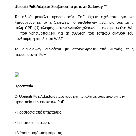
Ubiquiti
PoE
Adapter
Συμβατότητα με το
airGateway
™
Τα ειδικά μοντέλα προσαρμογέα
PoE
έχουν σχεδιαστεί για να
λειτουργούν με το
airGateway
. Το
airGateway
είναι μια συμπαγής
πύλη
CPE
(εξοπλισμός καταναλωτικών χώρων) με ενσωματωμένο
Wi
-
Fi
που χρησιμοποιείται για τη σύνδεση του τοπικού δικτύου του
συνδρομητή στο δίκτυο
WISP
.
Το
airGateway
συνδέεται με οποιονδήποτε από αυτούς τους
προσαρμογείς
PoE
:
Προστασία
Οι Ubiquiti PoE Adapters παρέχουν μια ποικιλία λειτουργιών για την
προστασία των συσκευών PoE:
• Προστασία από υπερτάσεις
• Προστασία σύσφιξης
• Μέγιστη εκφόρτιση κύματος