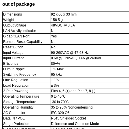
out of package
Dimensions
92 x 60 x 33 mm
Weight
158.5 g
Output Voltage
48VDC @ 0.5A
LAN Activity Indicator
No
Gigabit LAN Port
Yes
Remote Reset Capability
No
Reset Button
No
Input Voltage
90-260VAC @ 47-63 Hz
Input Current
0.6A @ 120VAC, 0.4A @ 240VAC
Efficiency
80+%
Output Ripple
1% Max.
Switching Frequency
65 kHz
Line Regulation
± 1%
Load Regulation
± 3%
2-Pair Powering
Pins 4, 5 (+) and Pins 7, 8 (-)
Operating Temperature
0 to 40°C
Storage Temperature
-30 to 70°C
Operating Humidity
35 to 95% Noncondensing
AC Connector
IEC-320 C6
Data IN / POE
RJ45 Shielded Socket
Surge Protection
Difference and Common Mode