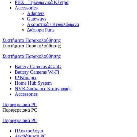
PBX - Τηλεφωνικά Κέντρα
Accessories
Adapters
Gateways
Ακουστικά / Κεφαλόφωνα
Διάφορα Parts
Συστήματα Παρακολούθησης
Συστήματα Παρακολούθησης
Συστήματα Παρακολούθησης
Battery Cameras 4G/5G
Battery Cameras Wi-Fi
IP Κάμερες
Home Hub System
NVR-Συσκευές Καταγραφής
Accessories
Περιφερειακά PC
Περιφερειακά PC
Περιφερειακά PC
Πληκτρολόγια
Αναβάθμιση PC