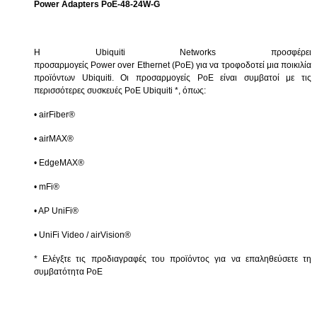
Power Adapters PoE-48-24W-G
Η
Ubiquiti
Networks
προσφέρει
προσαρμογείς
Power
over
Ethernet
(
PoE
) για να τροφοδοτεί μια ποικιλία
προϊόντων
Ubiquiti
. Οι προσαρμογείς
PoE
είναι συμβατοί με τις
περισσότερες συσκευές
PoE
Ubiquiti
*, όπως:
• airFiber®
• airMAX®
• EdgeMAX®
• mFi®
• AP UniFi®
•
UniFi
Video
/
airVision
®
* Ελέγξτε τις προδιαγραφές του προϊόντος για να επαληθεύσετε τη
συμβατότητα
PoE