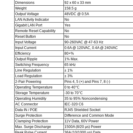
Dimensions
92 x 60 x 33 mm
Weight
158.5 g
Output Voltage
48VDC @ 0.5A
LAN Activity Indicator
No
Gigabit LAN Port
Yes
Remote Reset Capability
No
Reset Button
No
Input Voltage
90-260VAC @ 47-63 Hz
Input Current
0.6A @ 120VAC, 0.4A @ 240VAC
Efficiency
80+%
Output Ripple
1% Max.
Switching Frequency
65 kHz
Line Regulation
± 1%
Load Regulation
± 3%
2-Pair Powering
Pins 4, 5 (+) and Pins 7, 8 (-)
Operating Temperature
0 to 40°C
Storage Temperature
-30 to 70°C
Operating Humidity
35 to 95% Noncondensing
AC Connector
IEC-320 C6
Data IN / POE
RJ45 Shielded Socket
Surge Protection
Difference and Common Mode
Clamping Protection
11V Data, 60V Power
Max. Surge Discharge
1500A (8/20 µs) Power
Peak Pulse Current
36A (10/1000 µs) Data