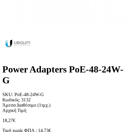
Power Adapters PoE-48-24W-
G
SKU:
PoE-48-24W-G
Κωδικός:
3132
Άμεσα Διαθέσιμο
(1τμχ.)
Αρχική Τιμή
18,27€
Τιμή χωρίς ΦΠΑ :
14,73€