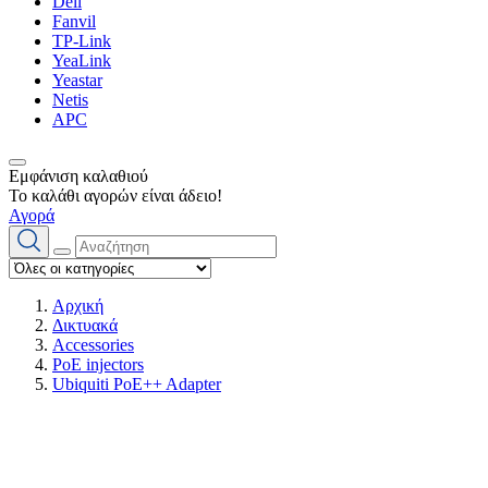
Dell
Fanvil
TP-Link
YeaLink
Yeastar
Netis
APC
Εμφάνιση καλαθιού
Το καλάθι αγορών είναι άδειο!
Αγορά
Αρχική
Δικτυακά
Accessories
PoE injectors
Ubiquiti PoE++ Adapter