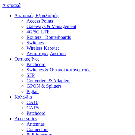
Δικτυακά
Δικτυακός Εξοπλισμός
Access Points
Gateways & Management
4G/5G LTE
Routers - Routerboards
Switches
Wireless Κεραίες
Αντάπτορες Δικτύου
Οπτικές Ίνες
Patchcord
Switches & Οπτικοί κατανεμητές
SFP
Converters & Adapters
GPON & Splitters
Pigtail
Καλώδια
CAT6
CAT5e
Patchcord
Accessories
Antennas
Connectors
PoE injectors