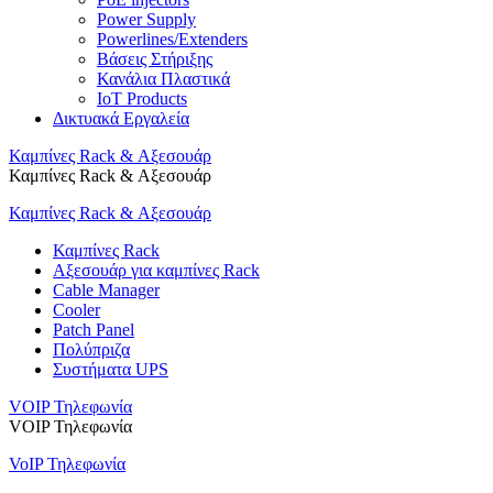
Power Supply
Powerlines/Extenders
Βάσεις Στήριξης
Κανάλια Πλαστικά
IoT Products
Δικτυακά Εργαλεία
Καμπίνες Rack & Αξεσουάρ
Καμπίνες Rack & Αξεσουάρ
Καμπίνες Rack & Αξεσουάρ
Καμπίνες Rack
Αξεσουάρ για καμπίνες Rack
Cable Manager
Cooler
Patch Panel
Πολύπριζα
Συστήματα UPS
VOIP Τηλεφωνία
VOIP Τηλεφωνία
VoIP Τηλεφωνία