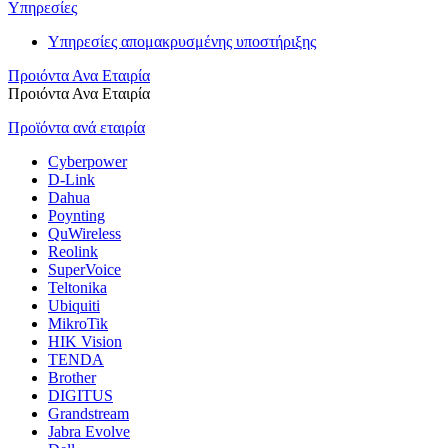
Υπηρεσίες
Υπηρεσίες απομακρυσμένης υποστήριξης
Προιόντα Ανα Εταιρία
Προιόντα Ανα Εταιρία
Προϊόντα ανά εταιρία
Cyberpower
D-Link
Dahua
Poynting
QuWireless
Reolink
SuperVoice
Teltonika
Ubiquiti
MikroTik
HIK Vision
TENDA
Brother
DIGITUS
Grandstream
Jabra Evolve