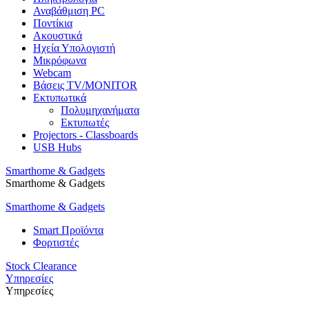
Αναβάθμιση PC
Ποντίκια
Ακουστικά
Ηχεία Υπολογιστή
Μικρόφωνα
Webcam
Βάσεις TV/MONITOR
Εκτυπωτικά
Πολυμηχανήματα
Εκτυπωτές
Projectors - Classboards
USB Hubs
Smarthome & Gadgets
Smarthome & Gadgets
Smarthome & Gadgets
Smart Προϊόντα
Φορτιστές
Stock Clearance
Υπηρεσίες
Υπηρεσίες