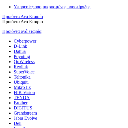
Υπηρεσίες απομακρυσμένης υποστήριξης
Προιόντα Ανα Εταιρία
Προιόντα Ανα Εταιρία
Προϊόντα ανά εταιρία
Cyberpower
D-Link
Dahua
Poynting
QuWireless
Reolink
SuperVoice
Teltonika
Ubiquiti
MikroTik
HIK Vision
TENDA
Brother
DIGITUS
Grandstream
Jabra Evolve
Dell