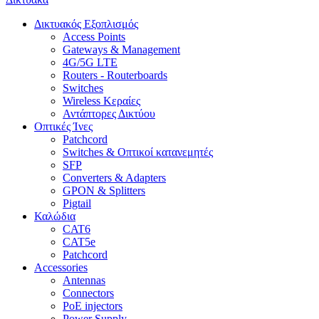
Δικτυακός Εξοπλισμός
Access Points
Gateways & Management
4G/5G LTE
Routers - Routerboards
Switches
Wireless Κεραίες
Αντάπτορες Δικτύου
Οπτικές Ίνες
Patchcord
Switches & Οπτικοί κατανεμητές
SFP
Converters & Adapters
GPON & Splitters
Pigtail
Καλώδια
CAT6
CAT5e
Patchcord
Accessories
Antennas
Connectors
PoE injectors
Power Supply