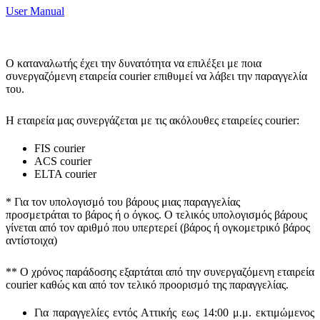
User Manual
Ο καταναλωτής έχει την δυνατότητα να επιλέξει με ποια
συνεργαζόμενη εταιρεία courier επιθυμεί να λάβει την παραγγελία
του.
Η εταιρεία μας συνεργάζεται με τις ακόλουθες εταιρείες courier:
FIS courier
ACS courier
ELTA courier
* Για τον υπολογισμό του
βάρους
μιας παραγγελίας
προσμετράται
το βάρος ή ο όγκος
. Ο τελικός υπολογισμός βάρους
γίνεται από τον αριθμό που υπερτερεί (βάρος ή ογκομετρικό βάρος
αντίστοιχα)
** Ο
χρόνος παράδοσης
εξαρτάται από την συνεργαζόμενη εταιρεία
courier καθώς και από τον τελικό προορισμό της παραγγελίας.
Για παραγγελίες εντός Αττικής εως 14:00 μ.μ. εκτιμώμενος