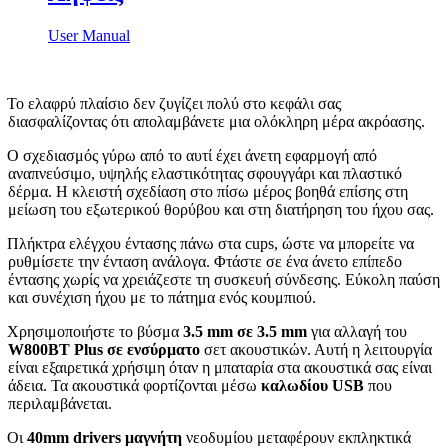
User Manual
Το ελαφρύ πλαίσιο δεν ζυγίζει πολύ στο κεφάλι σας
διασφαλίζοντας ότι απολαμβάνετε μια ολόκληρη μέρα ακρόασης.
Ο σχεδιασμός γύρω από το αυτί έχει άνετη εφαρμογή από
αναπνεύσιμο, υψηλής ελαστικότητας σφουγγάρι και πλαστικό
δέρμα. Η κλειστή σχεδίαση στο πίσω μέρος βοηθά επίσης στη
μείωση του εξωτερικού θορύβου και στη διατήρηση του ήχου σας.
Πλήκτρα ελέγχου έντασης πάνω στα cups, ώστε να μπορείτε να
ρυθμίσετε την ένταση ανάλογα. Φτάστε σε ένα άνετο επίπεδο
έντασης χωρίς να χρειάζεστε τη συσκευή σύνδεσης. Εύκολη παύση
και συνέχιση ήχου με το πάτημα ενός κουμπιού.
Χρησιμοποιήστε το βύσμα
3.5 mm σε 3.5 mm
για αλλαγή του
W800BT Plus σε ενσύρματο
σετ ακουστικών. Αυτή η λειτουργία
είναι εξαιρετικά χρήσιμη όταν η μπαταρία στα ακουστικά σας είναι
άδεια. Τα ακουστικά φορτίζονται μέσω
καλωδίου USB
που
περιλαμβάνεται.
Οι
40mm drivers μαγνήτη
νεοδυμίου μεταφέρουν εκπληκτικά