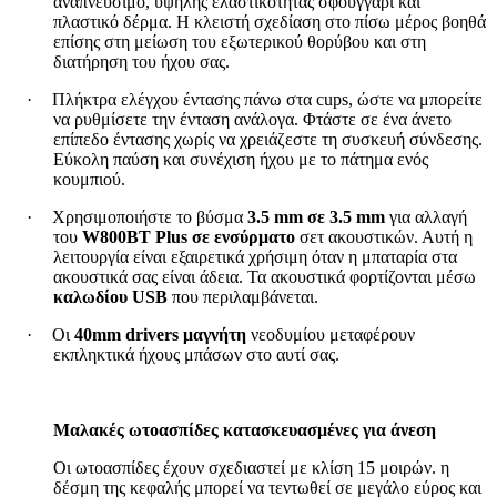
αναπνεύσιμο, υψηλής ελαστικότητας σφουγγάρι και
πλαστικό δέρμα. Η κλειστή σχεδίαση στο πίσω μέρος βοηθά
επίσης στη μείωση του εξωτερικού θορύβου και στη
διατήρηση του ήχου σας.
·
Πλήκτρα ελέγχου έντασης πάνω στα cups, ώστε να μπορείτε
να ρυθμίσετε την ένταση ανάλογα. Φτάστε σε ένα άνετο
επίπεδο έντασης χωρίς να χρειάζεστε τη συσκευή σύνδεσης.
Εύκολη παύση και συνέχιση ήχου με το πάτημα ενός
κουμπιού.
·
Χρησιμοποιήστε το βύσμα
3.5 mm σε 3.5 mm
για αλλαγή
του
W800BT Plus σε ενσύρματο
σετ ακουστικών. Αυτή η
λειτουργία είναι εξαιρετικά χρήσιμη όταν η μπαταρία στα
ακουστικά σας είναι άδεια. Τα ακουστικά φορτίζονται μέσω
καλωδίου USB
που περιλαμβάνεται.
·
Οι
40mm drivers μαγνήτη
νεοδυμίου μεταφέρουν
εκπληκτικά ήχους μπάσων στο αυτί σας.
Μαλακές ωτοασπίδες κατασκευασμένες για άνεση
Οι ωτοασπίδες έχουν σχεδιαστεί με κλίση 15 μοιρών. η
δέσμη της κεφαλής μπορεί να τεντωθεί σε μεγάλο εύρος και