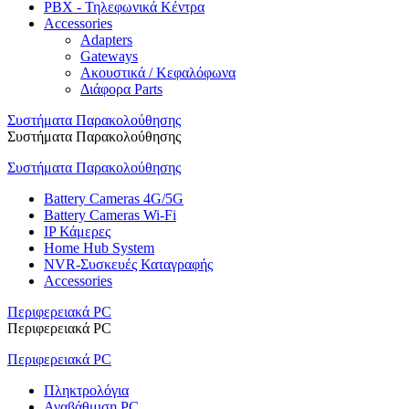
PBX - Τηλεφωνικά Κέντρα
Accessories
Adapters
Gateways
Ακουστικά / Κεφαλόφωνα
Διάφορα Parts
Συστήματα Παρακολούθησης
Συστήματα Παρακολούθησης
Συστήματα Παρακολούθησης
Battery Cameras 4G/5G
Battery Cameras Wi-Fi
IP Κάμερες
Home Hub System
NVR-Συσκευές Καταγραφής
Accessories
Περιφερειακά PC
Περιφερειακά PC
Περιφερειακά PC
Πληκτρολόγια
Αναβάθμιση PC