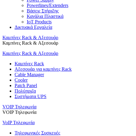
Powerlines/Extenders
Βάσεις Στήριξης
Κανάλια Πλαστικά
IoT Products
Δικτυακά Εργαλεία
Καμπίνες Rack & Αξεσουάρ
Καμπίνες Rack & Αξεσουάρ
Καμπίνες Rack & Αξεσουάρ
Καμπίνες Rack
Αξεσουάρ για καμπίνες Rack
Cable Manager
Cooler
Patch Panel
Πολύπριζα
Συστήματα UPS
VOIP Τηλεφωνία
VOIP Τηλεφωνία
VoIP Τηλεφωνία
Τηλεφωνικές Συσκευές