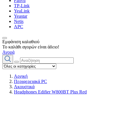
Fanvil
TP-Link
YeaLink
Yeastar
Netis
APC
Εμφάνιση καλαθιού
Το καλάθι αγορών είναι άδειο!
Αγορά
Αρχική
Περιφερειακά PC
Ακουστικά
Headphones Edifier W800BT Plus Red