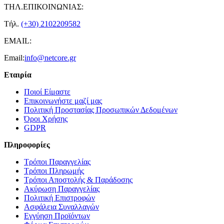
ΤΗΛ.ΕΠΙΚΟΙΝΩΝΙΑΣ:
Τήλ.
(+30) 2102209582
EMAIL:
Email:
info@netcore.gr
Εταιρία
Ποιοί Είμαστε
Επικοινωνήστε μαζί μας
Πολιτική Προστασίας Προσωπικών Δεδομένων
Όροι Χρήσης
GDPR
Πληροφορίες
Τρόποι Παραγγελίας
Τρόποι Πληρωμής
Τρόποι Αποστολής & Παράδοσης
Ακύρωση Παραγγελίας
Πολιτική Επιστροφών
Ασφάλεια Συναλλαγών
Εγγύηση Προϊόντων