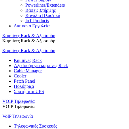
Powerlines/Extenders
Βάσεις Στήριξης
Κανάλια Πλαστικά
IoT Products
Δικτυακά Εργαλεία
Καμπίνες Rack & Αξεσουάρ
Καμπίνες Rack & Αξεσουάρ
Καμπίνες Rack & Αξεσουάρ
Καμπίνες Rack
Αξεσουάρ για καμπίνες Rack
Cable Manager
Cooler
Patch Panel
Πολύπριζα
Συστήματα UPS
VOIP Τηλεφωνία
VOIP Τηλεφωνία
VoIP Τηλεφωνία
Τηλεφωνικές Συσκευές