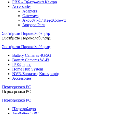
PBX - Τηλεφωνικά Κέντρα
Accessories
Adapters
Gateways
Ακουστικά / Κεφαλόφωνα
Διάφορα Parts
Συστήματα Παρακολούθησης
Συστήματα Παρακολούθησης
Συστήματα Παρακολούθησης
Battery Cameras 4G/5G
Battery Cameras Wi-Fi
IP Κάμερες
Home Hub System
NVR-Συσκευές Καταγραφής
Accessories
Περιφερειακά PC
Περιφερειακά PC
Περιφερειακά PC
Πληκτρολόγια
Αναβάθμιση PC