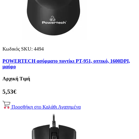
Κωδικός SKU:
4494
POWERTECH ασύρματο ποντίκι PT-951, οπτικό, 1600DPI,
μαύρο
Αρχική Τιμή
5,53€
Προσθήκη στο Καλάθι
Αγαπημένα