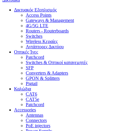
Δικτυακός Εξοπλισμός
Access Points
Gateways & Management
4G/5G LTE
Routers - Routerboards
Switches
Wireless Κεραίες
Αντάπτορες Δικτύου
Οπτικές Ίνες
Patchcord
Switches & Οπτικοί κατανεμητές
SFP
Converters & Adapters
GPON & Splitters
Pigtail
Καλώδια
CAT6
CAT5e
Patchcord
Accessories
Antennas
Connectors
PoE injectors
Power Supply