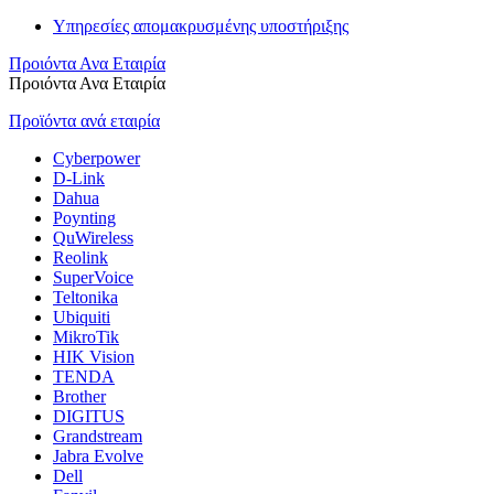
Υπηρεσίες απομακρυσμένης υποστήριξης
Προιόντα Ανα Εταιρία
Προιόντα Ανα Εταιρία
Προϊόντα ανά εταιρία
Cyberpower
D-Link
Dahua
Poynting
QuWireless
Reolink
SuperVoice
Teltonika
Ubiquiti
MikroTik
HIK Vision
TENDA
Brother
DIGITUS
Grandstream
Jabra Evolve
Dell