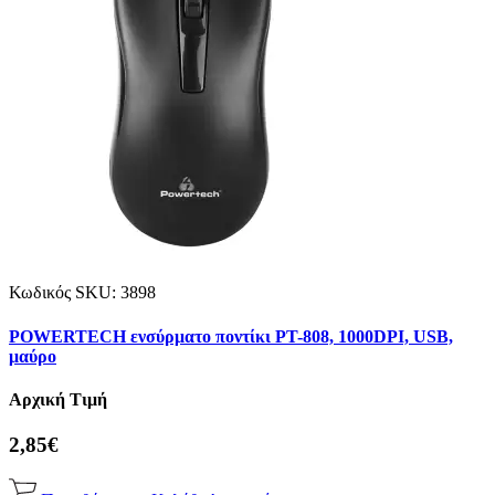
Κωδικός SKU:
3898
POWERTECH ενσύρματο ποντίκι PT-808, 1000DPI, USB,
μαύρο
Αρχική Τιμή
2,85€