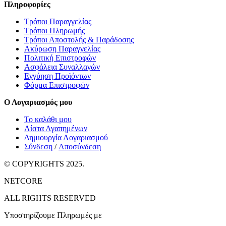
Πληροφορίες
Τρόποι Παραγγελίας
Τρόποι Πληρωμής
Τρόποι Αποστολής & Παράδοσης
Ακύρωση Παραγγελίας
Πολιτική Επιστροφών
Ασφάλεια Συναλλαγών
Εγγύηση Προϊόντων
Φόρμα Επιστροφών
Ο Λογαριασμός μου
Το καλάθι μου
Λίστα Αγαπημένων
Δημιουργία Λογαριασμού
Σύνδεση
/
Αποσύνδεση
© COPYRIGHTS 2025.
NETCORE
ALL RIGHTS RESERVED
Υποστηρίζουμε Πληρωμές με